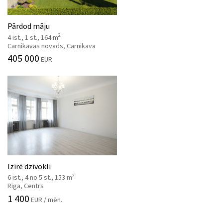
Pārdod māju
2
4 ist., 1 st., 164 m
Carnikavas novads, Carnikava
405 000
EUR
Izīrē dzīvokli
2
6 ist., 4 no 5 st., 153 m
Rīga, Centrs
1 400
EUR / mēn.