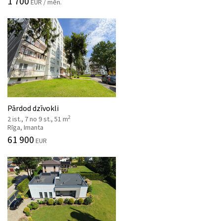
1 700
EUR / mēn.
Pārdod dzīvokli
2
2 ist., 7 no 9 st., 51 m
Rīga, Imanta
61 900
EUR