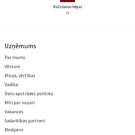
Ražošanas telpas
16
Uzņēmums
Par mums
Vēsture
Misija, vērtības
Vadība
Datu apstrādes politika
Mīti par nozari
Vakances
Sadarbības partneri
Medijiem