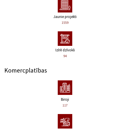
Jaunie projekti
1559
Izīrē dzīvokli
94
Komercplatības
Biroji
117