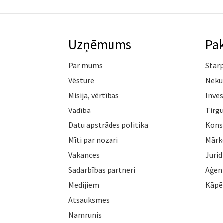
Uzņēmums
Pa
Par mums
Star
Vēsture
Neku
Misija, vērtības
Inves
Vadība
Tirgu
Datu apstrādes politika
Konsu
Mīti par nozari
Mārk
Vakances
Jurid
Sadarbības partneri
Aģen
Medijiem
Kāpē
Atsauksmes
Namrunis