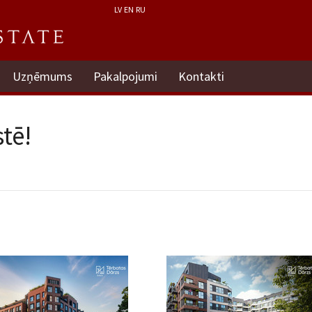
LV
EN
RU
Uzņēmums
Pakalpojumi
Kontakti
tē!