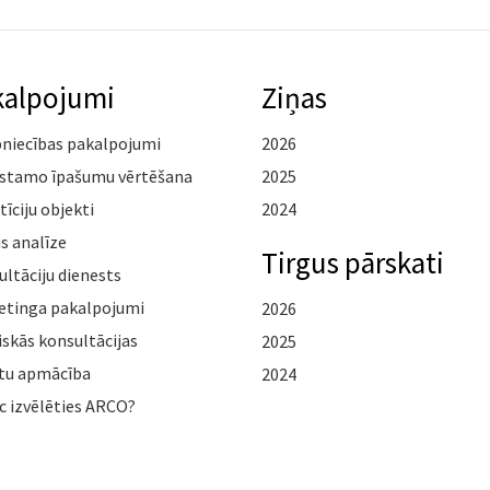
kalpojumi
Ziņas
pniecības pakalpojumi
2026
stamo īpašumu vērtēšana
2025
tīciju objekti
2024
s analīze
Tirgus pārskati
ltāciju dienests
etinga pakalpojumi
2026
iskās konsultācijas
2025
tu apmācība
2024
c izvēlēties ARCO?