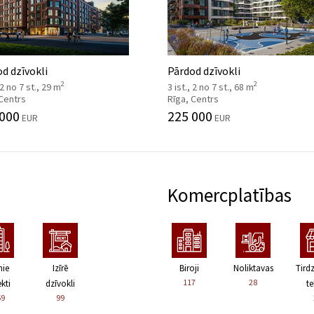
d dzīvokli
Pārdod dzīvokli
2
2
 2 no 7 st., 29 m
3 ist., 2 no 7 st., 68 m
 Centrs
Rīga, Centrs
 000
225 000
EUR
EUR
Komercplatības
nie
Izīrē
Biroji
Noliktavas
Tird
117
28
kti
dzīvokli
te
59
99