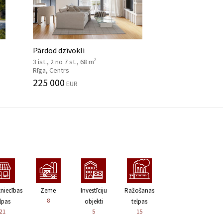
Pārdod dzīvokli
2
3 ist., 2 no 7 st., 68 m
Rīga, Centrs
225 000
EUR
zniecības
Zeme
Investīciju
Ražošanas
8
lpas
objekti
telpas
21
5
15