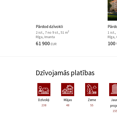
Pārdod dzīvokli
Pārdo
2
2 ist., 7 no 9 st., 51 m
1 ist.,
Rīga, Imanta
Rīga,
61 900
100
EUR
Dzīvojamās platības
Dzīvokļi
Mājas
Zeme
Jau
238
48
55
proje
15