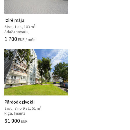
Izīrē māju
2
6 ist., 1 st., 103 m
Ādažu novads,
1 700
EUR / mēn.
Pārdod dzīvokli
2
2 ist., 7 no 9 st., 51 m
Rīga, Imanta
61 900
EUR