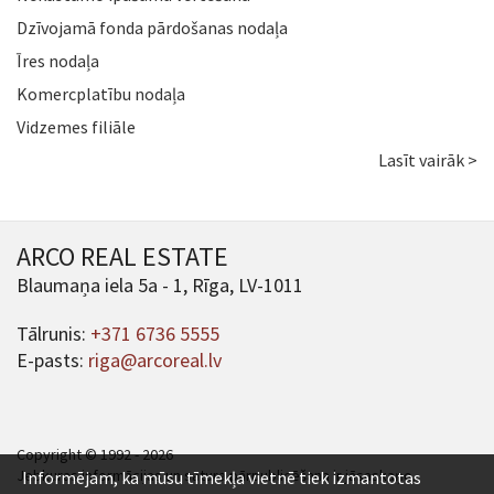
Dzīvojamā fonda pārdošanas nodaļa
Īres nodaļa
Komercplatību nodaļa
Vidzemes filiāle
Lasīt vairāk >
ARCO REAL ESTATE
Blaumaņa iela 5a - 1, Rīga, LV-1011
Tālrunis:
+371 6736 5555
E-pasts:
riga@arcoreal.lv
Copyright © 1992 - 2026
Jebkuras informācijas un satura pārpublicēšana ir jāsaskaņo.
Informējam, ka mūsu tīmekļa vietnē tiek izmantotas