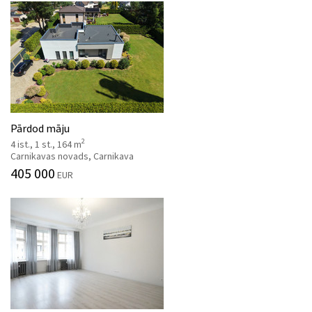
Pārdod māju
2
4 ist., 1 st., 164 m
Carnikavas novads, Carnikava
405 000
EUR