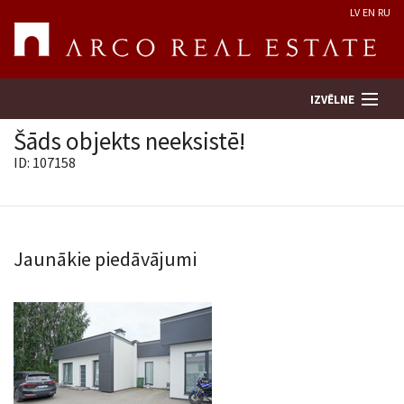
LV
EN
RU
IZVĒLNE
Šāds objekts neeksistē!
ID: 107158
Meklēt īpašumu
Novērtēt īpašumu
Jaunākie piedāvājumi
Uzņēmums
Pakalpojumi
Kontakti