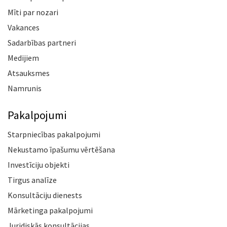
Mīti par nozari
Vakances
Sadarbības partneri
Medijiem
Atsauksmes
Namrunis
Pakalpojumi
Starpniecības pakalpojumi
Nekustamo īpašumu vērtēšana
Investīciju objekti
Tirgus analīze
Konsultāciju dienests
Mārketinga pakalpojumi
Juridiskās konsultācijas