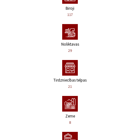
Biroji
117
Noliktavas
29
Tirdzniecības telpas
21
Zeme
8