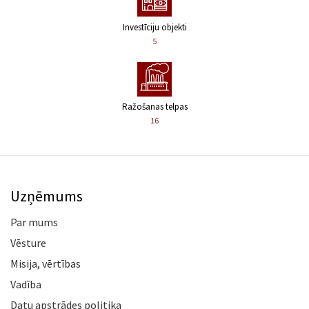
Investīciju objekti
5
Ražošanas telpas
16
Uzņēmums
Par mums
Vēsture
Misija, vērtības
Vadība
Datu apstrādes politika