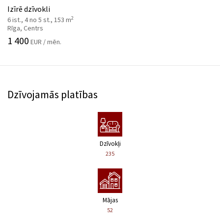
Izīrē dzīvokli
2
6 ist., 4 no 5 st., 153 m
Rīga, Centrs
1 400
EUR / mēn.
Dzīvojamās platības
Dzīvokļi
235
Mājas
52