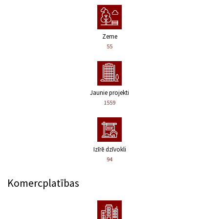
Zeme
55
Jaunie projekti
1559
Izīrē dzīvokli
94
Komercplatības