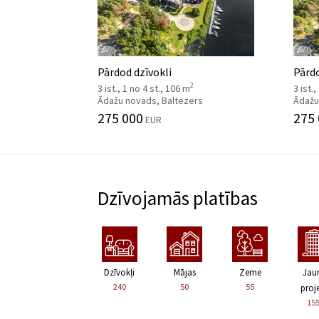
Pārdod dzīvokli
Pārdo
2
3 ist., 1 no 4 st., 106 m
3 ist.
Ādažu novads, Baltezers
Ādažu
275 000
275
EUR
Dzīvojamās platības
Dzīvokļi
Mājas
Zeme
Jau
240
50
55
proje
15