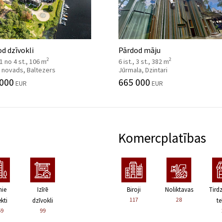
d dzīvokli
Pārdod māju
2
2
, 1 no 4 st., 106 m
6 ist., 3 st., 382 m
 novads, Baltezers
Jūrmala, Dzintari
 000
665 000
EUR
EUR
Komercplatības
nie
Izīrē
Biroji
Noliktavas
Tird
117
28
kti
dzīvokli
te
59
99