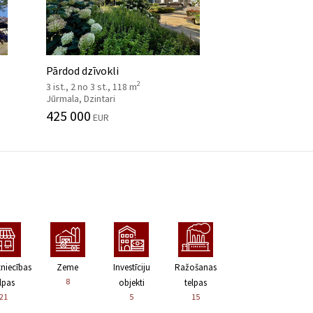
Pārdod dzīvokli
2
3 ist., 2 no 3 st., 118 m
Jūrmala, Dzintari
425 000
EUR
zniecības
Zeme
Investīciju
Ražošanas
8
lpas
objekti
telpas
21
5
15