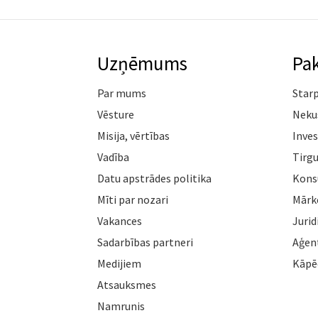
Uzņēmums
Pa
Par mums
Star
Vēsture
Neku
Misija, vērtības
Inves
Vadība
Tirgu
Datu apstrādes politika
Konsu
Mīti par nozari
Mārk
Vakances
Jurid
Sadarbības partneri
Aģen
Medijiem
Kāpē
Atsauksmes
Namrunis