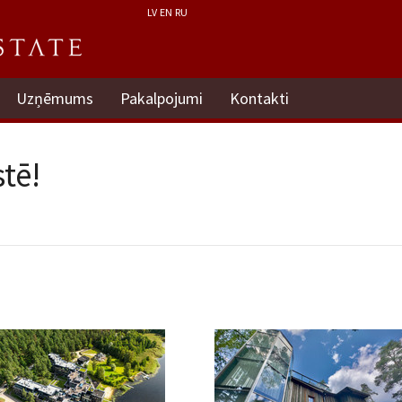
LV
EN
RU
Uzņēmums
Pakalpojumi
Kontakti
tē!