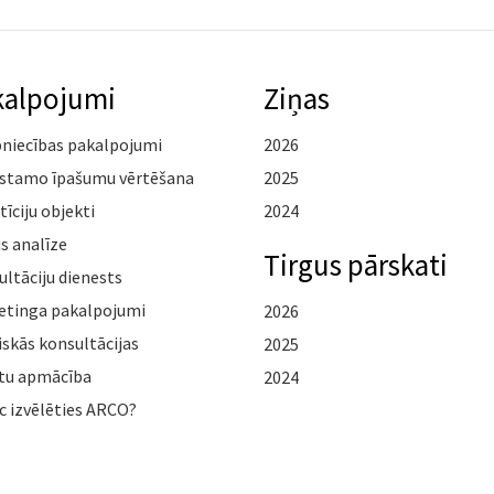
kalpojumi
Ziņas
pniecības pakalpojumi
2026
stamo īpašumu vērtēšana
2025
tīciju objekti
2024
s analīze
Tirgus pārskati
ltāciju dienests
etinga pakalpojumi
2026
iskās konsultācijas
2025
tu apmācība
2024
c izvēlēties ARCO?