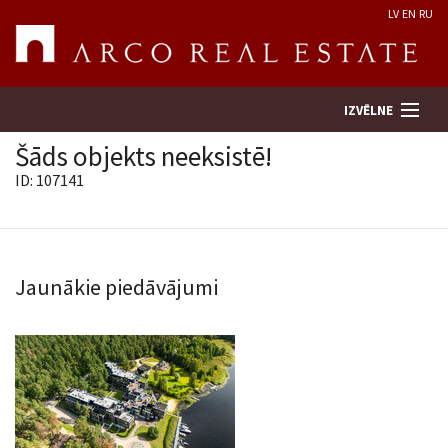
LV
EN
RU
IZVĒLNE
Šāds objekts neeksistē!
ID: 107141
Meklēt īpašumu
Novērtēt īpašumu
Jaunākie piedāvājumi
Uzņēmums
Pakalpojumi
Kontakti