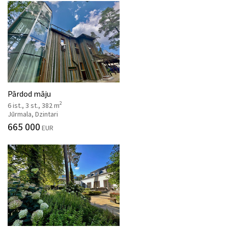
Pārdod māju
2
6 ist., 3 st., 382 m
Jūrmala, Dzintari
665 000
EUR