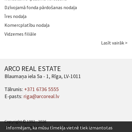
Dzīvojamā fonda pārdošanas nodaļa
Īres nodaļa
Komercplatību nodaļa
Vidzemes filiāle
Lasīt vairāk >
ARCO REAL ESTATE
Blaumaņa iela 5a - 1, Rīga, LV-1011
Tālrunis:
+371 6736 5555
E-pasts:
riga@arcoreal.lv
Copyright © 1992 - 2026
Jebkuras informācijas un satura pārpublicēšana ir jāsaskaņo.
Informējam, ka mūsu tīmekļa vietnē tiek izmantotas