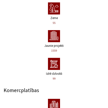
Zeme
55
Jaunie projekti
1559
Izīrē dzīvokli
99
Komercplatības