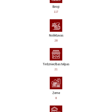
Biroji
117
Noliktavas
28
Tirdzniecības telpas
21
Zeme
8