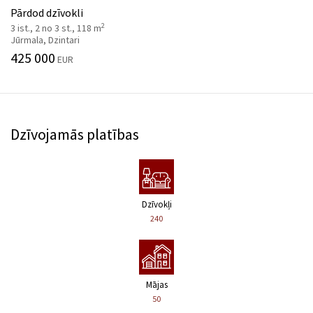
Pārdod dzīvokli
2
3 ist., 2 no 3 st., 118 m
Jūrmala, Dzintari
425 000
EUR
Dzīvojamās platības
Dzīvokļi
240
Mājas
50