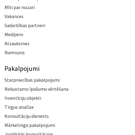
Mīti par nozari
Vakances
Sadarbības partneri
Medijiem
Atsauksmes
Namrunis
Pakalpojumi
Starpniecības pakalpojumi
Nekustamo īpašumu vērtēšana
Investīciju objekti
Tirgus analīze
Konsultāciju dienests
Mārketinga pakalpojumi
Juridiskās konsultācijas