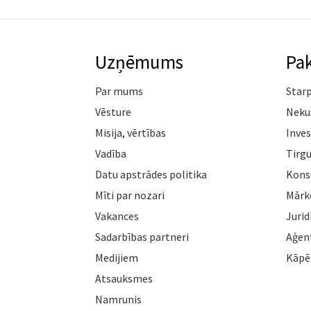
Uzņēmums
Pa
Par mums
Star
Vēsture
Neku
Misija, vērtības
Inves
Vadība
Tirgu
Datu apstrādes politika
Konsu
Mīti par nozari
Mārk
Vakances
Jurid
Sadarbības partneri
Aģen
Medijiem
Kāpē
Atsauksmes
Namrunis