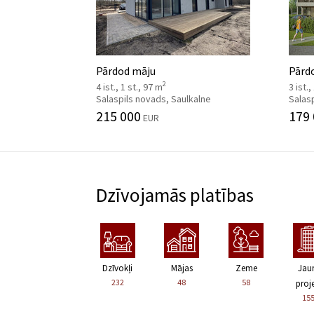
Pārdod māju
Pārdo
2
4 ist., 1 st., 97 m
3 ist.,
Salaspils novads, Saulkalne
Salasp
215 000
179
EUR
Dzīvojamās platības
Dzīvokļi
Mājas
Zeme
Jau
232
48
58
proje
15