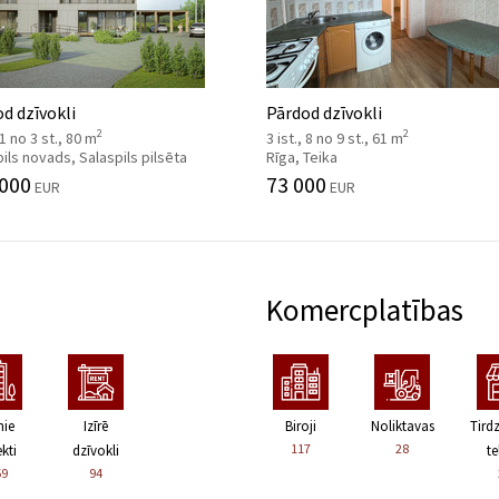
d dzīvokli
Pārdod dzīvokli
2
2
 1 no 3 st., 80 m
3 ist., 8 no 9 st., 61 m
ils novads, Salaspils pilsēta
Rīga, Teika
 000
73 000
EUR
EUR
Komercplatības
nie
Izīrē
Biroji
Noliktavas
Tird
117
28
kti
dzīvokli
te
59
94