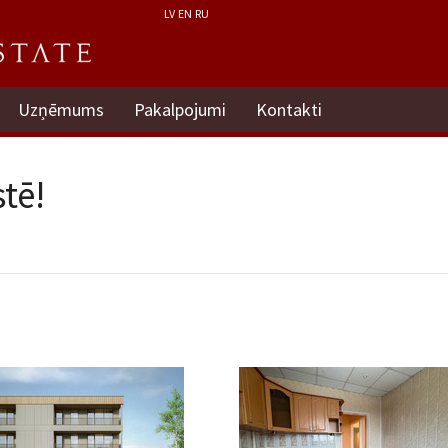
LV
EN
RU
Uzņēmums
Pakalpojumi
Kontakti
tē!