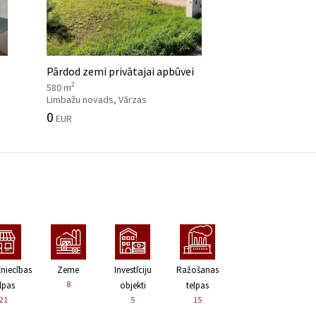
Pārdod zemi privātajai apbūvei
2
580 m
Limbažu novads, Vārzas
0
EUR
zniecības
Zeme
Investīciju
Ražošanas
8
lpas
objekti
telpas
21
5
15