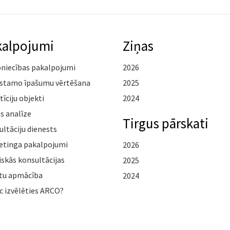
kalpojumi
Ziņas
pniecības pakalpojumi
2026
stamo īpašumu vērtēšana
2025
tīciju objekti
2024
s analīze
Tirgus pārskati
ltāciju dienests
etinga pakalpojumi
2026
iskās konsultācijas
2025
tu apmācība
2024
c izvēlēties ARCO?