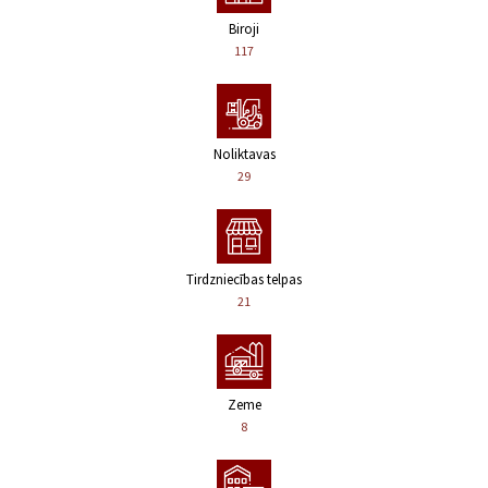
Biroji
117
Noliktavas
29
Tirdzniecības telpas
21
Zeme
8