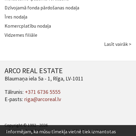
Dzīvojamā fonda pārdošanas nodaļa
Īres nodaļa
Komercplatību nodaļa
Vidzemes filiāle
Lasīt vairāk >
ARCO REAL ESTATE
Blaumaņa iela 5a - 1, Rīga, LV-1011
Tālrunis:
+371 6736 5555
E-pasts:
riga@arcoreal.lv
Copyright © 1992 - 2026
Jebkuras informācijas un satura pārpublicēšana ir jāsaskaņo.
Informējam, ka mūsu tīmekļa vietnē tiek izmantotas