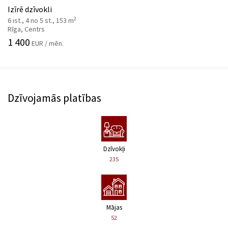
Izīrē dzīvokli
2
6 ist., 4 no 5 st., 153 m
Rīga, Centrs
1 400
EUR / mēn.
Dzīvojamās platības
Dzīvokļi
235
Mājas
52