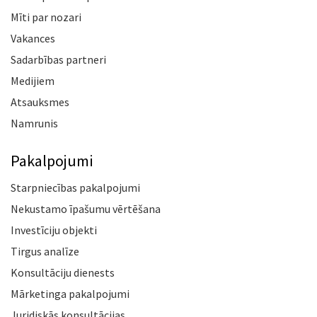
Mīti par nozari
Vakances
Sadarbības partneri
Medijiem
Atsauksmes
Namrunis
Pakalpojumi
Starpniecības pakalpojumi
Nekustamo īpašumu vērtēšana
Investīciju objekti
Tirgus analīze
Konsultāciju dienests
Mārketinga pakalpojumi
Juridiskās konsultācijas