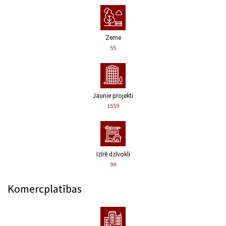
Zeme
55
Jaunie projekti
1559
Izīrē dzīvokli
94
Komercplatības