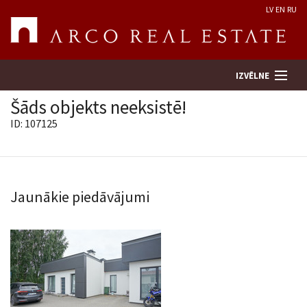
LV
EN
RU
IZVĒLNE
Šāds objekts neeksistē!
ID: 107125
Meklēt īpašumu
Novērtēt īpašumu
Jaunākie piedāvājumi
Uzņēmums
Pakalpojumi
Kontakti