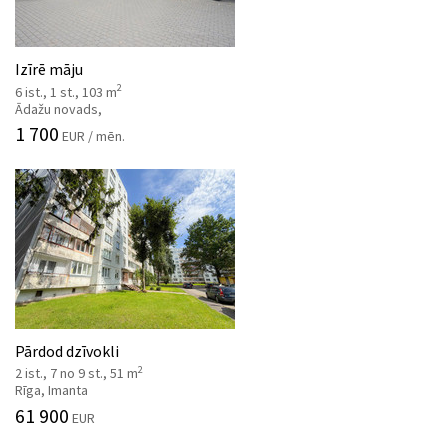
Izīrē māju
2
6 ist., 1 st., 103 m
Ādažu novads,
1 700
EUR / mēn.
Pārdod dzīvokli
2
2 ist., 7 no 9 st., 51 m
Rīga, Imanta
61 900
EUR