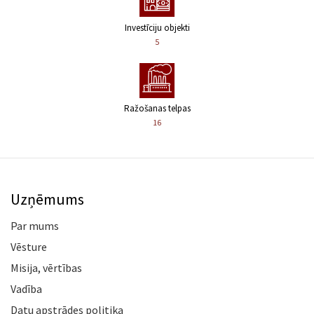
Investīciju objekti
5
Ražošanas telpas
16
Uzņēmums
Par mums
Vēsture
Misija, vērtības
Vadība
Datu apstrādes politika