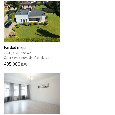
Pārdod māju
2
4 ist., 1 st., 164 m
Carnikavas novads, Carnikava
405 000
EUR