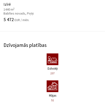
Izīrē
2
1440 m
Babītes novads, Piņķi
5 472
EUR / mēn.
Dzīvojamās platības
Dzīvokļi
237
Mājas
51