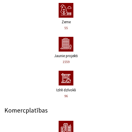
Zeme
55
Jaunie projekti
1559
Izīrē dzīvokli
96
Komercplatības