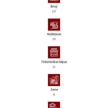
Biroji
117
Noliktavas
29
Tirdzniecības telpas
21
Zeme
8