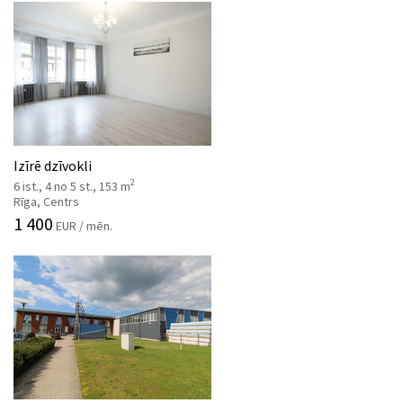
Izīrē dzīvokli
2
6 ist., 4 no 5 st., 153 m
Rīga, Centrs
1 400
EUR / mēn.