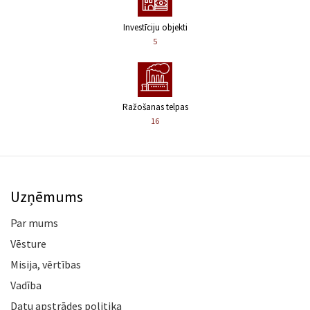
Investīciju objekti
5
Ražošanas telpas
16
Uzņēmums
Par mums
Vēsture
Misija, vērtības
Vadība
Datu apstrādes politika