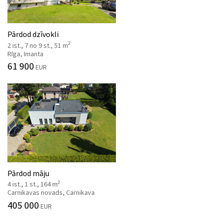
Pārdod dzīvokli
2
2 ist., 7 no 9 st., 51 m
Rīga, Imanta
61 900
EUR
Pārdod māju
2
4 ist., 1 st., 164 m
Carnikavas novads, Carnikava
405 000
EUR