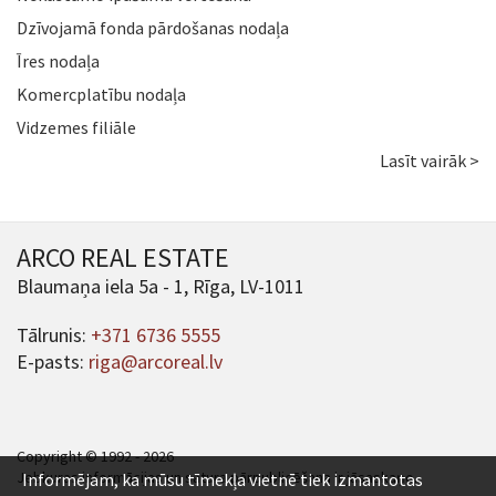
Dzīvojamā fonda pārdošanas nodaļa
Īres nodaļa
Komercplatību nodaļa
Vidzemes filiāle
Lasīt vairāk >
ARCO REAL ESTATE
Blaumaņa iela 5a - 1, Rīga, LV-1011
Tālrunis:
+371 6736 5555
E-pasts:
riga@arcoreal.lv
Copyright © 1992 - 2026
Jebkuras informācijas un satura pārpublicēšana ir jāsaskaņo.
Informējam, ka mūsu tīmekļa vietnē tiek izmantotas