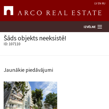
LV
EN
RU
IZVĒLNE
Šāds objekts neeksistē!
ID: 107110
Meklēt īpašumu
Novērtēt īpašumu
Jaunākie piedāvājumi
Uzņēmums
Pakalpojumi
Kontakti