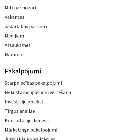
Mīti par nozari
Vakances
Sadarbības partneri
Medijiem
Atsauksmes
Namrunis
Pakalpojumi
Starpniecības pakalpojumi
Nekustamo īpašumu vērtēšana
Investīciju objekti
Tirgus analīze
Konsultāciju dienests
Mārketinga pakalpojumi
Juridiskās konsultācijas