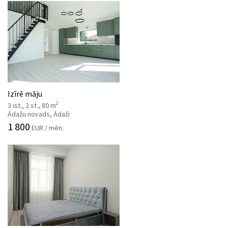
Izīrē māju
2
3 ist., 2 st., 80 m
Ādažu novads, Ādaži
1 800
EUR / mēn.