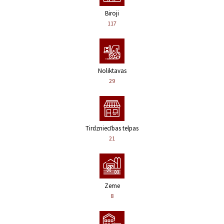
Biroji
117
Noliktavas
29
Tirdzniecības telpas
21
Zeme
8