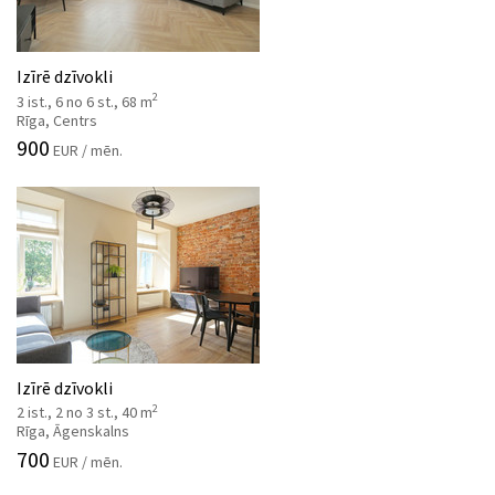
Izīrē dzīvokli
2
3 ist., 6 no 6 st., 68 m
Rīga, Centrs
900
EUR / mēn.
Izīrē dzīvokli
2
2 ist., 2 no 3 st., 40 m
Rīga, Āgenskalns
700
EUR / mēn.