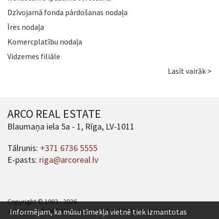
Dzīvojamā fonda pārdošanas nodaļa
Īres nodaļa
Komercplatību nodaļa
Vidzemes filiāle
Lasīt vairāk >
ARCO REAL ESTATE
Blaumaņa iela 5a - 1, Rīga, LV-1011
Tālrunis:
+371 6736 5555
E-pasts:
riga@arcoreal.lv
Copyright © 1992 - 2026
Jebkuras informācijas un satura pārpublicēšana ir jāsaskaņo.
Informējam, ka mūsu tīmekļa vietnē tiek izmantotas