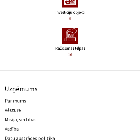
Investīciju objekti
5
Ražošanas telpas
16
Uzņēmums
Par mums
Vēsture
Misija, vērtības
Vadība
Datu apstrādes politika