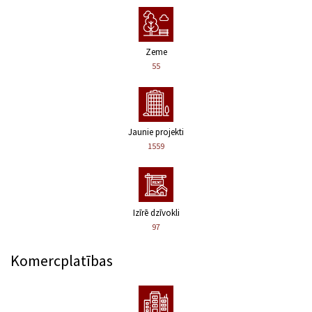
Zeme
55
Jaunie projekti
1559
Izīrē dzīvokli
97
Komercplatības