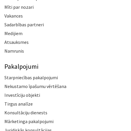
Mīti par nozari
Vakances
Sadarbības partneri
Medijiem
Atsauksmes
Namrunis
Pakalpojumi
Starpniecības pakalpojumi
Nekustamo īpašumu vērtēšana
Investīciju objekti
Tirgus analīze
Konsultāciju dienests
Mārketinga pakalpojumi
Juridiskās konsultācijas