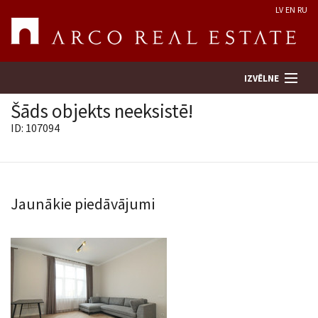
LV
EN
RU
IZVĒLNE
Šāds objekts neeksistē!
ID: 107094
Meklēt īpašumu
Novērtēt īpašumu
Jaunākie piedāvājumi
Uzņēmums
Pakalpojumi
Kontakti