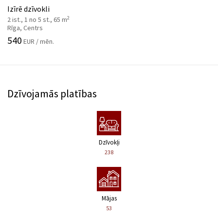
Izīrē dzīvokli
2
2 ist., 1 no 5 st., 65 m
Rīga, Centrs
540
EUR / mēn.
Dzīvojamās platības
Dzīvokļi
238
Mājas
53