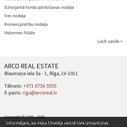
Dzīvojamā fonda pārdošanas nodaļa
Īres nodaļa
Komercplatību nodaļa
Vidzemes filiāle
Lasīt vairāk >
ARCO REAL ESTATE
Blaumaņa iela 5a - 1, Rīga, LV-1011
Tālrunis:
+371 6736 5555
E-pasts:
riga@arcoreal.lv
Copyright © 1992 - 2026
Jebkuras informācijas un satura pārpublicēšana ir jāsaskaņo.
Informējam, ka mūsu tīmekļa vietnē tiek izmantotas