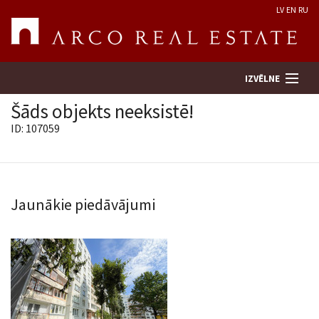
LV
EN
RU
IZVĒLNE
Šāds objekts neeksistē!
ID: 107059
Meklēt īpašumu
Novērtēt īpašumu
Jaunākie piedāvājumi
Uzņēmums
Pakalpojumi
Kontakti