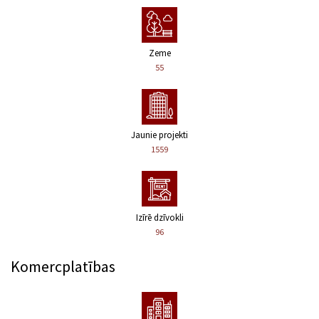
Zeme
55
Jaunie projekti
1559
Izīrē dzīvokli
96
Komercplatības