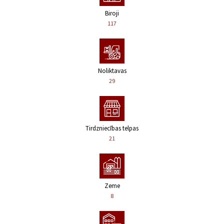
Biroji
117
Noliktavas
29
Tirdzniecības telpas
21
Zeme
8