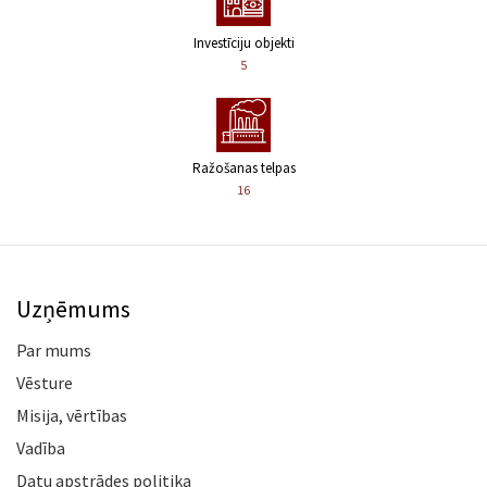
Investīciju objekti
5
Ražošanas telpas
16
Uzņēmums
Par mums
Vēsture
Misija, vērtības
Vadība
Datu apstrādes politika