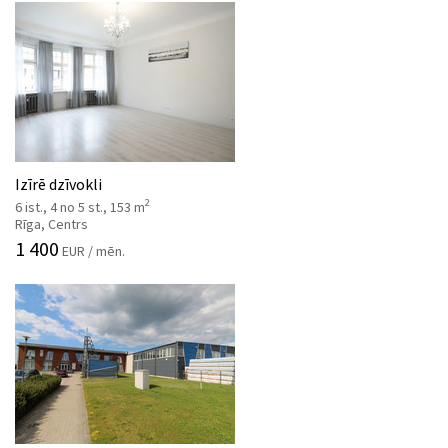
Izīrē dzīvokli
2
6 ist., 4 no 5 st., 153 m
Rīga, Centrs
1 400
EUR / mēn.