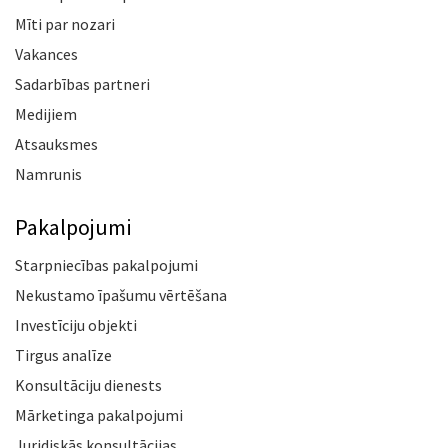
Mīti par nozari
Vakances
Sadarbības partneri
Medijiem
Atsauksmes
Namrunis
Pakalpojumi
Starpniecības pakalpojumi
Nekustamo īpašumu vērtēšana
Investīciju objekti
Tirgus analīze
Konsultāciju dienests
Mārketinga pakalpojumi
Juridiskās konsultācijas