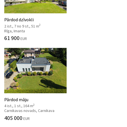
Pārdod dzīvokli
2
2 ist., 7 no 9 st., 51 m
Rīga, Imanta
61 900
EUR
Pārdod māju
2
4 ist., 1 st., 164 m
Carnikavas novads, Carnikava
405 000
EUR