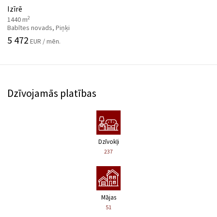
Izīrē
2
1440 m
Babītes novads, Piņķi
5 472
EUR / mēn.
Dzīvojamās platības
Dzīvokļi
237
Mājas
51