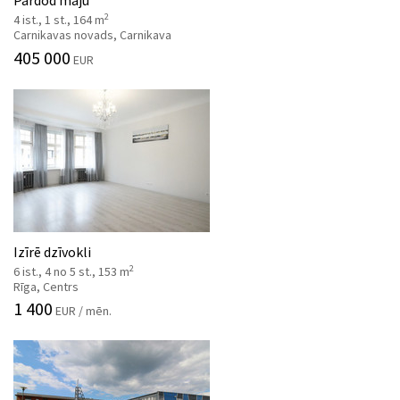
2
4 ist., 1 st., 164 m
Carnikavas novads, Carnikava
405 000
EUR
Izīrē dzīvokli
2
6 ist., 4 no 5 st., 153 m
Rīga, Centrs
1 400
EUR / mēn.