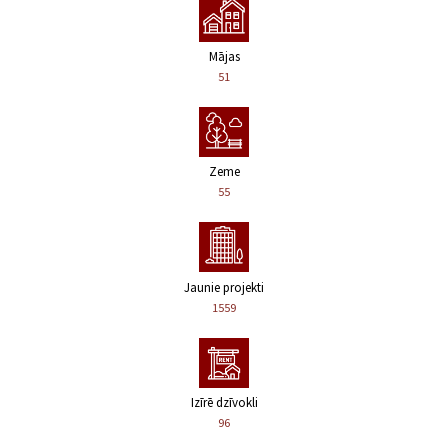
Mājas
51
Zeme
55
Jaunie projekti
1559
Izīrē dzīvokli
96