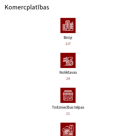
Komercplatības
Biroji
117
Noliktavas
29
Tirdzniecības telpas
21