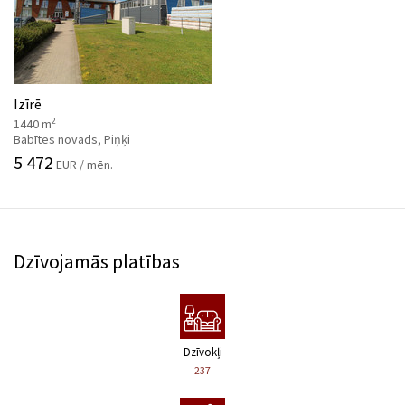
Izīrē
2
1440 m
Babītes novads, Piņķi
5 472
EUR / mēn.
Dzīvojamās platības
Dzīvokļi
237