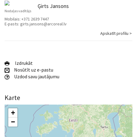
Ģirts Jansons
Nodaļas vadītājs
Mobilais:
+371 2639 7447
E-pasts:
girts.jansons@arcoreal.lv
Apskatīt profilu >
Izdrukāt
Nosūtīt uz e-pastu
Uzdod savu jautājumu
Karte
+
−