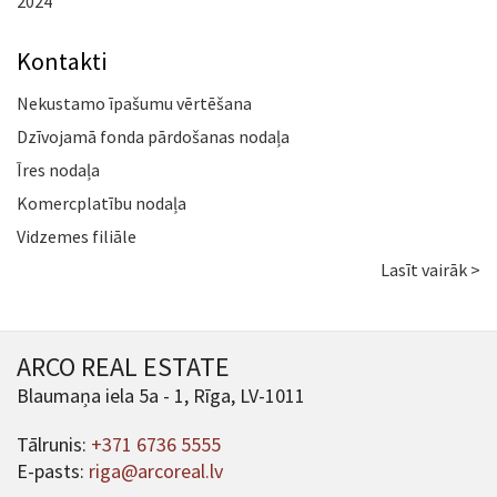
2024
Kontakti
Nekustamo īpašumu vērtēšana
Dzīvojamā fonda pārdošanas nodaļa
Īres nodaļa
Komercplatību nodaļa
Vidzemes filiāle
Lasīt vairāk >
ARCO REAL ESTATE
Blaumaņa iela 5a - 1, Rīga, LV-1011
Tālrunis:
+371 6736 5555
E-pasts:
riga@arcoreal.lv