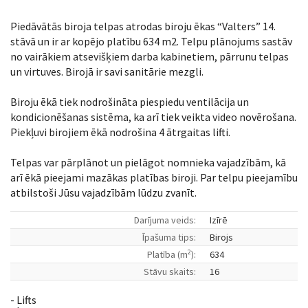
Piedāvātās biroja telpas atrodas biroju ēkas “Valters” 14.
stāvā un ir ar kopējo platību 634 m2. Telpu plānojums sastāv
no vairākiem atsevišķiem darba kabinetiem, pārrunu telpas
un virtuves. Birojā ir savi sanitārie mezgli.
Biroju ēkā tiek nodrošināta piespiedu ventilācija un
kondicionēšanas sistēma, ka arī tiek veikta video novērošana.
Piekļuvi birojiem ēkā nodrošina 4 ātrgaitas lifti.
Telpas var pārplānot un pielāgot nomnieka vajadzībām, kā
arī ēkā pieejami mazākas platības biroji. Par telpu pieejamību
atbilstoši Jūsu vajadzībām lūdzu zvanīt.
Darījuma veids:
Izīrē
Īpašuma tips:
Birojs
2
Platība (m
):
634
Stāvu skaits:
16
- Lifts