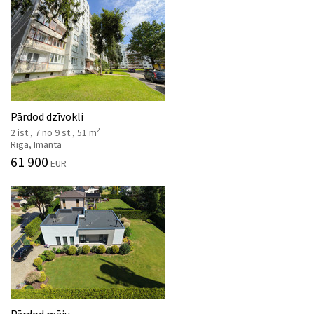
Pārdod dzīvokli
2
2 ist., 7 no 9 st., 51 m
Rīga, Imanta
61 900
EUR
Pārdod māju