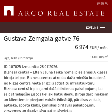
LV
EN
RU
IZVĒLNE
Gustava Zemgala gatve 76
6 974
EUR / mēn.
Meklēt īpašumu
2
11.00 EUR / m
Rīga, Teika / Izīrē biroju
Novērtēt īpašumu
ID: 107025 Izmainīts: 28.07.2026.
Biznesa centrā – Eften Jaunā Teika nomai pieejamas A klases
Uzņēmums
biroju telpas. Biznesa centrs atrodas dažu minūšu braucienā
no Rīgas centra, vietā ar izcili attīstītu infrastruktūru.
Biznesa centrā ir pieejami dažādi ikdienas pakalpojumi, lai
Pakalpojumi
šeit strādājošie justos lieliski katru dienu. Biroju darbiniekiem
un klientiem ir pieejami vairāki ēdinātāji, pārtikas veikals,
Kontakti
aptieka, sporta klubs, ķīmiskās tīrītavas pakalpojumi,
virszemes un daudzstāvu autostāvvietas