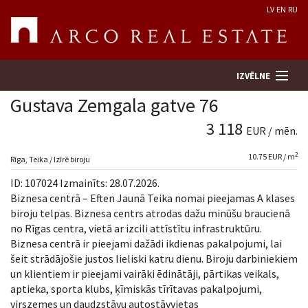
LV
EN
RU
IZVĒLNE
Gustava Zemgala gatve 76
3 118
EUR / mēn.
Meklēt īpašumu
2
10.75 EUR / m
Rīga, Teika / Izīrē biroju
Novērtēt īpašumu
ID: 107024 Izmainīts: 28.07.2026.
Biznesa centrā – Eften Jaunā Teika nomai pieejamas A klases
Uzņēmums
biroju telpas. Biznesa centrs atrodas dažu minūšu braucienā
no Rīgas centra, vietā ar izcili attīstītu infrastruktūru.
Biznesa centrā ir pieejami dažādi ikdienas pakalpojumi, lai
Pakalpojumi
šeit strādājošie justos lieliski katru dienu. Biroju darbiniekiem
un klientiem ir pieejami vairāki ēdinātāji, pārtikas veikals,
Kontakti
aptieka, sporta klubs, ķīmiskās tīrītavas pakalpojumi,
virszemes un daudzstāvu autostāvvietas