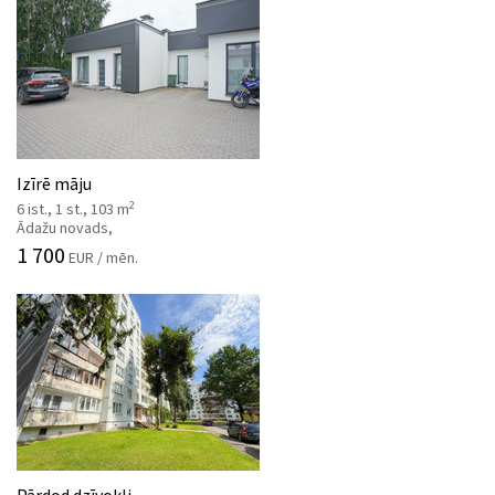
Izīrē māju
2
6 ist., 1 st., 103 m
Ādažu novads,
1 700
EUR / mēn.
Pārdod dzīvokli