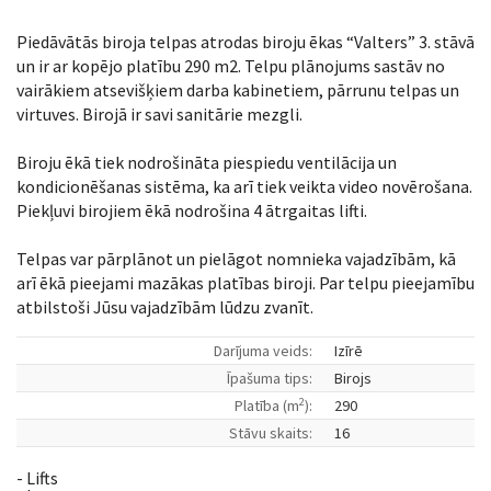
Piedāvātās biroja telpas atrodas biroju ēkas “Valters” 3. stāvā
un ir ar kopējo platību 290 m2. Telpu plānojums sastāv no
vairākiem atsevišķiem darba kabinetiem, pārrunu telpas un
virtuves. Birojā ir savi sanitārie mezgli.
Biroju ēkā tiek nodrošināta piespiedu ventilācija un
kondicionēšanas sistēma, ka arī tiek veikta video novērošana.
Piekļuvi birojiem ēkā nodrošina 4 ātrgaitas lifti.
Telpas var pārplānot un pielāgot nomnieka vajadzībām, kā
arī ēkā pieejami mazākas platības biroji. Par telpu pieejamību
atbilstoši Jūsu vajadzībām lūdzu zvanīt.
Darījuma veids:
Izīrē
Īpašuma tips:
Birojs
2
Platība (m
):
290
Stāvu skaits:
16
- Lifts