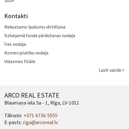
2024
Kontakti
Nekustamo īpašumu vērtēšana
Dzīvojamā fonda pārdošanas nodaļa
Īres nodaļa
Komercplatību nodaļa
Vidzemes filiāle
Lasīt vairāk >
ARCO REAL ESTATE
Blaumaņa iela 5a - 1, Rīga, LV-1011
Tālrunis:
+371 6736 5555
E-pasts:
riga@arcoreal.lv