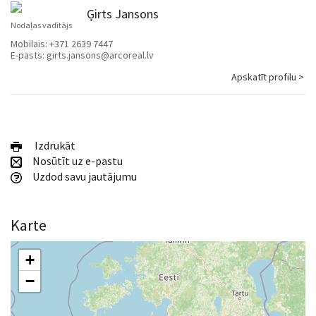
Ģirts Jansons
Nodaļas vadītājs
Mobilais:
+371 2639 7447
E-pasts:
girts.jansons@arcoreal.lv
Apskatīt profilu >
Izdrukāt
Nosūtīt uz e-pastu
Uzdod savu jautājumu
Karte
+
−