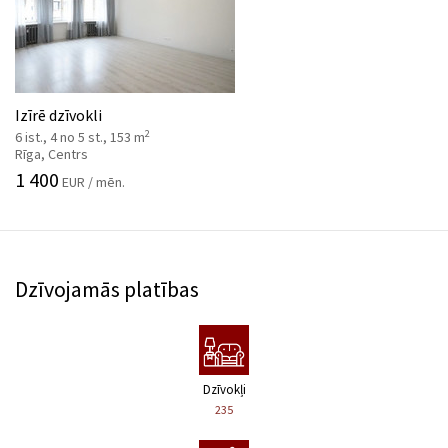
Izīrē dzīvokli
2
6 ist., 4 no 5 st., 153 m
Rīga, Centrs
1 400
EUR / mēn.
Dzīvojamās platības
Dzīvokļi
235