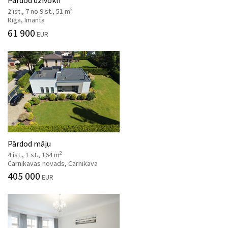
2
2 ist., 7 no 9 st., 51 m
Rīga, Imanta
61 900
EUR
Pārdod māju
2
4 ist., 1 st., 164 m
Carnikavas novads, Carnikava
405 000
EUR