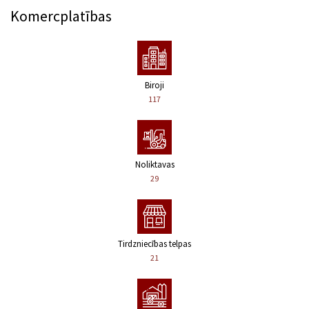
Komercplatības
Biroji
117
Noliktavas
29
Tirdzniecības telpas
21