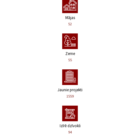
Mājas
52
Zeme
55
Jaunie projekti
1559
Izīrē dzīvokli
94