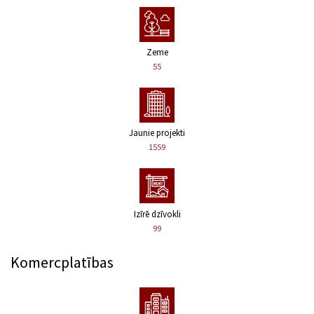
Zeme
55
Jaunie projekti
1559
Izīrē dzīvokli
99
Komercplatības