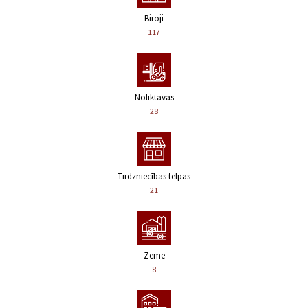
Biroji
117
Noliktavas
28
Tirdzniecības telpas
21
Zeme
8