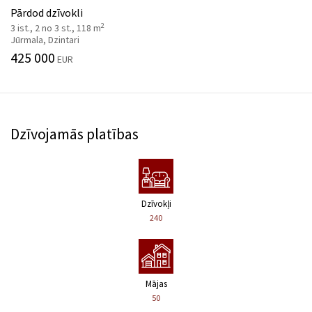
Pārdod dzīvokli
2
3 ist., 2 no 3 st., 118 m
Jūrmala, Dzintari
425 000
EUR
Dzīvojamās platības
Dzīvokļi
240
Mājas
50