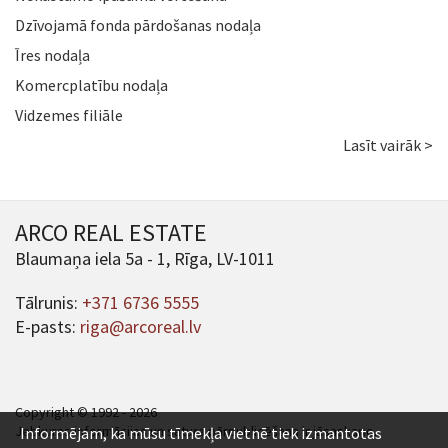
Dzīvojamā fonda pārdošanas nodaļa
Īres nodaļa
Komercplatību nodaļa
Vidzemes filiāle
Lasīt vairāk >
ARCO REAL ESTATE
Blaumaņa iela 5a - 1, Rīga, LV-1011
Tālrunis:
+371 6736 5555
E-pasts:
riga@arcoreal.lv
Copyright © 1992 - 2026
Jebkuras informācijas un satura pārpublicēšana ir jāsaskaņo.
Informējam, ka mūsu tīmekļa vietnē tiek izmantotas