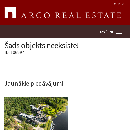
LV
EN
RU
IZVĒLNE
Šāds objekts neeksistē!
ID: 106994
Meklēt īpašumu
Novērtēt īpašumu
Jaunākie piedāvājumi
Uzņēmums
Pakalpojumi
Kontakti