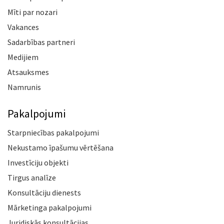
Mīti par nozari
Vakances
Sadarbības partneri
Medijiem
Atsauksmes
Namrunis
Pakalpojumi
Starpniecības pakalpojumi
Nekustamo īpašumu vērtēšana
Investīciju objekti
Tirgus analīze
Konsultāciju dienests
Mārketinga pakalpojumi
Juridiskās konsultācijas