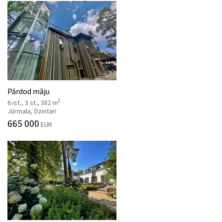
Pārdod māju
2
6 ist., 3 st., 382 m
Jūrmala, Dzintari
665 000
EUR