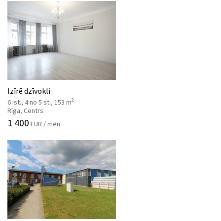
Izīrē dzīvokli
2
6 ist., 4 no 5 st., 153 m
Rīga, Centrs
1 400
EUR / mēn.