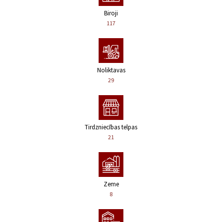
Biroji
117
Noliktavas
29
Tirdzniecības telpas
21
Zeme
8