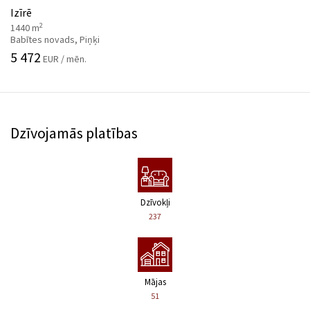
Izīrē
2
1440 m
Babītes novads, Piņķi
5 472
EUR / mēn.
Dzīvojamās platības
Dzīvokļi
237
Mājas
51