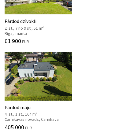
Pārdod dzīvokli
2
2 ist., 7 no 9 st., 51 m
Rīga, Imanta
61 900
EUR
Pārdod māju
2
4 ist., 1 st., 164 m
Carnikavas novads, Carnikava
405 000
EUR