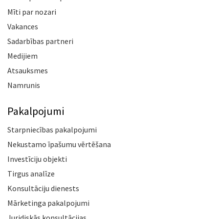
Mīti par nozari
Vakances
Sadarbības partneri
Medijiem
Atsauksmes
Namrunis
Pakalpojumi
Starpniecības pakalpojumi
Nekustamo īpašumu vērtēšana
Investīciju objekti
Tirgus analīze
Konsultāciju dienests
Mārketinga pakalpojumi
Juridiskās konsultācijas