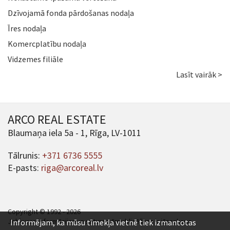
Dzīvojamā fonda pārdošanas nodaļa
Īres nodaļa
Komercplatību nodaļa
Vidzemes filiāle
Lasīt vairāk >
ARCO REAL ESTATE
Blaumaņa iela 5a - 1, Rīga, LV-1011
Tālrunis:
+371 6736 5555
E-pasts:
riga@arcoreal.lv
Copyright © 1992 - 2026
Jebkuras informācijas un satura pārpublicēšana ir jāsaskaņo.
Informējam, ka mūsu tīmekļa vietnē tiek izmantotas