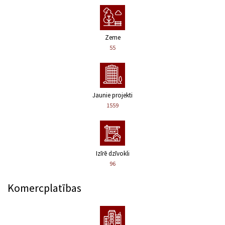
Zeme
55
Jaunie projekti
1559
Izīrē dzīvokli
96
Komercplatības