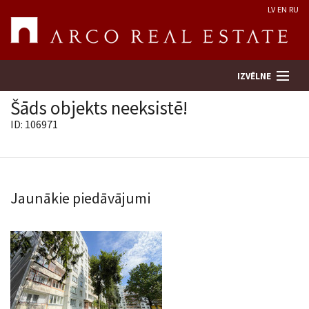
LV
EN
RU
IZVĒLNE
Šāds objekts neeksistē!
ID: 106971
Meklēt īpašumu
Novērtēt īpašumu
Jaunākie piedāvājumi
Uzņēmums
Pakalpojumi
Kontakti