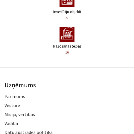
Investīciju objekti
5
Ražošanas telpas
16
Uzņēmums
Par mums
Vēsture
Misija, vērtības
Vadība
Datu apstrādes politika