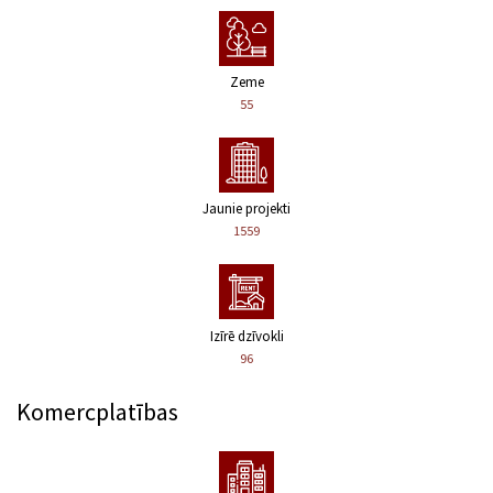
Zeme
55
Jaunie projekti
1559
Izīrē dzīvokli
96
Komercplatības