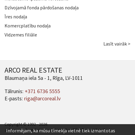
Dzīvojamā fonda pārdošanas nodaļa
Īres nodaļa
Komercplatību nodaļa
Vidzemes filiāle
Lasīt vairāk >
ARCO REAL ESTATE
Blaumaņa iela 5a - 1, Rīga, LV-1011
Tālrunis:
+371 6736 5555
E-pasts:
riga@arcoreal.lv
Copyright © 1992 - 2026
Jebkuras informācijas un satura pārpublicēšana ir jāsaskaņo.
Informējam, ka mūsu tīmekļa vietnē tiek izmantotas