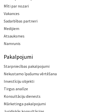
Mīti par nozari
Vakances
Sadarbības partneri
Medijiem
Atsauksmes
Namrunis
Pakalpojumi
Starpniecības pakalpojumi
Nekustamo īpašumu vērtēšana
Investīciju objekti
Tirgus analīze
Konsultāciju dienests
Mārketinga pakalpojumi
Juridiskās konsultācijas