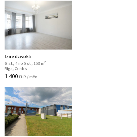
Izīrē dzīvokli
2
6 ist., 4 no 5 st., 153 m
Rīga, Centrs
1 400
EUR / mēn.