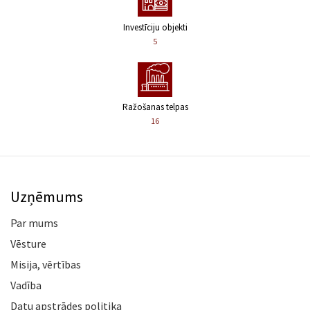
Investīciju objekti
5
Ražošanas telpas
16
Uzņēmums
Par mums
Vēsture
Misija, vērtības
Vadība
Datu apstrādes politika