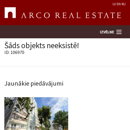
LV
EN
RU
IZVĒLNE
Šāds objekts neeksistē!
ID: 106970
Meklēt īpašumu
Novērtēt īpašumu
Jaunākie piedāvājumi
Uzņēmums
Pakalpojumi
Kontakti