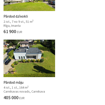
Pārdod dzīvokli
2
2 ist., 7 no 9 st., 51 m
Rīga, Imanta
61 900
EUR
Pārdod māju
2
4 ist., 1 st., 164 m
Carnikavas novads, Carnikava
405 000
EUR