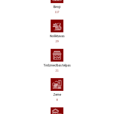
Biroji
117
Noliktavas
29
Tirdzniecības telpas
21
Zeme
8