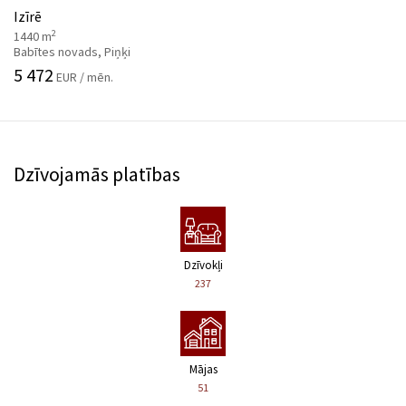
Izīrē
2
1440 m
Babītes novads, Piņķi
5 472
EUR / mēn.
Dzīvojamās platības
Dzīvokļi
237
Mājas
51