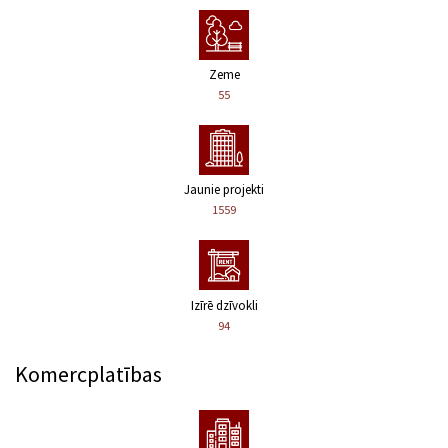
Zeme
55
Jaunie projekti
1559
Izīrē dzīvokli
94
Komercplatības