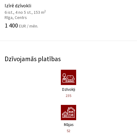
Izīrē dzīvokli
2
6 ist., 4 no 5 st., 153 m
Rīga, Centrs
1 400
EUR / mēn.
Dzīvojamās platības
Dzīvokļi
235
Mājas
52