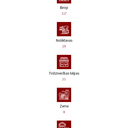
Biroji
117
Noliktavas
29
Tirdzniecības telpas
21
Zeme
8