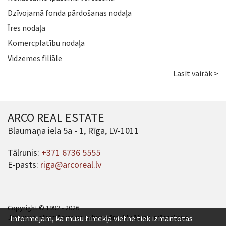
Dzīvojamā fonda pārdošanas nodaļa
Īres nodaļa
Komercplatību nodaļa
Vidzemes filiāle
Lasīt vairāk >
ARCO REAL ESTATE
Blaumaņa iela 5a - 1, Rīga, LV-1011
Tālrunis:
+371 6736 5555
E-pasts:
riga@arcoreal.lv
Copyright © 1992 - 2026
Jebkuras informācijas un satura pārpublicēšana ir jāsaskaņo.
Informējam, ka mūsu tīmekļa vietnē tiek izmantotas