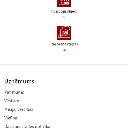
Investīciju objekti
5
Ražošanas telpas
16
Uzņēmums
Par mums
Vēsture
Misija, vērtības
Vadība
Datu apstrādes politika