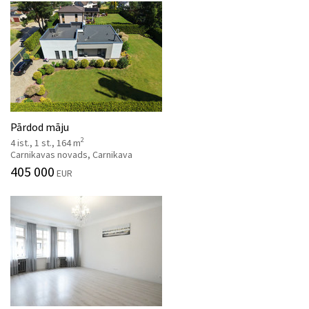
Pārdod māju
2
4 ist., 1 st., 164 m
Carnikavas novads, Carnikava
405 000
EUR