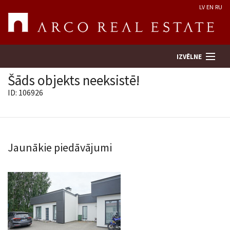
LV
EN
RU
IZVĒLNE
Šāds objekts neeksistē!
ID: 106926
Meklēt īpašumu
Novērtēt īpašumu
Jaunākie piedāvājumi
Uzņēmums
Pakalpojumi
Kontakti