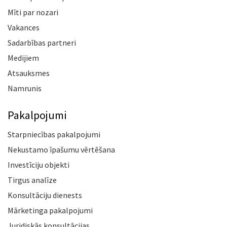
Mīti par nozari
Vakances
Sadarbības partneri
Medijiem
Atsauksmes
Namrunis
Pakalpojumi
Starpniecības pakalpojumi
Nekustamo īpašumu vērtēšana
Investīciju objekti
Tirgus analīze
Konsultāciju dienests
Mārketinga pakalpojumi
Juridiskās konsultācijas