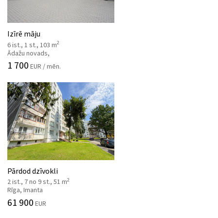
Izīrē māju
2
6 ist., 1 st., 103 m
Ādažu novads,
1 700
EUR / mēn.
Pārdod dzīvokli
2
2 ist., 7 no 9 st., 51 m
Rīga, Imanta
61 900
EUR