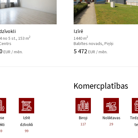
 dzīvokli
Izīrē
2
2
, 4 no 5 st., 153 m
1440 m
 Centrs
Babītes novads, Piņķi
0
5 472
EUR / mēn.
EUR / mēn.
Komercplatības
nie
Izīrē
Biroji
Noliktavas
Tird
117
29
kti
dzīvokli
te
59
99