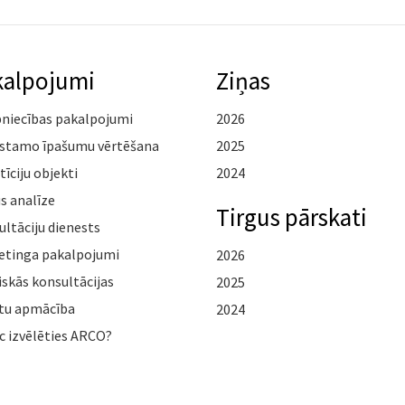
kalpojumi
Ziņas
pniecības pakalpojumi
2026
stamo īpašumu vērtēšana
2025
tīciju objekti
2024
s analīze
Tirgus pārskati
ltāciju dienests
etinga pakalpojumi
2026
iskās konsultācijas
2025
tu apmācība
2024
c izvēlēties ARCO?