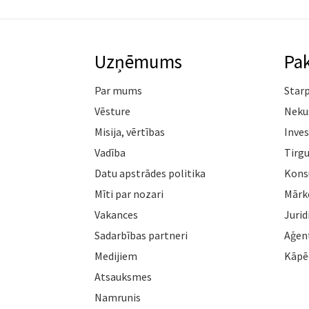
Uzņēmums
Pa
Par mums
Star
Vēsture
Neku
Misija, vērtības
Inves
Vadība
Tirgu
Datu apstrādes politika
Konsu
Mīti par nozari
Mārk
Vakances
Jurid
Sadarbības partneri
Aģen
Medijiem
Kāpē
Atsauksmes
Namrunis