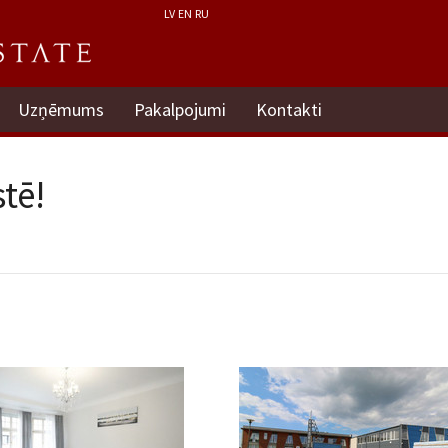
LV
EN
RU
Uzņēmums
Pakalpojumi
Kontakti
tē!