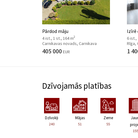
Pārdod māju
Izīrē
2
4 ist., 1 st., 164 m
6 ist.
Carnikavas novads, Carnikava
Rīga,
405 000
1 40
EUR
Dzīvojamās platības
Dzīvokļi
Mājas
Zeme
Jau
240
51
55
proje
15