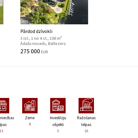
Pārdod dzīvokli
2
3 ist., 1 no 4 st., 106 m
Ādažu novads, Baltezers
275 000
EUR
zniecības
Zeme
Investīciju
Ražošanas
8
lpas
objekti
telpas
21
5
16