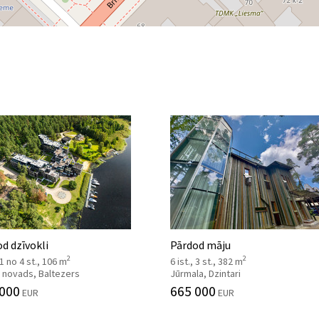
d dzīvokli
Pārdod māju
2
2
, 1 no 4 st., 106 m
6 ist., 3 st., 382 m
 novads, Baltezers
Jūrmala, Dzintari
 000
665 000
EUR
EUR