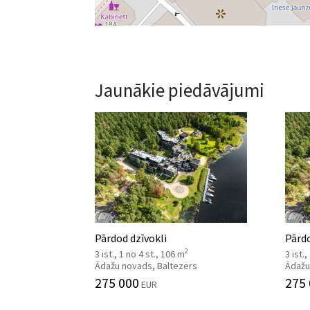
Jaunākie piedāvājumi
Pārdod dzīvokli
Pārdo
2
3 ist., 1 no 4 st., 106 m
3 ist.
Ādažu novads, Baltezers
Ādažu
275 000
275
EUR