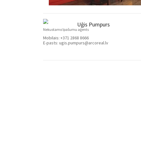
Uģis Pumpurs
Nekustamo īpašumu aģents
Mobilais:
+371 2868 8666
E-pasts:
ugis.pumpurs@arcoreal.lv