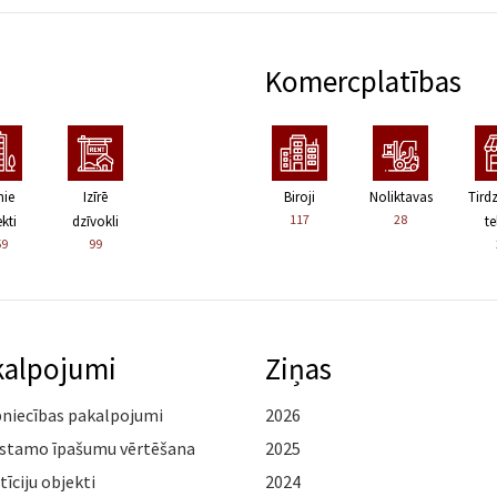
Komercplatības
nie
Izīrē
Biroji
Noliktavas
Tird
117
28
kti
dzīvokli
te
59
99
kalpojumi
Ziņas
pniecības pakalpojumi
2026
stamo īpašumu vērtēšana
2025
tīciju objekti
2024