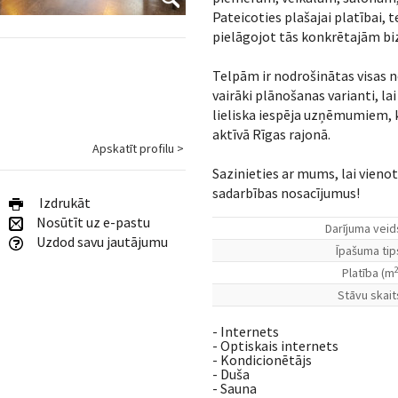
Pateicoties plašajai platībai, 
pielāgojot tās konkrētajām bi
Telpām ir nodrošinātas visas 
vairāki plānošanas varianti, lai
lieliska iespēja uzņēmumiem, k
aktīvā Rīgas rajonā.
Apskatīt profilu >
Sazinieties ar mums, lai vienot
sadarbības nosacījumus!
Izdrukāt
Nosūtīt uz e-pastu
Darījuma veid
Uzdod savu jautājumu
Īpašuma tip
Platība (m
Stāvu skait
- Internets
- Optiskais internets
- Kondicionētājs
- Duša
- Sauna