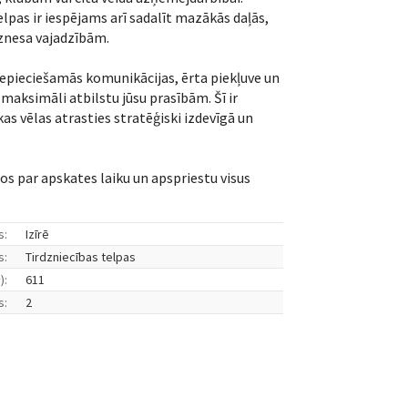
telpas ir iespējams arī sadalīt mazākās daļās,
znesa vajadzībām.
nepieciešamās komunikācijas, ērta piekļuve un
 maksimāli atbilstu jūsu prasībām. Šī ir
as vēlas atrasties stratēģiski izdevīgā un
os par apskates laiku un apspriestu visus
s:
Izīrē
s:
Tirdzniecības telpas
2
):
611
s:
2