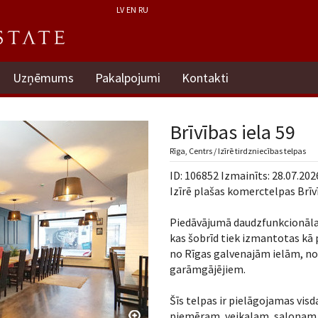
LV
EN
RU
Uzņēmums
Pakalpojumi
Kontakti
Brīvības iela 59
Rīga, Centrs / Izīrē tirdzniecības telpas
ID: 106852 Izmainīts: 28.07.202
Izīrē plašas komerctelpas Brīvī
Piedāvājumā daudzfunkcionālas
kas šobrīd tiek izmantotas kā p
no Rīgas galvenajām ielām, no
garāmgājējiem.
Šīs telpas ir pielāgojamas vi
piemēram, veikalam, salonam, 