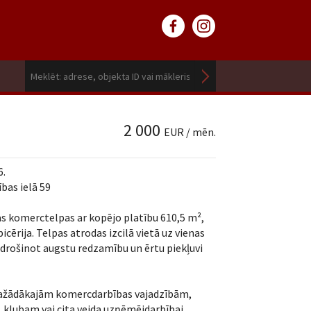
2 000
EUR / mēn.
6.
bas ielā 59
 komerctelpas ar kopējo platību 610,5 m²,
icērija. Telpas atrodas izcilā vietā uz vienas
drošinot augstu redzamību un ērtu piekļuvi
sdažādākajām komercdarbības vajadzībām,
klubam vai cita veida uzņēmējdarbībai.