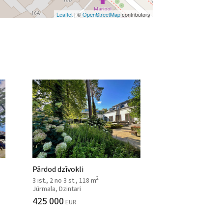
Leaflet
| ©
OpenStreetMap
contributors
Pārdod dzīvokli
2
3 ist., 2 no 3 st., 118 m
Jūrmala, Dzintari
425 000
EUR