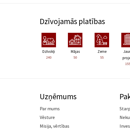
Dzīvojamās platības
Dzīvokļi
Mājas
Zeme
Jau
240
50
55
proje
15
Uzņēmums
Pa
Par mums
Star
Vēsture
Neku
Misija, vērtības
Inves