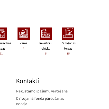
zniecības
Zeme
Investīciju
Ražošanas
8
lpas
objekti
telpas
21
5
15
Kontakti
Nekustamo īpašumu vērtēšana
Dzīvojamā fonda pārdošanas
nodaļa