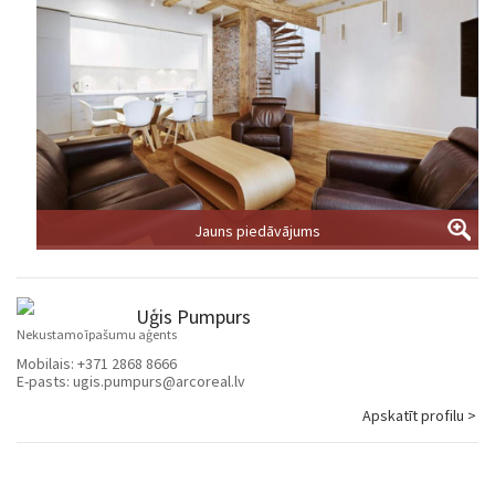
Jauns piedāvājums
Uģis Pumpurs
Nekustamo īpašumu aģents
Mobilais:
+371 2868 8666
E-pasts:
ugis.pumpurs@arcoreal.lv
Apskatīt profilu >