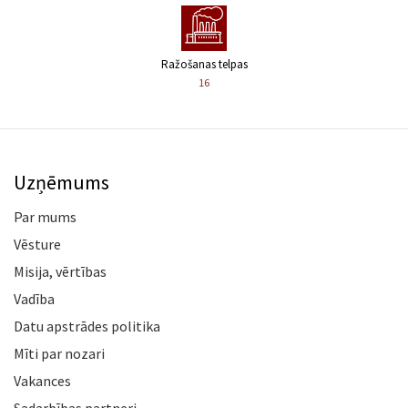
Ražošanas telpas
16
Uzņēmums
Par mums
Vēsture
Misija, vērtības
Vadība
Datu apstrādes politika
Mīti par nozari
Vakances