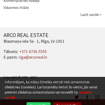
Komercplatību nodaļa
Vidzemes filiāle
Lasīt vairāk >
ARCO REAL ESTATE
Blaumaņa iela 5a - 1, Rīga, LV-1011
Tālrunis:
+371 6736 5555
E-pasts:
riga@arcoreal.lv
Copyright © 1992 - 2026
Jebkuras informācijas un satura pārpublicēšana ir jāsaskaņo.
Informējam, ka mūsu tīmekļa vietnē tiek izmantotas
sīkdatnes (cookies). Lai turpinātu lietot šo vietni, jūs varat
piekrist sīkdatņu izmantošanai vai noraidīt to.
Uzzināt
vairāk