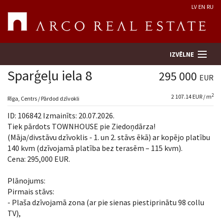
LV
EN
RU
IZVĒLNE
Sparģeļu iela 8
295 000
EUR
2
2 107.14 EUR / m
Meklēt īpašumu
Rīga, Centrs / Pārdod dzīvokli
ID: 106842 Izmainīts: 20.07.2026.
Novērtēt īpašumu
Tiek pārdots TOWNHOUSE pie Ziedoņdārza!
(Māja/divstāvu dzīvoklis - 1. un 2. stāvs ēkā) ar kopējo platību
140 kvm (dzīvojamā platība bez terasēm – 115 kvm).
Uzņēmums
Cena: 295,000 EUR.
Pakalpojumi
Plānojums:
Pirmais stāvs:
Kontakti
- Plaša dzīvojamā zona (ar pie sienas piestiprinātu 98 collu
TV),