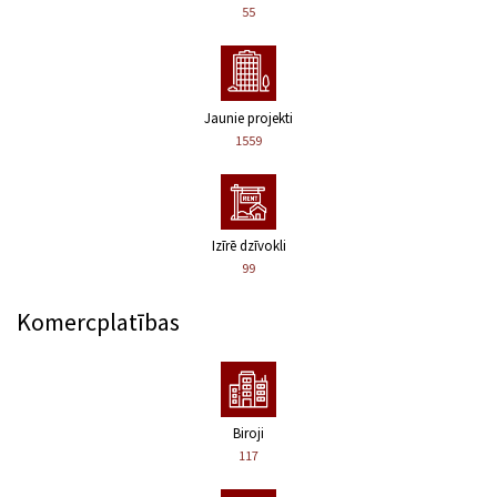
55
Jaunie projekti
1559
Izīrē dzīvokli
99
Komercplatības
Biroji
117