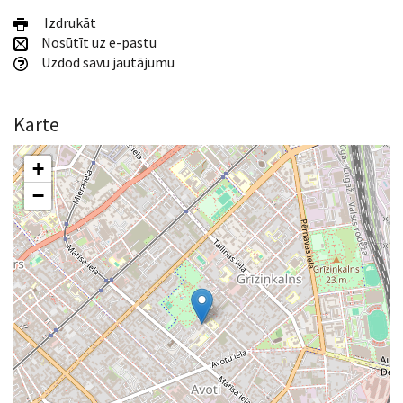
Izdrukāt
Nosūtīt uz e-pastu
Uzdod savu jautājumu
Karte
+
−