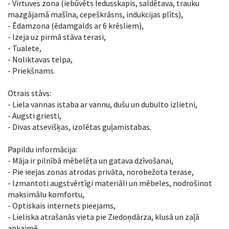
- Virtuves zona (iebūvēts ledusskapis, saldētava, trauku
mazgājamā mašīna, cepeškrāsns, indukcijas plīts),
- Ēdamzona (ēdamgalds ar 6 krēsliem),
- Izeja uz pirmā stāva terasi,
- Tualete,
- Noliktavas telpa,
- Priekšnams.
Otrais stāvs:
- Liela vannas istaba ar vannu, dušu un dubulto izlietni,
- Augsti griesti,
- Divas atsevišķas, izolētas guļamistabas.
Papildu informācija:
- Māja ir pilnībā mēbelēta un gatava dzīvošanai,
- Pie ieejas zonas atrodas privāta, norobežota terase,
- Izmantoti augstvērtīgi materiāli un mēbeles, nodrošinot
maksimālu komfortu,
- Optiskais internets pieejams,
- Lieliska atrašanās vieta pie Ziedoņdārza, klusā un zaļā
apkaimē.