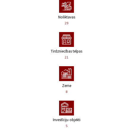
Noliktavas
29
Tirdzniecības telpas
21
Zeme
8
Investīciju objekti
5