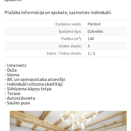
Plašāka informācija un apskate, sazinoties individuāli.
Darījuma veids:
Pārdod
Īpašuma tips:
Dzīvoklis
2
Platība (m
):
140
Istabu skaits:
3
Stāvs / Stāvu skaits:
2 / 2
- Internets
- Duša
- Vanna
- WC un vannasistaba atsevišķi
- Individuāli siltuma skaitītāji
- Slēdzama kāpņu telpa
- Terase
- Autostāvvieta
- Saules puse