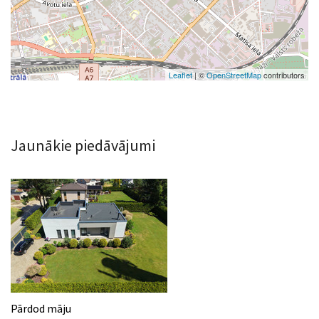
Leaflet
| ©
OpenStreetMap
contributors
Jaunākie piedāvājumi
Pārdod māju