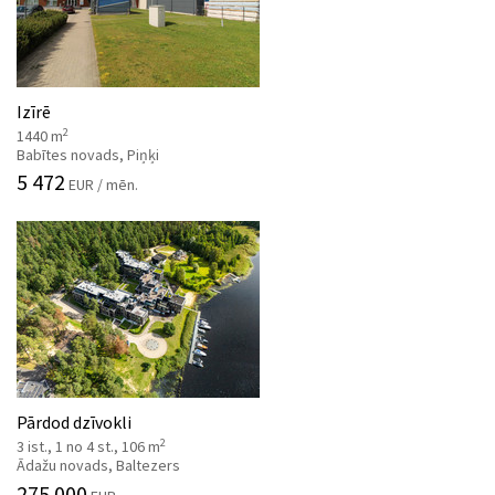
Izīrē
2
1440 m
Babītes novads, Piņķi
5 472
EUR / mēn.
Pārdod dzīvokli
2
3 ist., 1 no 4 st., 106 m
Ādažu novads, Baltezers
275 000