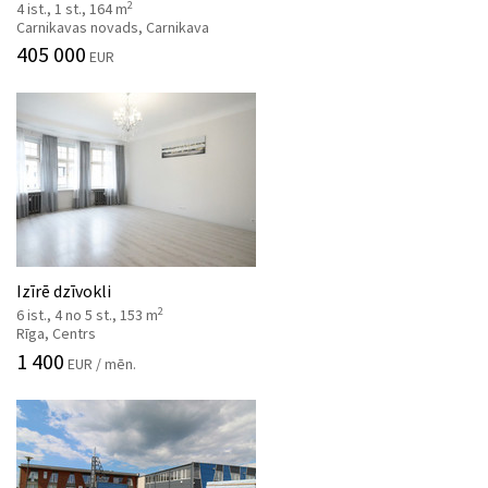
2
4 ist., 1 st., 164 m
Carnikavas novads, Carnikava
405 000
EUR
Izīrē dzīvokli
2
6 ist., 4 no 5 st., 153 m
Rīga, Centrs
1 400
EUR / mēn.