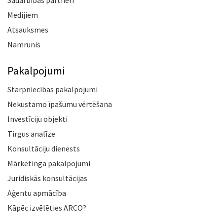
Sadarbības partneri
Medijiem
Atsauksmes
Namrunis
Pakalpojumi
Starpniecības pakalpojumi
Nekustamo īpašumu vērtēšana
Investīciju objekti
Tirgus analīze
Konsultāciju dienests
Mārketinga pakalpojumi
Juridiskās konsultācijas
Aģentu apmācība
Kāpēc izvēlēties ARCO?