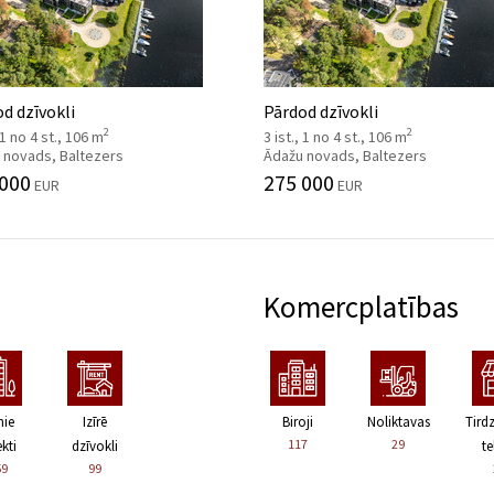
d dzīvokli
Pārdod dzīvokli
2
2
, 1 no 4 st., 106 m
3 ist., 1 no 4 st., 106 m
 novads, Baltezers
Ādažu novads, Baltezers
 000
275 000
EUR
EUR
Komercplatības
nie
Izīrē
Biroji
Noliktavas
Tird
117
29
kti
dzīvokli
te
59
99