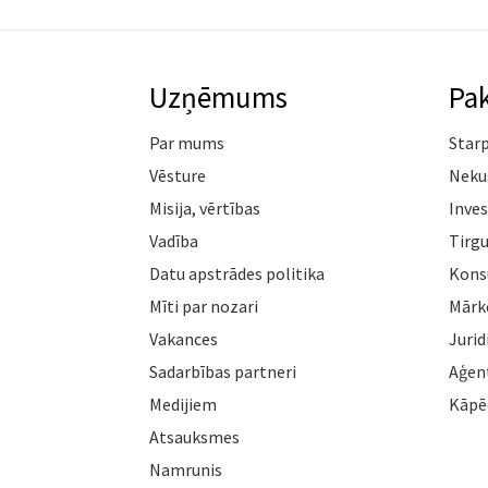
Uzņēmums
Pa
Par mums
Star
Vēsture
Neku
Misija, vērtības
Inves
Vadība
Tirgu
Datu apstrādes politika
Konsu
Mīti par nozari
Mārk
Vakances
Jurid
Sadarbības partneri
Aģen
Medijiem
Kāpē
Atsauksmes
Namrunis