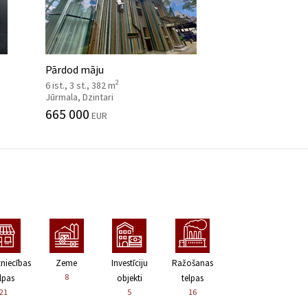
Pārdod māju
2
6 ist., 3 st., 382 m
Jūrmala, Dzintari
665 000
EUR
zniecības
Zeme
Investīciju
Ražošanas
8
lpas
objekti
telpas
21
5
16