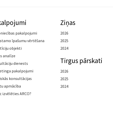
kalpojumi
Ziņas
pniecības pakalpojumi
2026
stamo īpašumu vērtēšana
2025
tīciju objekti
2024
s analīze
Tirgus pārskati
ltāciju dienests
etinga pakalpojumi
2026
iskās konsultācijas
2025
tu apmācība
2024
c izvēlēties ARCO?