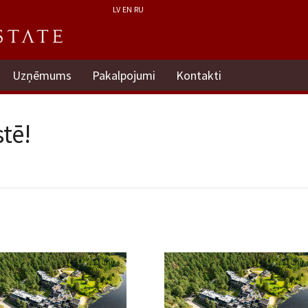
LV
EN
RU
Uzņēmums
Pakalpojumi
Kontakti
tē!