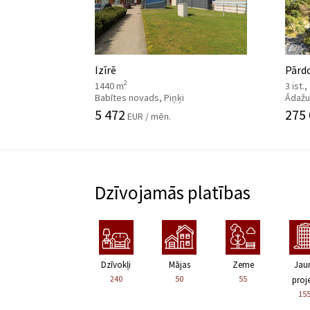
Izīrē
Pārdo
2
1440 m
3 ist.
Babītes novads, Piņķi
Ādažu
5 472
275
EUR / mēn.
Dzīvojamās platības
Dzīvokļi
Mājas
Zeme
Jau
240
50
55
proje
15