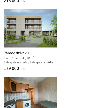
215 000
EUR
Pārdod dzīvokli
2
3 ist., 1 no 3 st., 80 m
Salaspils novads, Salaspils pilsēta
179 000
EUR