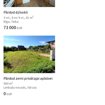
Pārdod dzīvokli
2
3 ist., 8 no 9 st., 61 m
Rīga, Teika
73 000
EUR
Pārdod zemi privātajai apbūvei
2
580 m
Limbažu novads, Vārzas
0
EUR