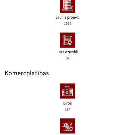
Jaunie projekti
1559
Izīrē dzīvokli
94
Komercplatības
Biroji
117