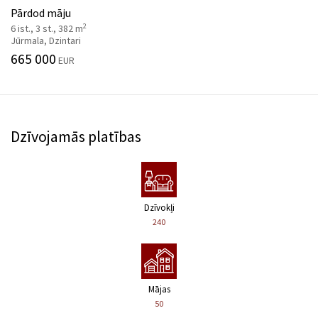
Pārdod māju
2
6 ist., 3 st., 382 m
Jūrmala, Dzintari
665 000
EUR
Dzīvojamās platības
Dzīvokļi
240
Mājas
50