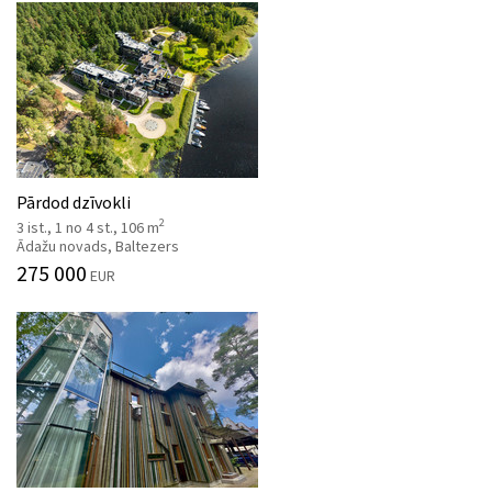
Pārdod dzīvokli
2
3 ist., 1 no 4 st., 106 m
Ādažu novads, Baltezers
275 000
EUR