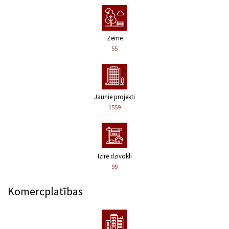
Zeme
55
Jaunie projekti
1559
Izīrē dzīvokli
99
Komercplatības