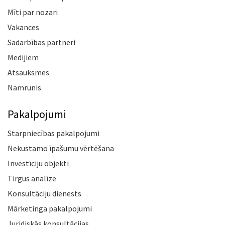
Mīti par nozari
Vakances
Sadarbības partneri
Medijiem
Atsauksmes
Namrunis
Pakalpojumi
Starpniecības pakalpojumi
Nekustamo īpašumu vērtēšana
Investīciju objekti
Tirgus analīze
Konsultāciju dienests
Mārketinga pakalpojumi
Juridiskās konsultācijas