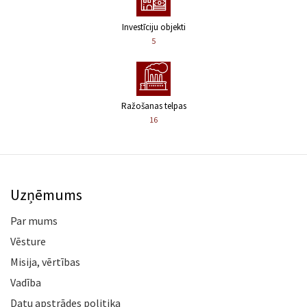
Investīciju objekti
5
Ražošanas telpas
16
Uzņēmums
Par mums
Vēsture
Misija, vērtības
Vadība
Datu apstrādes politika