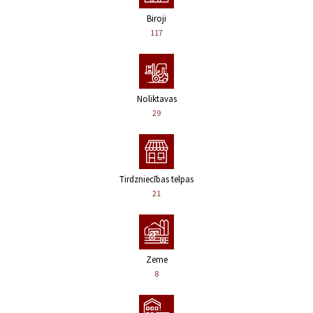
Biroji
117
Noliktavas
29
Tirdzniecības telpas
21
Zeme
8