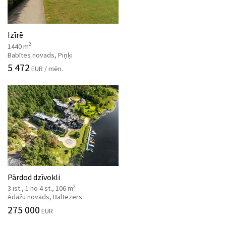
Izīrē
2
1440 m
Babītes novads, Piņķi
5 472
EUR / mēn.
Pārdod dzīvokli
2
3 ist., 1 no 4 st., 106 m
Ādažu novads, Baltezers
275 000
EUR