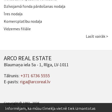
Dzīvojamā fonda pārdošanas nodaļa
Īres nodaļa
Komercplatību nodaļa
Vidzemes filiāle
Lasīt vairāk >
ARCO REAL ESTATE
Blaumaņa iela 5a - 1, Rīga, LV-1011
Tālrunis:
+371 6736 5555
E-pasts:
riga@arcoreal.lv
Copyright © 1992 - 2026
Jebkuras informācijas un satura pārpublicēšana ir jāsaskaņo.
Informējam, ka mūsu tīmekļa vietnē tiek izmantotas