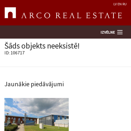
LV
EN
RU
IZVĒLNE
Šāds objekts neeksistē!
ID: 106717
Meklēt īpašumu
Novērtēt īpašumu
Jaunākie piedāvājumi
Uzņēmums
Pakalpojumi
Kontakti