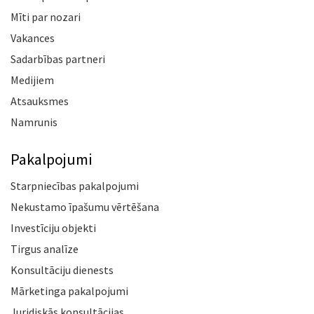
Mīti par nozari
Vakances
Sadarbības partneri
Medijiem
Atsauksmes
Namrunis
Pakalpojumi
Starpniecības pakalpojumi
Nekustamo īpašumu vērtēšana
Investīciju objekti
Tirgus analīze
Konsultāciju dienests
Mārketinga pakalpojumi
Juridiskās konsultācijas