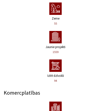
Zeme
55
Jaunie projekti
1559
Izīrē dzīvokli
94
Komercplatības