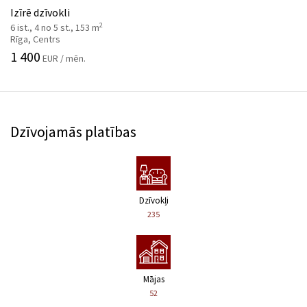
Izīrē dzīvokli
2
6 ist., 4 no 5 st., 153 m
Rīga, Centrs
1 400
EUR / mēn.
Dzīvojamās platības
Dzīvokļi
235
Mājas
52