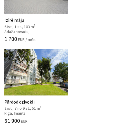
Izīrē māju
2
6 ist., 1 st., 103 m
Ādažu novads,
1 700
EUR / mēn.
Pārdod dzīvokli
2
2 ist., 7 no 9 st., 51 m
Rīga, Imanta
61 900
EUR