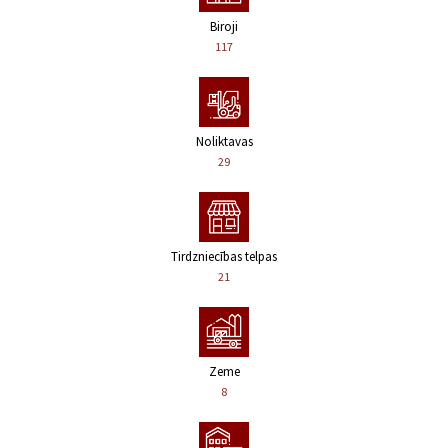
Biroji
117
Noliktavas
29
Tirdzniecības telpas
21
Zeme
8