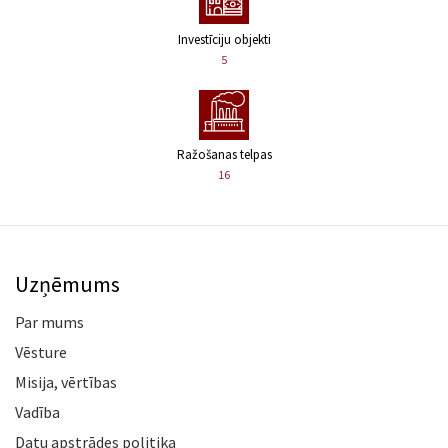
Investīciju objekti
5
Ražošanas telpas
16
Uzņēmums
Par mums
Vēsture
Misija, vērtības
Vadība
Datu apstrādes politika