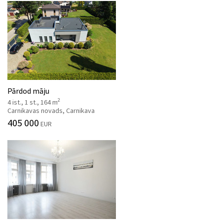
Pārdod māju
2
4 ist., 1 st., 164 m
Carnikavas novads, Carnikava
405 000
EUR