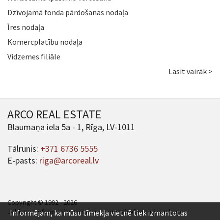
Dzīvojamā fonda pārdošanas nodaļa
Īres nodaļa
Komercplatību nodaļa
Vidzemes filiāle
Lasīt vairāk >
ARCO REAL ESTATE
Blaumaņa iela 5a - 1, Rīga, LV-1011
Tālrunis:
+371 6736 5555
E-pasts:
riga@arcoreal.lv
Copyright © 1992 - 2026
Jebkuras informācijas un satura pārpublicēšana ir jāsaskaņo.
Informējam, ka mūsu tīmekļa vietnē tiek izmantotas