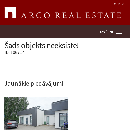
LV
EN
RU
IZVĒLNE
Šāds objekts neeksistē!
ID: 106714
Meklēt īpašumu
Novērtēt īpašumu
Jaunākie piedāvājumi
Uzņēmums
Pakalpojumi
Kontakti