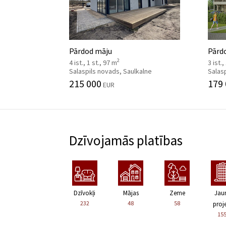
Pārdod māju
Pārdo
2
4 ist., 1 st., 97 m
3 ist.,
Salaspils novads, Saulkalne
Salasp
215 000
179
EUR
Dzīvojamās platības
Dzīvokļi
Mājas
Zeme
Jau
232
48
58
proje
15