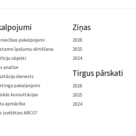
kalpojumi
Ziņas
pniecības pakalpojumi
2026
stamo īpašumu vērtēšana
2025
tīciju objekti
2024
s analīze
Tirgus pārskati
ltāciju dienests
etinga pakalpojumi
2026
iskās konsultācijas
2025
tu apmācība
2024
c izvēlēties ARCO?