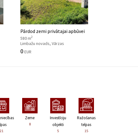
Pārdod zemi privātajai apbūvei
2
580 m
Limbažu novads, Vārzas
0
EUR
zniecības
Zeme
Investīciju
Ražošanas
8
lpas
objekti
telpas
21
5
15