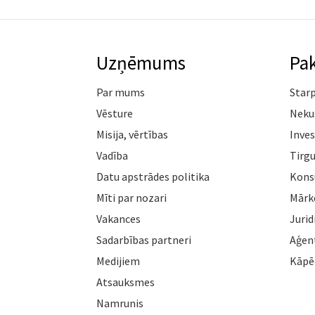
Uzņēmums
Pa
Par mums
Star
Vēsture
Neku
Misija, vērtības
Inves
Vadība
Tirgu
Datu apstrādes politika
Konsu
Mīti par nozari
Mārk
Vakances
Jurid
Sadarbības partneri
Aģen
Medijiem
Kāpē
Atsauksmes
Namrunis