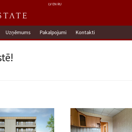
LV
EN
RU
Uzņēmums
Pakalpojumi
Kontakti
tē!