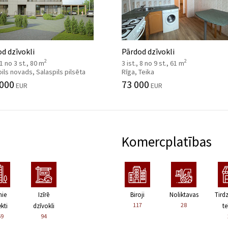
d dzīvokli
Pārdod dzīvokli
2
2
 1 no 3 st., 80 m
3 ist., 8 no 9 st., 61 m
ils novads, Salaspils pilsēta
Rīga, Teika
 000
73 000
EUR
EUR
Komercplatības
nie
Izīrē
Biroji
Noliktavas
Tird
117
28
kti
dzīvokli
te
59
94