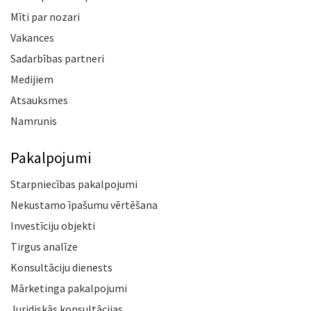
Mīti par nozari
Vakances
Sadarbības partneri
Medijiem
Atsauksmes
Namrunis
Pakalpojumi
Starpniecības pakalpojumi
Nekustamo īpašumu vērtēšana
Investīciju objekti
Tirgus analīze
Konsultāciju dienests
Mārketinga pakalpojumi
Juridiskās konsultācijas