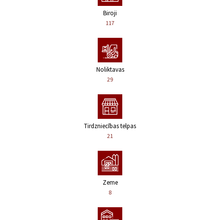
Biroji
117
Noliktavas
29
Tirdzniecības telpas
21
Zeme
8