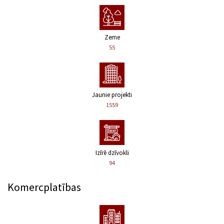
Zeme
55
Jaunie projekti
1559
Izīrē dzīvokli
94
Komercplatības