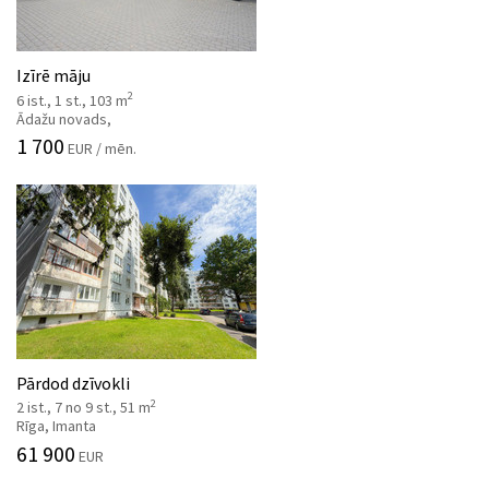
Izīrē māju
2
6 ist., 1 st., 103 m
Ādažu novads,
1 700
EUR / mēn.
Pārdod dzīvokli
2
2 ist., 7 no 9 st., 51 m
Rīga, Imanta
61 900
EUR