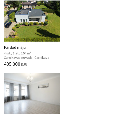
Pārdod māju
2
4 ist., 1 st., 164 m
Carnikavas novads, Carnikava
405 000
EUR