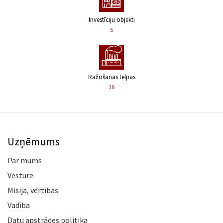
Investīciju objekti
5
Ražošanas telpas
16
Uzņēmums
Par mums
Vēsture
Misija, vērtības
Vadība
Datu apstrādes politika