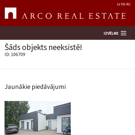
LV
EN
RU
IZVĒLNE
Šāds objekts neeksistē!
ID: 106709
Meklēt īpašumu
Novērtēt īpašumu
Jaunākie piedāvājumi
Uzņēmums
Pakalpojumi
Kontakti