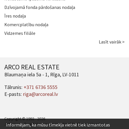
Dzīvojamā fonda pārdošanas nodaļa
Īres nodaļa
Komercplatību nodaļa
Vidzemes filiāle
Lasīt vairāk >
ARCO REAL ESTATE
Blaumaņa iela 5a - 1, Rīga, LV-1011
Tālrunis:
+371 6736 5555
E-pasts:
riga@arcoreal.lv
Copyright © 1992 - 2026
Jebkuras informācijas un satura pārpublicēšana ir jāsaskaņo.
Informējam, ka mūsu tīmekļa vietnē tiek izmantotas