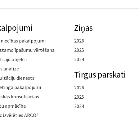
kalpojumi
Ziņas
pniecības pakalpojumi
2026
stamo īpašumu vērtēšana
2025
tīciju objekti
2024
s analīze
Tirgus pārskati
ltāciju dienests
etinga pakalpojumi
2026
iskās konsultācijas
2025
tu apmācība
2024
c izvēlēties ARCO?