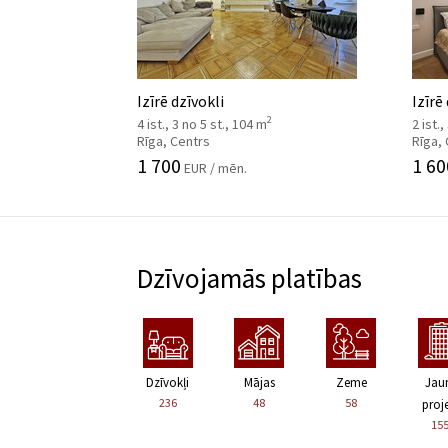
Izīrē dzīvokli
Izīrē
2
4 ist., 3 no 5 st., 104 m
2 ist.,
Rīga, Centrs
Rīga,
1 700
1 60
EUR / mēn.
Dzīvojamās platības
Dzīvokļi
Mājas
Zeme
Jau
236
48
58
proje
15