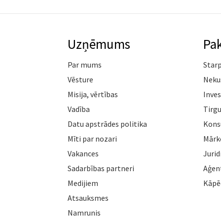
Uzņēmums
Pa
Par mums
Star
Vēsture
Neku
Misija, vērtības
Inves
Vadība
Tirgu
Datu apstrādes politika
Konsu
Mīti par nozari
Mārk
Vakances
Jurid
Sadarbības partneri
Aģen
Medijiem
Kāpē
Atsauksmes
Namrunis