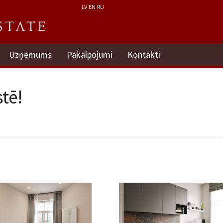
LV
EN
RU
Uzņēmums
Pakalpojumi
Kontakti
tē!