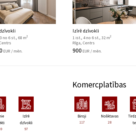
 dzīvokli
Izīrē dzīvokli
2
2
 3 no 6 st., 68 m
1 ist., 4 no 6 st., 32 m
 Centrs
Rīga, Centrs
0
900
EUR / mēn.
EUR / mēn.
Komercplatības
nie
Izīrē
Biroji
Noliktavas
Tird
117
28
kti
dzīvokli
te
59
97