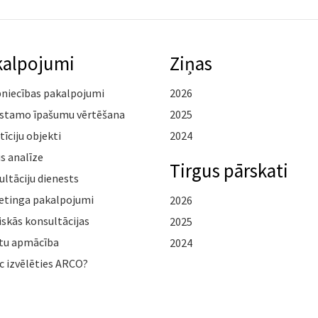
kalpojumi
Ziņas
pniecības pakalpojumi
2026
stamo īpašumu vērtēšana
2025
tīciju objekti
2024
s analīze
Tirgus pārskati
ltāciju dienests
etinga pakalpojumi
2026
iskās konsultācijas
2025
tu apmācība
2024
c izvēlēties ARCO?