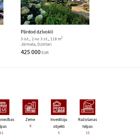
Pārdod dzīvokli
2
3 ist., 2 no 3 st., 118 m
Jūrmala, Dzintari
425 000
EUR
zniecības
Zeme
Investīciju
Ražošanas
8
lpas
objekti
telpas
21
5
15