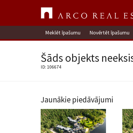
Meklēt īpašumu
Novērtēt īpašumu
Šāds objekts neeksis
ID: 106674
Jaunākie piedāvājumi