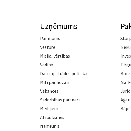
Uzņēmums
Pa
Par mums
Star
Vēsture
Neku
Misija, vērtības
Inves
Vadība
Tirgu
Datu apstrādes politika
Konsu
Mīti par nozari
Mārk
Vakances
Jurid
Sadarbības partneri
Aģen
Medijiem
Kāpē
Atsauksmes
Namrunis