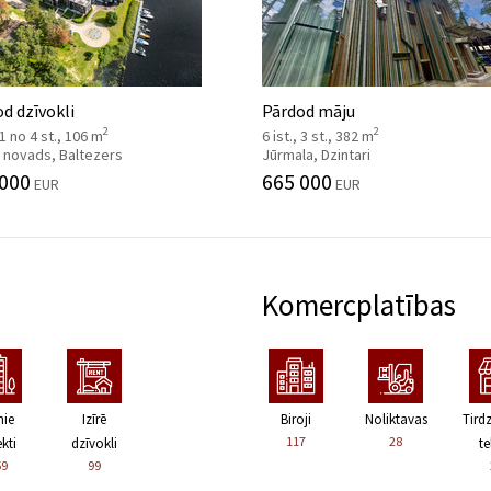
d dzīvokli
Pārdod māju
2
2
, 1 no 4 st., 106 m
6 ist., 3 st., 382 m
 novads, Baltezers
Jūrmala, Dzintari
 000
665 000
EUR
EUR
Komercplatības
nie
Izīrē
Biroji
Noliktavas
Tird
117
28
kti
dzīvokli
te
59
99