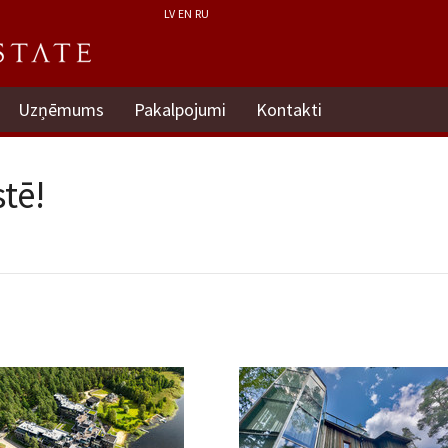
LV
EN
RU
Uzņēmums
Pakalpojumi
Kontakti
tē!