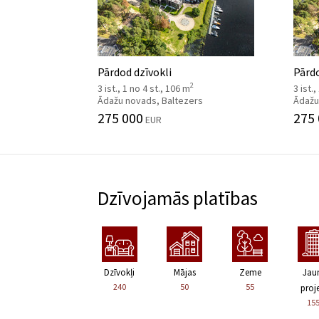
Pārdod dzīvokli
Pārdo
2
3 ist., 1 no 4 st., 106 m
3 ist.
Ādažu novads, Baltezers
Ādažu
275 000
275
EUR
Dzīvojamās platības
Dzīvokļi
Mājas
Zeme
Jau
240
50
55
proje
15