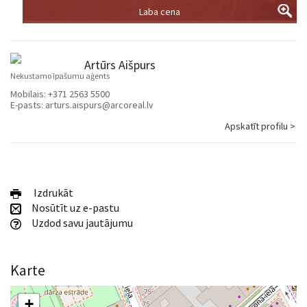
Laba cena
Artūrs Aišpurs
Nekustamo īpašumu aģents
Mobilais:
+371 2563 5500
E-pasts:
arturs.aispurs@arcoreal.lv
Apskatīt profilu >
Izdrukāt
Nosūtīt uz e-pastu
Uzdod savu jautājumu
Karte
+