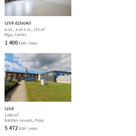
Izīrē dzīvokli
2
6 ist., 4 no 5 st., 153 m
Rīga, Centrs
1 400
EUR / mēn.
Izīrē
2
1440 m
Babītes novads, Piņķi
5 472
EUR / mēn.