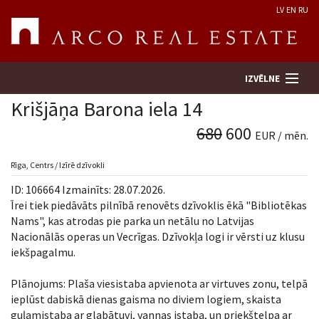
LV
EN
RU
IZVĒLNE
Krišjāņa Barona iela 14
680
600
EUR / mēn.
Meklēt īpašumu
Rīga, Centrs / Izīrē dzīvokli
Novērtēt īpašumu
ID: 106664 Izmainīts: 28.07.2026.
Īrei tiek piedāvāts pilnībā renovēts dzīvoklis ēkā "Bibliotēkas
Uzņēmums
Nams", kas atrodas pie parka un netālu no Latvijas
Nacionālās operas un Vecrīgas. Dzīvokļa logi ir vērsti uz klusu
iekšpagalmu.
Pakalpojumi
Plānojums: Plaša viesistaba apvienota ar virtuves zonu, telpā
Kontakti
ieplūst dabiskā dienas gaisma no diviem logiem, skaista
guļamistaba ar glabātuvi, vannas istaba, un priekštelpa ar