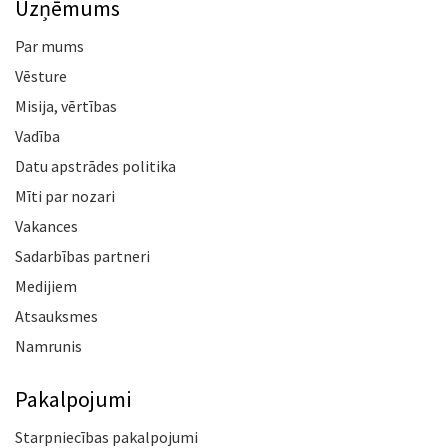
Uzņēmums
Par mums
Vēsture
Misija, vērtības
Vadība
Datu apstrādes politika
Mīti par nozari
Vakances
Sadarbības partneri
Medijiem
Atsauksmes
Namrunis
Pakalpojumi
Starpniecības pakalpojumi