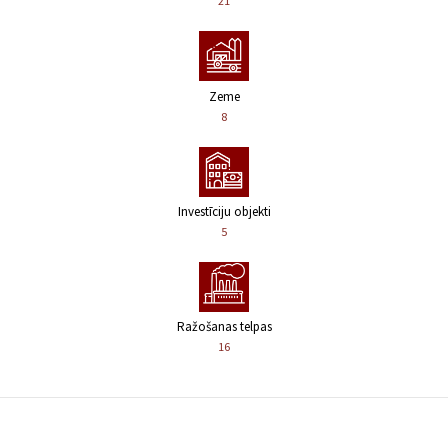
21
Zeme
8
Investīciju objekti
5
Ražošanas telpas
16