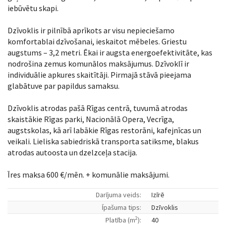
iebūvētu skapi.
Dzīvoklis ir pilnībā aprīkots ar visu nepieciešamo
komfortablai dzīvošanai, ieskaitot mēbeles. Griestu
augstums – 3,2 metri. Ēkai ir augsta energoefektivitāte, kas
nodrošina zemus komunālos maksājumus. Dzīvoklī ir
individuālie apkures skaitītāji. Pirmajā stāvā pieejama
glabātuve par papildus samaksu.
Dzīvoklis atrodas pašā Rīgas centrā, tuvumā atrodas
skaistākie Rīgas parki, Nacionālā Opera, Vecrīga,
augstskolas, kā arī labākie Rīgas restorāni, kafejnīcas un
veikali. Lieliska sabiedriskā transporta satiksme, blakus
atrodas autoosta un dzelzceļa stacija.
Īres maksa 600 €/mēn. + komunālie maksājumi.
Darījuma veids:
Izīrē
Īpašuma tips:
Dzīvoklis
2
Platība (m
):
40