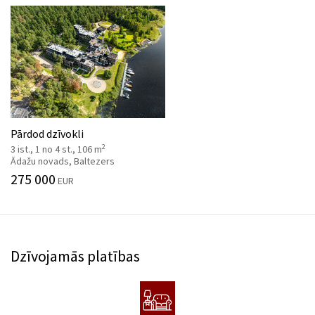
Pārdod dzīvokli
2
3 ist., 1 no 4 st., 106 m
Ādažu novads, Baltezers
275 000
EUR
Dzīvojamās platības