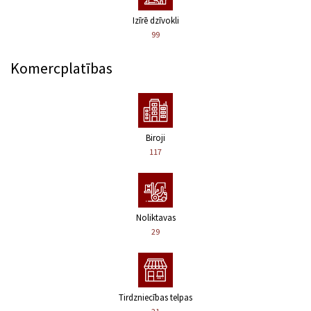
Izīrē dzīvokli
99
Komercplatības
Biroji
117
Noliktavas
29
Tirdzniecības telpas