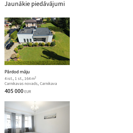
Jaunākie piedāvājumi
Pārdod māju
2
4 ist., 1 st., 164 m
Carnikavas novads, Carnikava
405 000
EUR