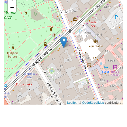
−
Leaflet
| ©
OpenStreetMap
contributors