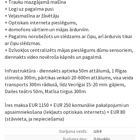
+ Trauku mazgājamā mašīna
+ Logi uz pagalma pusi.
+ Veļasmašīna ar žāvētāju
+ Optiskais interneta pieslēgums,
+ domofons vārtiem un mājas ārdurvīm.
+ Pagalms norobežots un slēdzams ar čipu, arī ārdurvis tikai
ar čipu slēdzmas.
+ Dzīvokļos centralizēts mājas pieslēgums dūmu sensoriem,
diennakts video novēroša kāpnēs un pagalmā.
Infrastruktūra - diennakts aptieka 50m attālumā, 1 Rīgas
slimnīca 300m, pārtikas veikali 20-600m attālums, visa veida
transports 300m rādiusā, līdz Vecrīgai 15-20 min. gājiens,
Dailes teātrs 50m, Matīsa tirgus 300m.
Īres maksa EUR 1150 + EUR 250 komunālie pakalpojumi un
apsaimniekošana (Iekļauts optiskais internets) + EUR 80
(stāvvieta, ja nepieciešama)
Darījuma veids:
Izīrē
Īpašuma tips:
Dzīvoklis