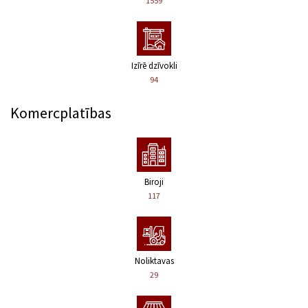
1559
Izīrē dzīvokli
94
Komercplatības
Biroji
117
Noliktavas
29