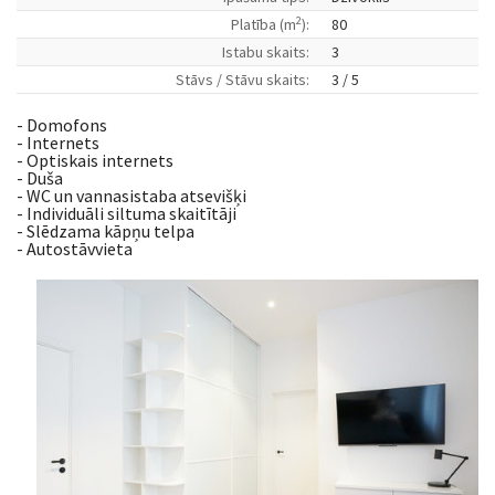
2
Platība (m
):
80
Istabu skaits:
3
Stāvs / Stāvu skaits:
3 / 5
- Domofons
- Internets
- Optiskais internets
- Duša
- WC un vannasistaba atsevišķi
- Individuāli siltuma skaitītāji
- Slēdzama kāpņu telpa
- Autostāvvieta