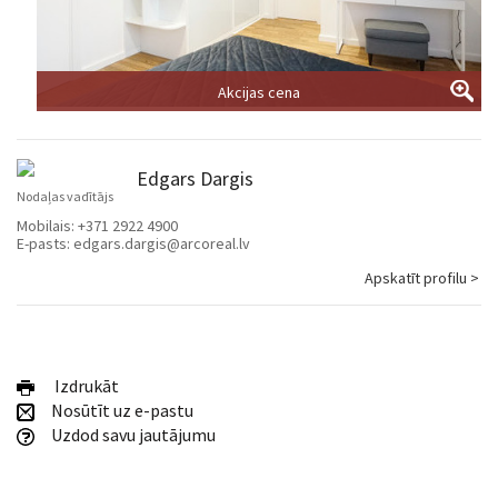
Akcijas cena
Edgars Dargis
Nodaļas vadītājs
Mobilais:
+371 2922 4900
E-pasts:
edgars.dargis@arcoreal.lv
Apskatīt profilu >
Izdrukāt
Nosūtīt uz e-pastu
Uzdod savu jautājumu