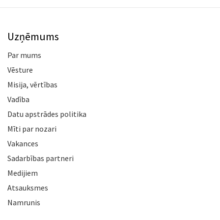
Uzņēmums
Par mums
Vēsture
Misija, vērtības
Vadība
Datu apstrādes politika
Mīti par nozari
Vakances
Sadarbības partneri
Medijiem
Atsauksmes
Namrunis