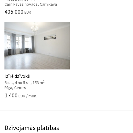
Carnikavas novads, Carnikava
405 000
EUR
Izīrē dzīvokli
2
6 ist., 4 no 5 st., 153 m
Rīga, Centrs
1 400
EUR / mēn.
Dzīvojamās platības