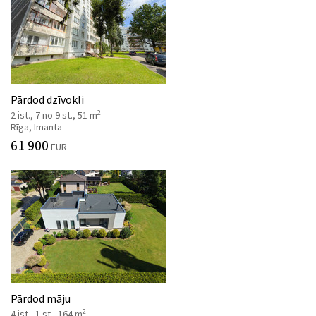
Pārdod dzīvokli
2
2 ist., 7 no 9 st., 51 m
Rīga, Imanta
61 900
EUR
Pārdod māju
2
4 ist., 1 st., 164 m