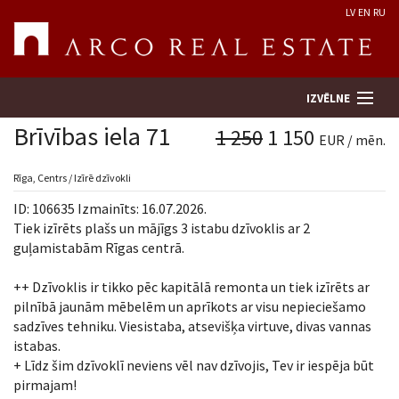
LV
EN
RU
IZVĒLNE
Brīvības iela 71
1 250
1 150
EUR / mēn.
Meklēt īpašumu
Rīga, Centrs / Izīrē dzīvokli
ID: 106635 Izmainīts: 16.07.2026.
Novērtēt īpašumu
Tiek izīrēts plašs un mājīgs 3 istabu dzīvoklis ar 2
guļamistabām Rīgas centrā.
Uzņēmums
++ Dzīvoklis ir tikko pēc kapitālā remonta un tiek izīrēts ar
pilnībā jaunām mēbelēm un aprīkots ar visu nepieciešamo
Pakalpojumi
sadzīves tehniku. Viesistaba, atsevišķa virtuve, divas vannas
istabas.
Kontakti
+ Līdz šim dzīvoklī neviens vēl nav dzīvojis, Tev ir iespēja būt
pirmajam!