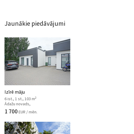
Jaunākie piedāvājumi
Izīrē māju
2
6 ist., 1 st., 103 m
Ādažu novads,
1 700
EUR / mēn.