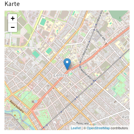
Karte
+
−
Leaflet
| ©
OpenStreetMap
contributors