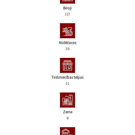
Biroji
117
Noliktavas
29
Tirdzniecības telpas
21
Zeme
8