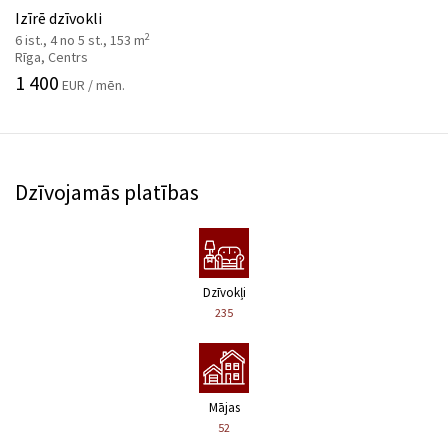
Izīrē dzīvokli
2
6 ist., 4 no 5 st., 153 m
Rīga, Centrs
1 400
EUR / mēn.
Dzīvojamās platības
Dzīvokļi
235
Mājas
52