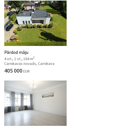
Pārdod māju
2
4 ist., 1 st., 164 m
Carnikavas novads, Carnikava
405 000
EUR