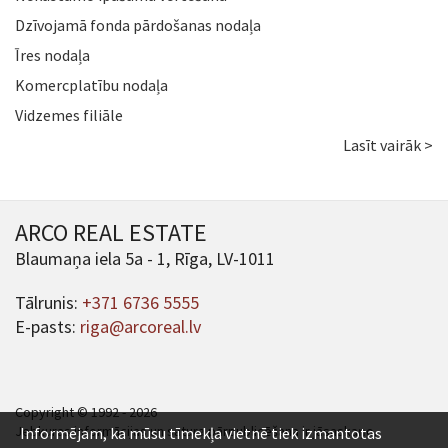
Dzīvojamā fonda pārdošanas nodaļa
Īres nodaļa
Komercplatību nodaļa
Vidzemes filiāle
Lasīt vairāk >
ARCO REAL ESTATE
Blaumaņa iela 5a - 1, Rīga, LV-1011
Tālrunis:
+371 6736 5555
E-pasts:
riga@arcoreal.lv
Copyright © 1992 - 2026
Jebkuras informācijas un satura pārpublicēšana ir jāsaskaņo.
Informējam, ka mūsu tīmekļa vietnē tiek izmantotas