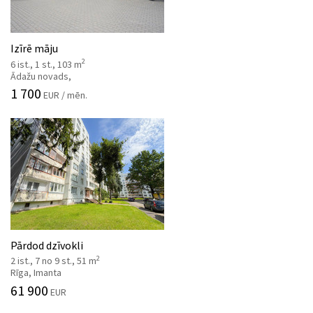
Izīrē māju
2
6 ist., 1 st., 103 m
Ādažu novads,
1 700
EUR / mēn.
Pārdod dzīvokli
2
2 ist., 7 no 9 st., 51 m
Rīga, Imanta
61 900
EUR