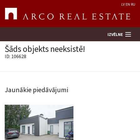
LV
EN
RU
IZVĒLNE
Šāds objekts neeksistē!
ID: 106628
Meklēt īpašumu
Novērtēt īpašumu
Jaunākie piedāvājumi
Uzņēmums
Pakalpojumi
Kontakti