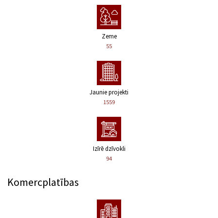
Zeme
55
Jaunie projekti
1559
Izīrē dzīvokli
94
Komercplatības