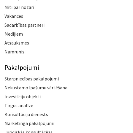
Mīti par nozari
Vakances
Sadarbības partneri
Medijiem
Atsauksmes
Namrunis
Pakalpojumi
Starpniecības pakalpojumi
Nekustamo īpašumu vērtēšana
Investīciju objekti
Tirgus analīze
Konsultāciju dienests
Mārketinga pakalpojumi
Juridiskās konsultācijas