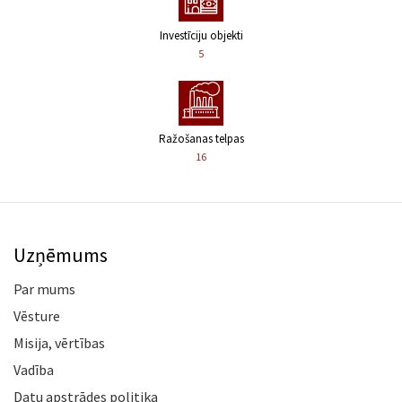
Investīciju objekti
5
Ražošanas telpas
16
Uzņēmums
Par mums
Vēsture
Misija, vērtības
Vadība
Datu apstrādes politika