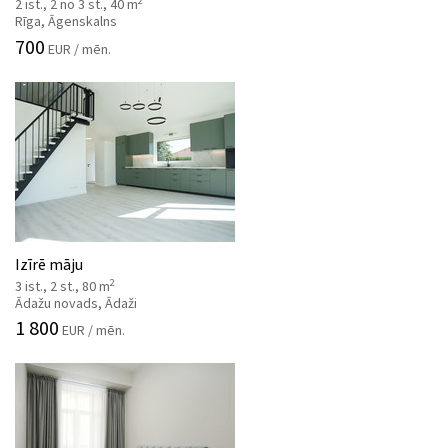
2
2 ist., 2 no 3 st., 40 m
Rīga, Āgenskalns
700
EUR / mēn.
Izīrē māju
2
3 ist., 2 st., 80 m
Ādažu novads, Ādaži
1 800
EUR / mēn.