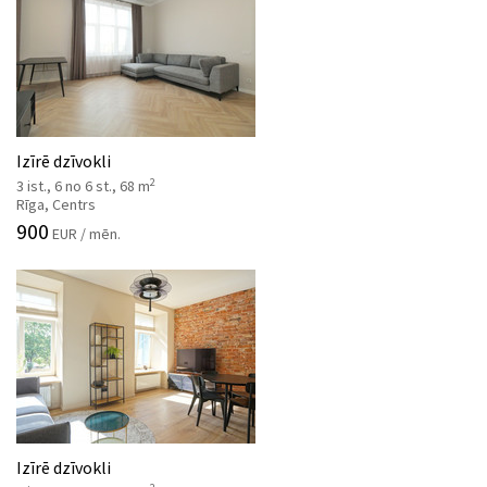
Izīrē dzīvokli
2
3 ist., 6 no 6 st., 68 m
Rīga, Centrs
900
EUR / mēn.
Izīrē dzīvokli