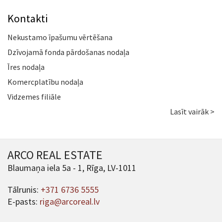
Kontakti
Nekustamo īpašumu vērtēšana
Dzīvojamā fonda pārdošanas nodaļa
Īres nodaļa
Komercplatību nodaļa
Vidzemes filiāle
Lasīt vairāk >
ARCO REAL ESTATE
Blaumaņa iela 5a - 1, Rīga, LV-1011
Tālrunis:
+371 6736 5555
E-pasts:
riga@arcoreal.lv