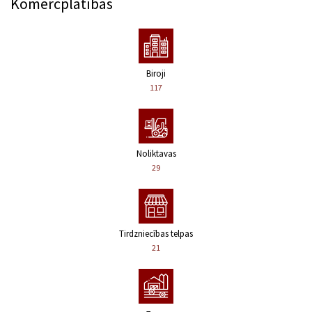
Komercplatības
Biroji
117
Noliktavas
29
Tirdzniecības telpas
21