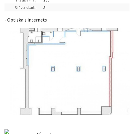
Platība (m
):
133
Stāvu skaits:
5
- Optiskais internets