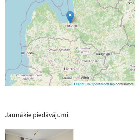
Leaflet
| ©
OpenStreetMap
contributors
Jaunākie piedāvājumi