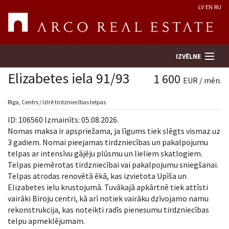
LV
EN
RU
IZVĒLNE
Elizabetes iela 91/93
1 600
EUR / mēn.
Meklēt īpašumu
Rīga, Centrs / Izīrē tirdzniecības telpas
ID: 106560 Izmainīts: 05.08.2026.
Novērtēt īpašumu
Nomas maksa ir apspriežama, ja līgums tiek slēgts vismaz uz
3 gadiem. Nomai pieejamas tirdzniecības un pakalpojumu
telpas ar intensīvu gājēju plūsmu un lieliem skatlogiem.
Uzņēmums
Telpas piemērotas tirdzniecībai vai pakalpojumu sniegšanai.
Telpas atrodas renovētā ēkā, kas izvietota Upīša un
Pakalpojumi
Elizabetes ielu krustojumā. Tuvākajā apkārtnē tiek attīsti
vairāki Biroju centri, kā arī notiek vairāku dzīvojamo namu
Kontakti
rekonstrukcija, kas noteikti radīs pienesumu tirdzniecības
telpu apmeklējumam.