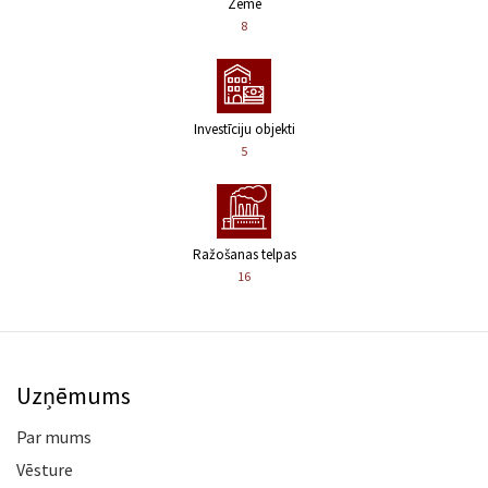
Zeme
8
Investīciju objekti
5
Ražošanas telpas
16
Uzņēmums
Par mums
Vēsture