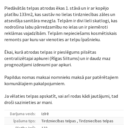
Piedāvātās telpas atrodas ēkas 1. stāvā un ir ar kopējo
platību 133m2, kas sastāv no lielas tirdzniecības zāles un
atsevišķa sanitāra mezgla. Telpām ir divi lieli skatlogi, kas
nodrošina labu pārredzamību no ielas un ir piemēroti
reklāmas vajadzībām. Telpām nepieciešams kosmētiskais
remonts par kuru var vienoties ar telpu īpašnieku.
Ēkai, kurā atrodas telpas ir pieslēgums pilsētas
centralizētajai apkurei (Rīgas Siltums) un ir daudz maz
prognozējami izdevumi par apkuri.
Papildus nomas maksai nomnieks maksā par patērētajiem
komunālajiem pakalpojumiem.
Ja vēlaties telpas apskatīt, vai arī rodas kādi jautājumi, tad
droši sazinieties ar mani.
Darījuma veids:
Izīrē
Īpašuma tips:
Tirdzniecības telpas , Tirdzniecības telpas
2