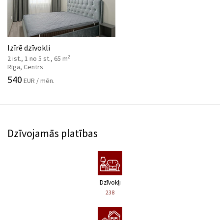
Izīrē dzīvokli
2
2 ist., 1 no 5 st., 65 m
Rīga, Centrs
540
EUR / mēn.
Dzīvojamās platības
Dzīvokļi
238