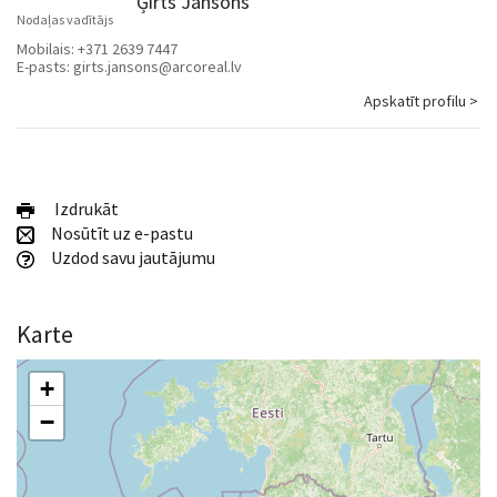
Ģirts Jansons
Nodaļas vadītājs
Mobilais:
+371 2639 7447
E-pasts:
girts.jansons@arcoreal.lv
Apskatīt profilu >
Izdrukāt
Nosūtīt uz e-pastu
Uzdod savu jautājumu
Karte
+
−