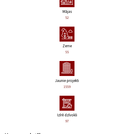
Mājas
52
Zeme
55
Jaunie projekti
1559
Izīrē dzīvokli
97