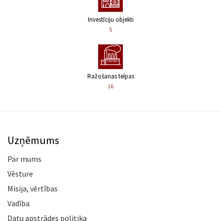
Investīciju objekti
5
Ražošanas telpas
16
Uzņēmums
Par mums
Vēsture
Misija, vērtības
Vadība
Datu apstrādes politika