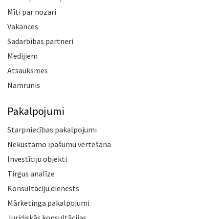
Mīti par nozari
Vakances
Sadarbības partneri
Medijiem
Atsauksmes
Namrunis
Pakalpojumi
Starpniecības pakalpojumi
Nekustamo īpašumu vērtēšana
Investīciju objekti
Tirgus analīze
Konsultāciju dienests
Mārketinga pakalpojumi
Juridiskās konsultācijas