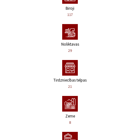
Biroji
117
Noliktavas
29
Tirdzniecības telpas
21
Zeme
8