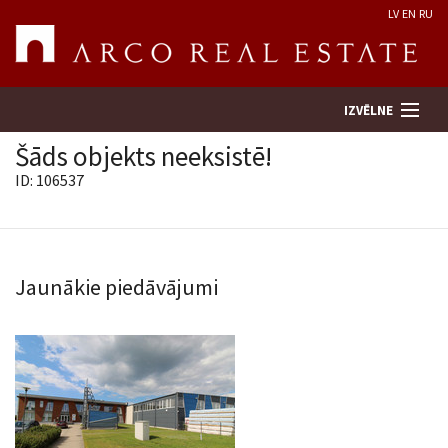
LV
EN
RU
IZVĒLNE
Šāds objekts neeksistē!
ID: 106537
Meklēt īpašumu
Novērtēt īpašumu
Jaunākie piedāvājumi
Uzņēmums
Pakalpojumi
Kontakti