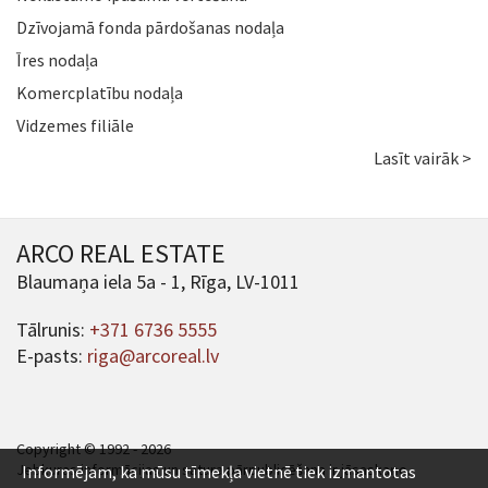
Dzīvojamā fonda pārdošanas nodaļa
Īres nodaļa
Komercplatību nodaļa
Vidzemes filiāle
Lasīt vairāk >
ARCO REAL ESTATE
Blaumaņa iela 5a - 1, Rīga, LV-1011
Tālrunis:
+371 6736 5555
E-pasts:
riga@arcoreal.lv
Copyright © 1992 - 2026
Jebkuras informācijas un satura pārpublicēšana ir jāsaskaņo.
Informējam, ka mūsu tīmekļa vietnē tiek izmantotas