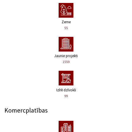
Zeme
55
Jaunie projekti
1559
Izīrē dzīvokli
99
Komercplatības