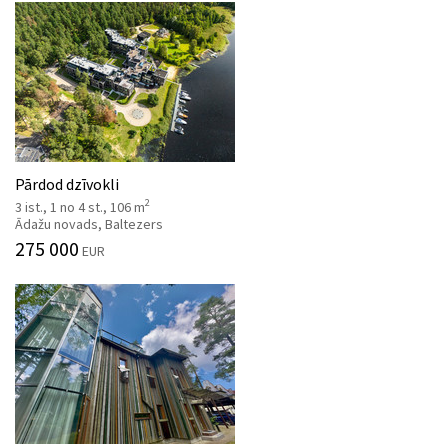
Pārdod dzīvokli
2
3 ist., 1 no 4 st., 106 m
Ādažu novads, Baltezers
275 000
EUR