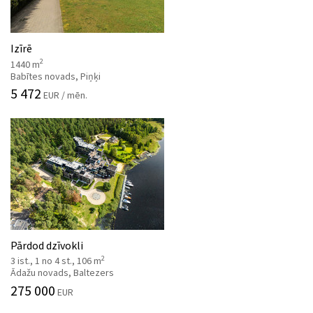
Izīrē
2
1440 m
Babītes novads, Piņķi
5 472
EUR / mēn.
Pārdod dzīvokli
2
3 ist., 1 no 4 st., 106 m
Ādažu novads, Baltezers
275 000
EUR