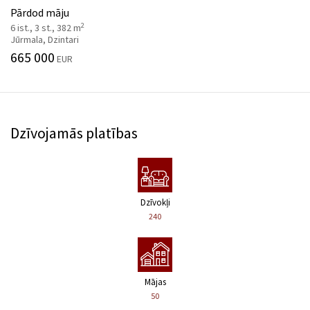
Pārdod māju
2
6 ist., 3 st., 382 m
Jūrmala, Dzintari
665 000
EUR
Dzīvojamās platības
Dzīvokļi
240
Mājas
50