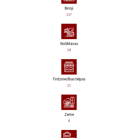
Biroji
117
Noliktavas
28
Tirdzniecības telpas
21
Zeme
8