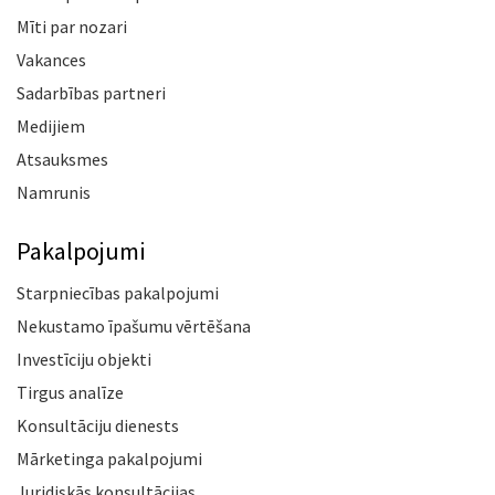
Mīti par nozari
Vakances
Sadarbības partneri
Medijiem
Atsauksmes
Namrunis
Pakalpojumi
Starpniecības pakalpojumi
Nekustamo īpašumu vērtēšana
Investīciju objekti
Tirgus analīze
Konsultāciju dienests
Mārketinga pakalpojumi
Juridiskās konsultācijas