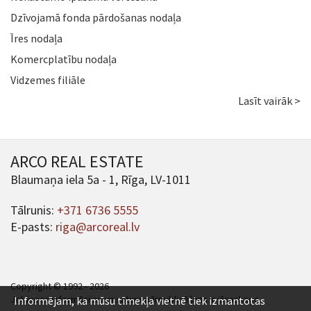
Dzīvojamā fonda pārdošanas nodaļa
Īres nodaļa
Komercplatību nodaļa
Vidzemes filiāle
Lasīt vairāk >
ARCO REAL ESTATE
Blaumaņa iela 5a - 1, Rīga, LV-1011
Tālrunis:
+371 6736 5555
E-pasts:
riga@arcoreal.lv
Copyright © 1992 - 2026
Jebkuras informācijas un satura pārpublicēšana ir jāsaskaņo.
Informējam, ka mūsu tīmekļa vietnē tiek izmantotas