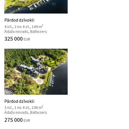
Pārdod dzīvokli
2
4 ist., 2 no 4 st., 144 m
Ādažu novads, Baltezers
325 000
EUR
Pārdod dzīvokli
2
3 ist., 1 no 4 st., 106 m
Ādažu novads, Baltezers
275 000
EUR