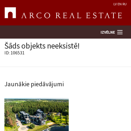
LV
EN
RU
IZVĒLNE
Šāds objekts neeksistē!
ID: 106531
Meklēt īpašumu
Novērtēt īpašumu
Jaunākie piedāvājumi
Uzņēmums
Pakalpojumi
Kontakti