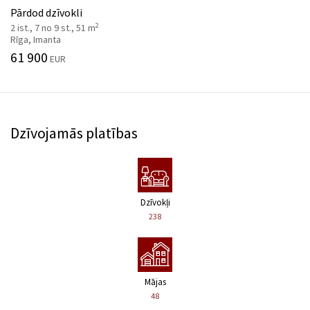
Pārdod dzīvokli
2
2 ist., 7 no 9 st., 51 m
Rīga, Imanta
61 900
EUR
Dzīvojamās platības
Dzīvokļi
238
Mājas
48