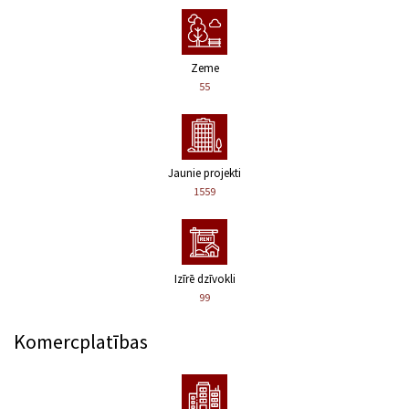
Zeme
55
Jaunie projekti
1559
Izīrē dzīvokli
99
Komercplatības