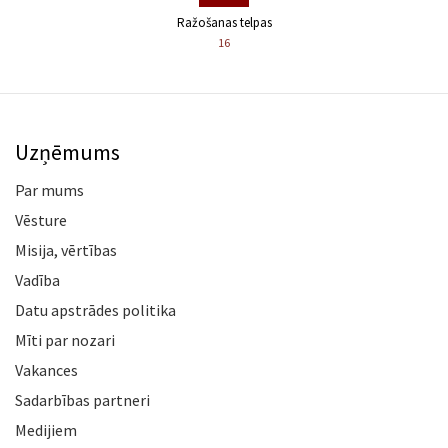
Ražošanas telpas
16
Uzņēmums
Par mums
Vēsture
Misija, vērtības
Vadība
Datu apstrādes politika
Mīti par nozari
Vakances
Sadarbības partneri
Medijiem