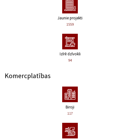
Jaunie projekti
1559
Izīrē dzīvokli
94
Komercplatības
Biroji
117