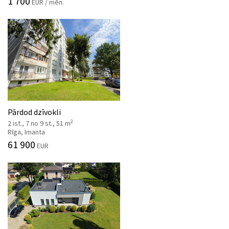
1 700
EUR / mēn.
Pārdod dzīvokli
2
2 ist., 7 no 9 st., 51 m
Rīga, Imanta
61 900
EUR