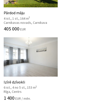
Pārdod māju
2
4 ist., 1 st., 164 m
Carnikavas novads, Carnikava
405 000
EUR
Izīrē dzīvokli
2
6 ist., 4 no 5 st., 153 m
Rīga, Centrs
1 400
EUR / mēn.