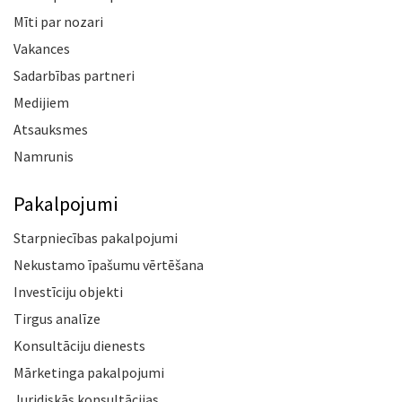
Mīti par nozari
Vakances
Sadarbības partneri
Medijiem
Atsauksmes
Namrunis
Pakalpojumi
Starpniecības pakalpojumi
Nekustamo īpašumu vērtēšana
Investīciju objekti
Tirgus analīze
Konsultāciju dienests
Mārketinga pakalpojumi
Juridiskās konsultācijas