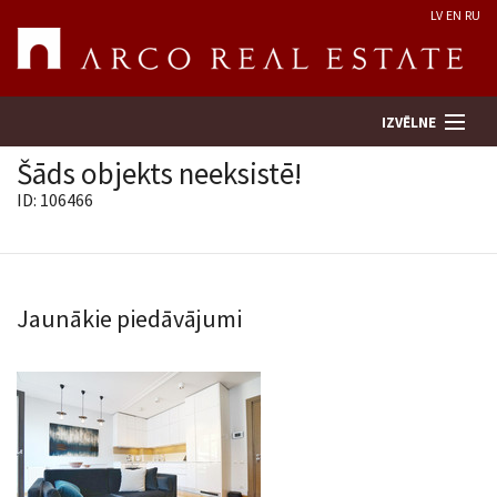
LV
EN
RU
IZVĒLNE
Šāds objekts neeksistē!
ID: 106466
Meklēt īpašumu
Novērtēt īpašumu
Jaunākie piedāvājumi
Uzņēmums
Pakalpojumi
Kontakti