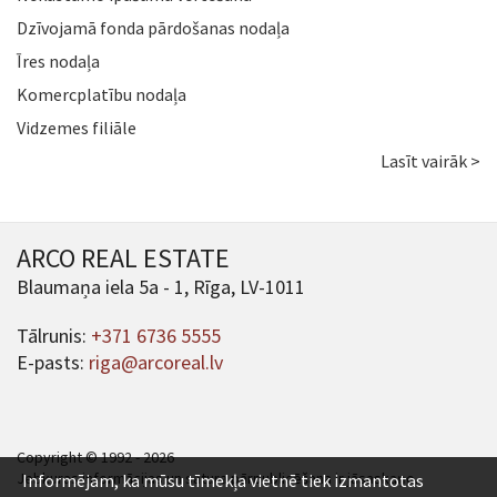
Dzīvojamā fonda pārdošanas nodaļa
Īres nodaļa
Komercplatību nodaļa
Vidzemes filiāle
Lasīt vairāk >
ARCO REAL ESTATE
Blaumaņa iela 5a - 1, Rīga, LV-1011
Tālrunis:
+371 6736 5555
E-pasts:
riga@arcoreal.lv
Copyright © 1992 - 2026
Jebkuras informācijas un satura pārpublicēšana ir jāsaskaņo.
Informējam, ka mūsu tīmekļa vietnē tiek izmantotas