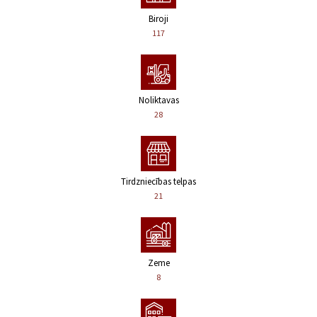
Biroji
117
Noliktavas
28
Tirdzniecības telpas
21
Zeme
8