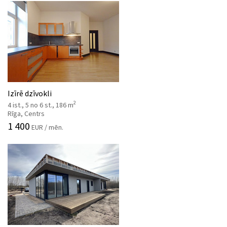
Izīrē dzīvokli
2
4 ist., 5 no 6 st., 186 m
Rīga, Centrs
1 400
EUR / mēn.