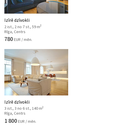
Izīrē dzīvokli
2
2 ist., 2 no 7 st., 59 m
Rīga, Centrs
780
EUR / mēn.
Izīrē dzīvokli
2
3 ist., 3 no 6 st., 140 m
Rīga, Centrs
1 800
EUR / mēn.