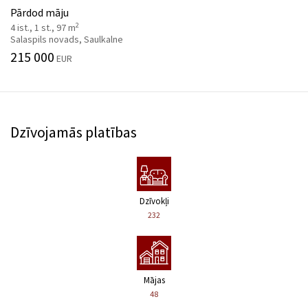
Pārdod māju
2
4 ist., 1 st., 97 m
Salaspils novads, Saulkalne
215 000
EUR
Dzīvojamās platības
Dzīvokļi
232
Mājas
48