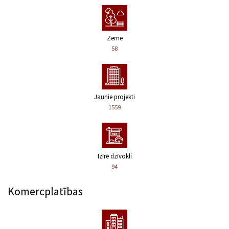
Zeme
58
Jaunie projekti
1559
Izīrē dzīvokli
94
Komercplatības