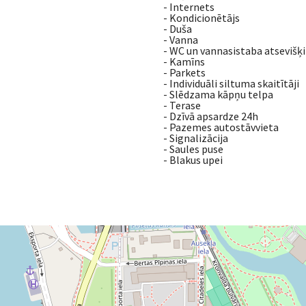
- Internets
- Kondicionētājs
- Duša
- Vanna
- WC un vannasistaba atsevišķi
- Kamīns
- Parkets
- Individuāli siltuma skaitītāji
- Slēdzama kāpņu telpa
- Terase
- Dzīvā apsardze 24h
- Pazemes autostāvvieta
- Signalizācija
- Saules puse
- Blakus upei