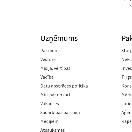
15
Uzņēmums
Pa
Par mums
Star
Vēsture
Neku
Misija, vērtības
Inves
Vadība
Tirgu
Datu apstrādes politika
Konsu
Mīti par nozari
Mārk
Vakances
Jurid
Sadarbības partneri
Aģen
Medijiem
Kāpē
Atsauksmes