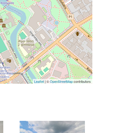
Leaflet
| ©
OpenStreetMap
contributors