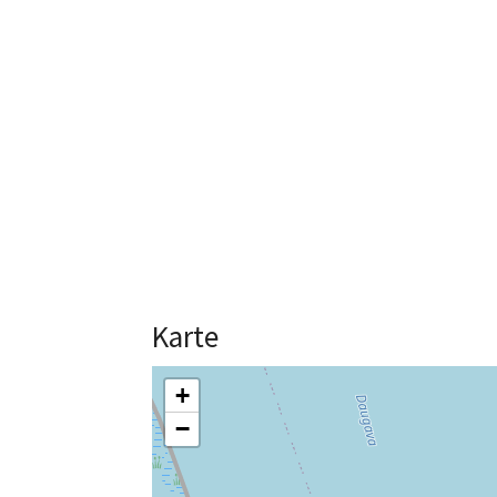
Karte
+
−