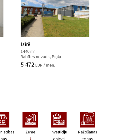
Izīrē
2
1440 m
Babītes novads, Piņķi
5 472
EUR / mēn.
zniecības
Zeme
Investīciju
Ražošanas
8
lpas
objekti
telpas