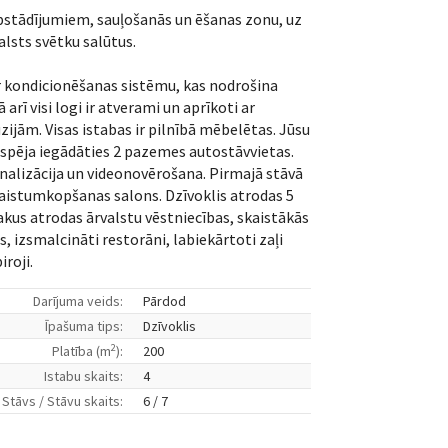
 apstādījumiem, sauļošanās un ēšanas zonu, uz
alsts svētku salūtus.
ar kondicionēšanas sistēmu, kas nodrošina
arī visi logi ir atverami un aprīkoti ar
jām. Visas istabas ir pilnībā mēbelētas. Jūsu
 Iespēja iegādāties 2 pazemes autostāvvietas.
gnalizācija un videonovērošana. Pirmajā stāvā
skaistumkopšanas salons. Dzīvoklis atrodas 5
akus atrodas ārvalstu vēstniecības, skaistākās
, izsmalcināti restorāni, labiekārtoti zaļi
iroji.
Darījuma veids:
Pārdod
Īpašuma tips:
Dzīvoklis
2
Platība (m
):
200
Istabu skaits:
4
Stāvs / Stāvu skaits:
6 / 7