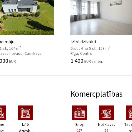
od māju
Izīrē dzīvokli
2
2
 1 st., 164 m
6 ist., 4 no 5 st., 153 m
kavas novads, Carnikava
Rīga, Centrs
 000
1 400
EUR
EUR / mēn.
Komercplatības
nie
Izīrē
Biroji
Noliktavas
Tird
117
29
kti
dzīvokli
te