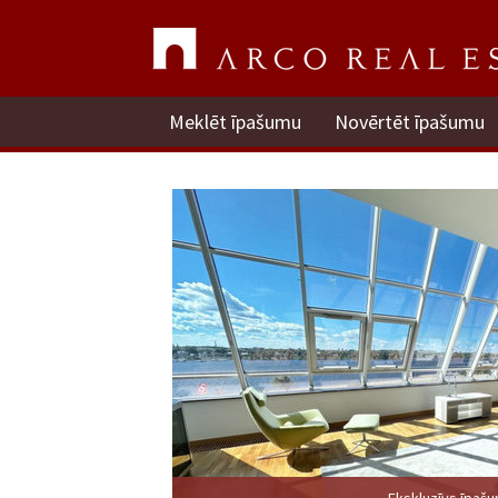
Meklēt īpašumu
Novērtēt īpašumu
Ekskluzīvs īpaš