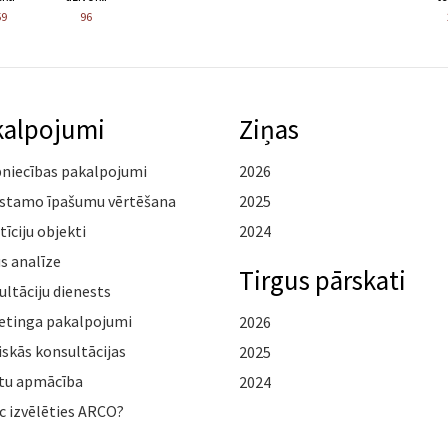
59
96
kalpojumi
Ziņas
pniecības pakalpojumi
2026
stamo īpašumu vērtēšana
2025
tīciju objekti
2024
s analīze
Tirgus pārskati
ltāciju dienests
etinga pakalpojumi
2026
iskās konsultācijas
2025
tu apmācība
2024
c izvēlēties ARCO?