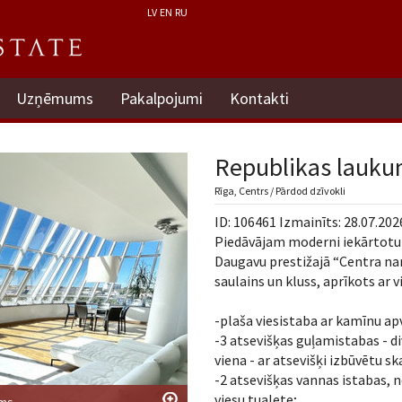
LV
EN
RU
Uzņēmums
Pakalpojumi
Kontakti
Republikas lauku
Rīga, Centrs / Pārdod dzīvokli
ID: 106461 Izmainīts: 28.07.202
Piedāvājam moderni iekārtotu 
Daugavu prestižajā “Centra nams
saulains un kluss, aprīkots ar 
-plaša viesistaba ar kamīnu ap
-3 atsevišķas guļamistabas - d
viena - ar atsevišķi izbūvētu sk
-2 atsevišķas vannas istabas, 
viesu tualete;
ums