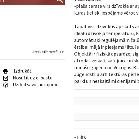
-plaša terase virs dzīvokļa ar
kuras lieliski iespējams vērot v
Tāpat viss dzīvoklis aprīkots 
ideālu dzīvokļa temperatūru, kā 
automātiski regulējamām žalūzi
ērtībai mājā ir pieejams lifts.
Apskatīt profilu >
Objektā ir fiziskā apsardze, si
atrodas veikali, kafejnīca un 
minūšu gājienā no Vecrīgas. Bl
Izdrukāt
Jūgendstila arhitektūras pērles
Nosūtīt uz e-pastu
parki un neskaitāmi cienījami b
Uzdod savu jautājumu
- Lifts