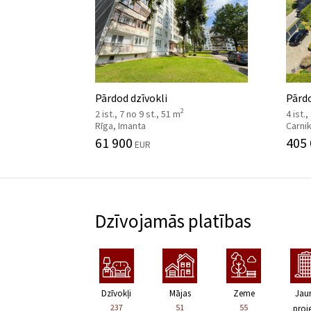
Pārdod dzīvokli
Pārd
2
2 ist., 7 no 9 st., 51 m
4 ist.,
Rīga, Imanta
Carni
61 900
405
EUR
Dzīvojamās platības
Dzīvokļi
Mājas
Zeme
Jau
237
51
55
proje