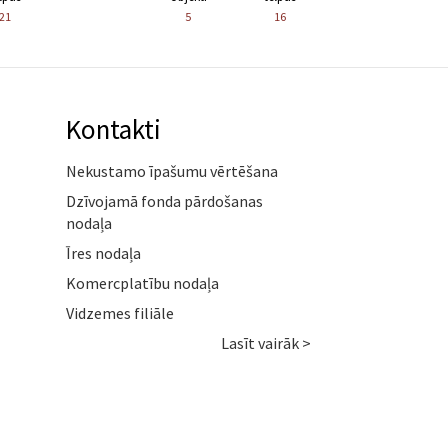
21
5
16
Kontakti
Nekustamo īpašumu vērtēšana
Dzīvojamā fonda pārdošanas
nodaļa
Īres nodaļa
Komercplatību nodaļa
Vidzemes filiāle
Lasīt vairāk >