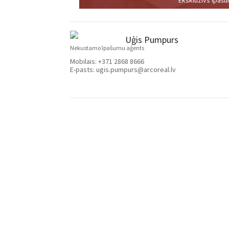
Uģis Pumpurs
Nekustamo īpašumu aģents
Mobilais:
+371 2868 8666
E-pasts:
ugis.pumpurs@arcoreal.lv