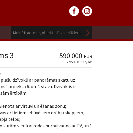
ms 3
590 000
EUR
2
2 950.00 EUR / m
6.
plašu dzīvokli ar panorāmas skatu uz
” projekta 6. un 7. stāvā. Dzīvoklis ir
visām ērtībām:
vienota ar virtuvi un ēšanas zonu;
ivas ar lieliem iebūvētiem drēbju skapjiem,
apja telpu;
no kurām vienā atrodas burbuļvanna ar TV, un 1