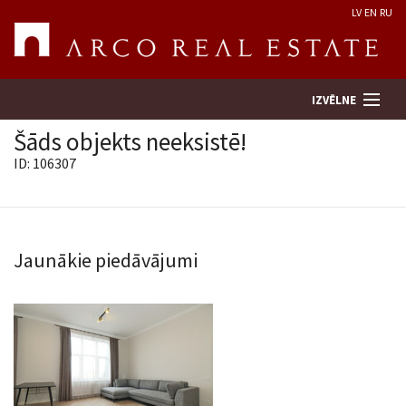
LV
EN
RU
IZVĒLNE
Šāds objekts neeksistē!
ID: 106307
Meklēt īpašumu
Novērtēt īpašumu
Jaunākie piedāvājumi
Uzņēmums
Pakalpojumi
Kontakti