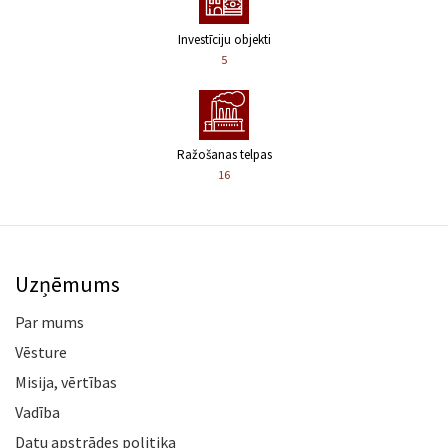
Investīciju objekti
5
Ražošanas telpas
16
Uzņēmums
Par mums
Vēsture
Misija, vērtības
Vadība
Datu apstrādes politika