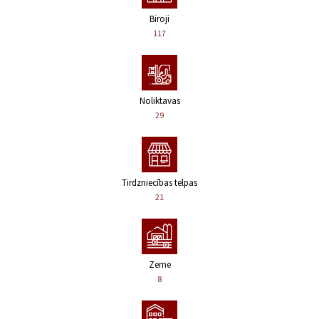
Biroji
117
Noliktavas
29
Tirdzniecības telpas
21
Zeme
8