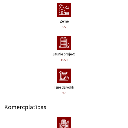
Zeme
55
Jaunie projekti
1559
Izīrē dzīvokli
97
Komercplatības