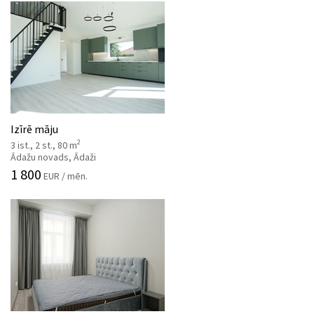
Izīrē māju
2
3 ist., 2 st., 80 m
Ādažu novads, Ādaži
1 800
EUR / mēn.