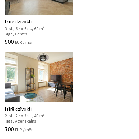
Izīrē dzīvokli
2
3 ist., 6 no 6 st., 68 m
Rīga, Centrs
900
EUR / mēn.
Izīrē dzīvokli
2
2 ist., 2 no 3 st., 40 m
Rīga, Āgenskalns
700
EUR / mēn.