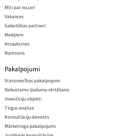
Mīti par nozari
Vakances
Sadarbības partneri
Medijiem
Atsauksmes
Namrunis
Pakalpojumi
Starpniecības pakalpojumi
Nekustamo īpašumu vērtēšana
Investīciju objekti
Tirgus analīze
Konsultāciju dienests
Mārketinga pakalpojumi
Juridiskās konsultācijas