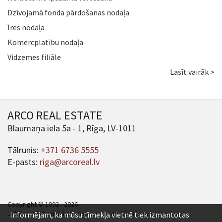
Dzīvojamā fonda pārdošanas nodaļa
Īres nodaļa
Komercplatību nodaļa
Vidzemes filiāle
Lasīt vairāk >
ARCO REAL ESTATE
Blaumaņa iela 5a - 1, Rīga, LV-1011
Tālrunis:
+371 6736 5555
E-pasts:
riga@arcoreal.lv
Copyright © 1992 - 2026
Jebkuras informācijas un satura pārpublicēšana ir jāsaskaņo.
Informējam, ka mūsu tīmekļa vietnē tiek izmantotas