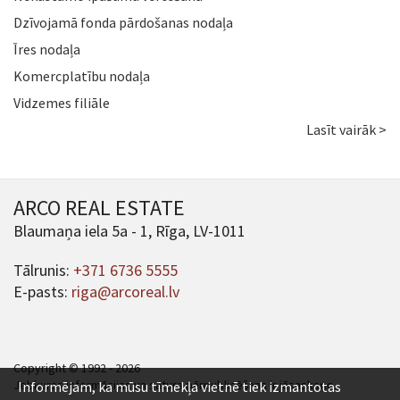
Dzīvojamā fonda pārdošanas nodaļa
Īres nodaļa
Komercplatību nodaļa
Vidzemes filiāle
Lasīt vairāk >
ARCO REAL ESTATE
Blaumaņa iela 5a - 1, Rīga, LV-1011
Tālrunis:
+371 6736 5555
E-pasts:
riga@arcoreal.lv
Copyright © 1992 - 2026
Jebkuras informācijas un satura pārpublicēšana ir jāsaskaņo.
Informējam, ka mūsu tīmekļa vietnē tiek izmantotas