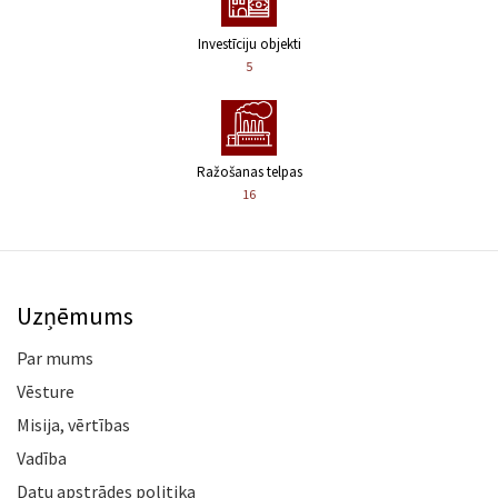
Investīciju objekti
5
Ražošanas telpas
16
Uzņēmums
Par mums
Vēsture
Misija, vērtības
Vadība
Datu apstrādes politika