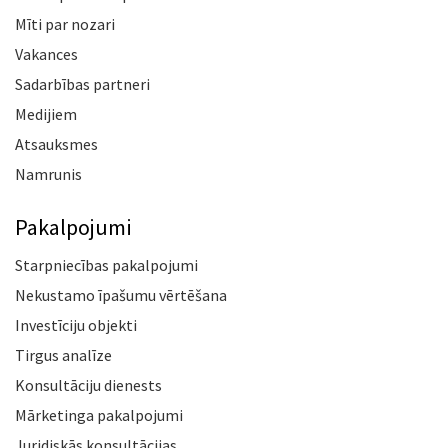
Mīti par nozari
Vakances
Sadarbības partneri
Medijiem
Atsauksmes
Namrunis
Pakalpojumi
Starpniecības pakalpojumi
Nekustamo īpašumu vērtēšana
Investīciju objekti
Tirgus analīze
Konsultāciju dienests
Mārketinga pakalpojumi
Juridiskās konsultācijas