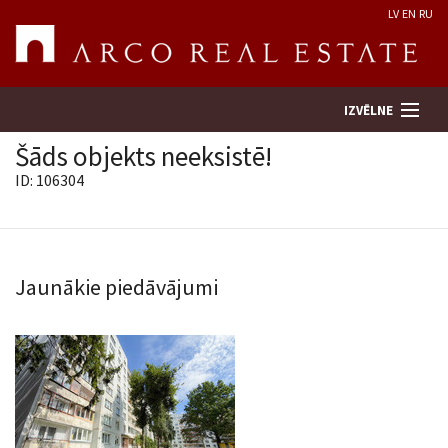
LV
EN
RU
IZVĒLNE
Šāds objekts neeksistē!
ID: 106304
Meklēt īpašumu
Novērtēt īpašumu
Jaunākie piedāvājumi
Uzņēmums
Pakalpojumi
Kontakti