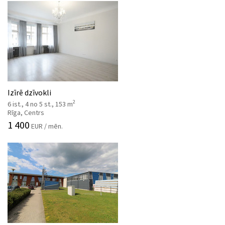
Izīrē dzīvokli
2
6 ist., 4 no 5 st., 153 m
Rīga, Centrs
1 400
EUR / mēn.