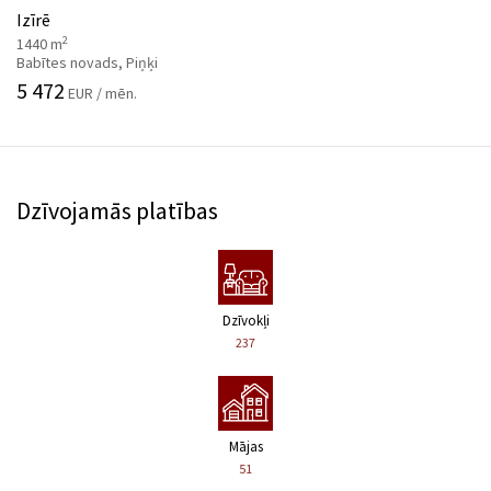
Izīrē
2
1440 m
Babītes novads, Piņķi
5 472
EUR / mēn.
Dzīvojamās platības
Dzīvokļi
237
Mājas
51