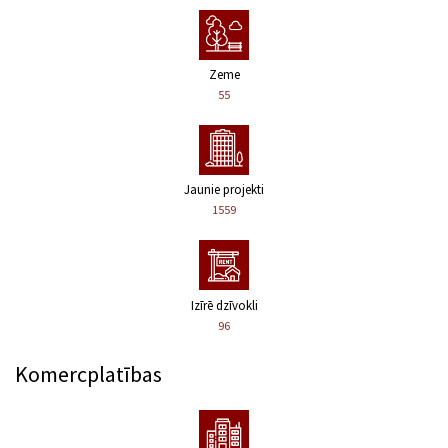
Zeme
55
Jaunie projekti
1559
Izīrē dzīvokli
96
Komercplatības