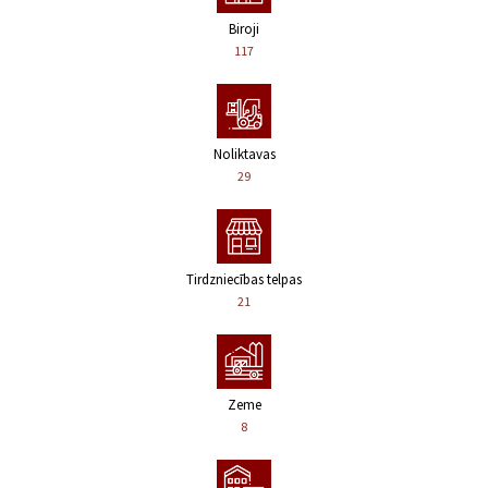
Biroji
117
Noliktavas
29
Tirdzniecības telpas
21
Zeme
8