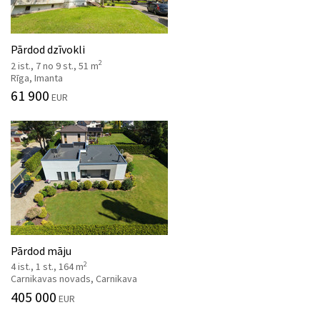
Pārdod dzīvokli
2
2 ist., 7 no 9 st., 51 m
Rīga, Imanta
61 900
EUR
Pārdod māju
2
4 ist., 1 st., 164 m
Carnikavas novads, Carnikava
405 000
EUR