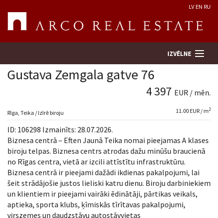
LV
EN
RU
IZVĒLNE
Gustava Zemgala gatve 76
4 397
EUR / mēn.
Meklēt īpašumu
2
11.00 EUR / m
Rīga, Teika / Izīrē biroju
Novērtēt īpašumu
ID: 106298 Izmainīts: 28.07.2026.
Biznesa centrā – Eften Jaunā Teika nomai pieejamas A klases
Uzņēmums
biroju telpas. Biznesa centrs atrodas dažu minūšu braucienā
no Rīgas centra, vietā ar izcili attīstītu infrastruktūru.
Biznesa centrā ir pieejami dažādi ikdienas pakalpojumi, lai
Pakalpojumi
šeit strādājošie justos lieliski katru dienu. Biroju darbiniekiem
un klientiem ir pieejami vairāki ēdinātāji, pārtikas veikals,
Kontakti
aptieka, sporta klubs, ķīmiskās tīrītavas pakalpojumi,
virszemes un daudzstāvu autostāvvietas