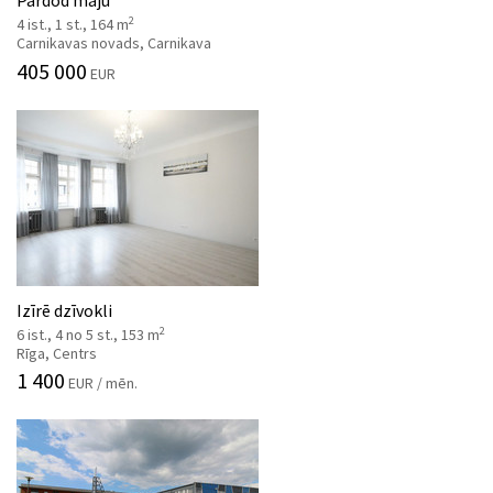
2
4 ist., 1 st., 164 m
Carnikavas novads, Carnikava
405 000
EUR
Izīrē dzīvokli
2
6 ist., 4 no 5 st., 153 m
Rīga, Centrs
1 400
EUR / mēn.