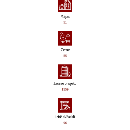
Mājas
51
Zeme
55
Jaunie projekti
1559
Izīrē dzīvokli
96