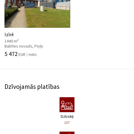
Izīrē
2
1440 m
Babītes novads, Piņķi
5 472
EUR / mēn.
Dzīvojamās platības
Dzīvokļi
237