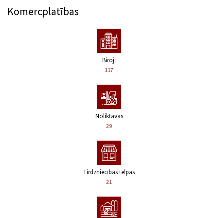
Komercplatības
Biroji
117
Noliktavas
29
Tirdzniecības telpas
21