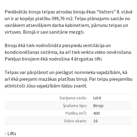
Piedāvātās biroja telpas atrodas biroju ēkas “Valters” 8. stāvā
un ir ar kopējo platību 399,76 m2. Telpu plānojums sastāv no
vairākiem atsevišķiem darba kabinetiem, pārrunu telpas un
virtuves. Birojā ir savi sanitārie mezgli.
Biroju ēkā tiek nodrošināta piespiedu ventilācija un
kondicionēšanas sistēma, ka arī tiek veikta video novērošana.
Piekļuvi birojiem ēkā nodrošina 4 ātrgaitas lifti.
Telpas var pārplānot un pielāgot nomnieka vajadzībām, kā
arī ēkā pieejami mazākas platības biroji. Par telpu pieejamību
atbilstoši Jūsu vajadzībām lūdzu zvanīt.
Darījuma veids:
Izīrē
Īpašuma tips:
Birojs
2
Platība (m
):
400
Stāvu skaits:
16
- Lifts