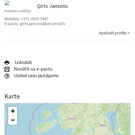
Ģirts Jansons
Nodaļas vadītājs
Mobilais:
+371 2639 7447
E-pasts:
girts.jansons@arcoreal.lv
Apskatīt profilu >
Izdrukāt
Nosūtīt uz e-pastu
Uzdod savu jautājumu
Karte
+
−