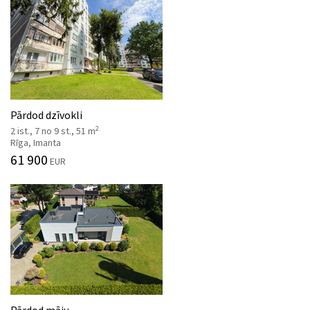
Pārdod dzīvokli
2
2 ist., 7 no 9 st., 51 m
Rīga, Imanta
61 900
EUR
Pārdod māju