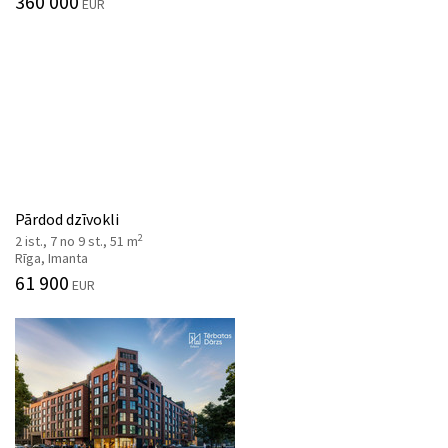
360 000
EUR
Pārdod dzīvokli
2
2 ist., 7 no 9 st., 51 m
Rīga, Imanta
61 900
EUR