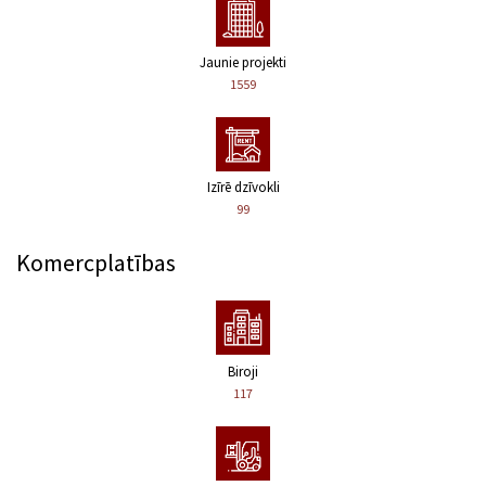
Jaunie projekti
1559
Izīrē dzīvokli
99
Komercplatības
Biroji
117