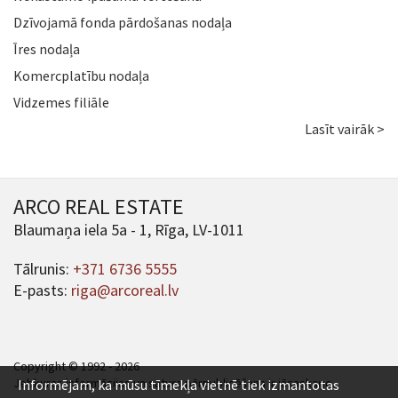
Dzīvojamā fonda pārdošanas nodaļa
Īres nodaļa
Komercplatību nodaļa
Vidzemes filiāle
Lasīt vairāk >
ARCO REAL ESTATE
Blaumaņa iela 5a - 1, Rīga, LV-1011
Tālrunis:
+371 6736 5555
E-pasts:
riga@arcoreal.lv
Copyright © 1992 - 2026
Jebkuras informācijas un satura pārpublicēšana ir jāsaskaņo.
Informējam, ka mūsu tīmekļa vietnē tiek izmantotas