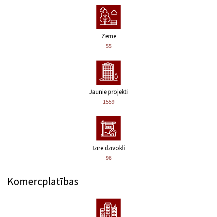
Zeme
55
Jaunie projekti
1559
Izīrē dzīvokli
96
Komercplatības