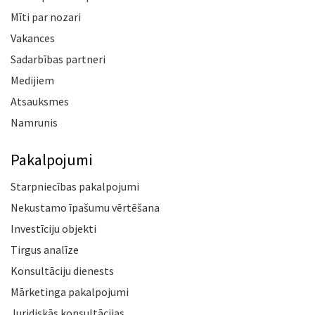
Mīti par nozari
Vakances
Sadarbības partneri
Medijiem
Atsauksmes
Namrunis
Pakalpojumi
Starpniecības pakalpojumi
Nekustamo īpašumu vērtēšana
Investīciju objekti
Tirgus analīze
Konsultāciju dienests
Mārketinga pakalpojumi
Juridiskās konsultācijas