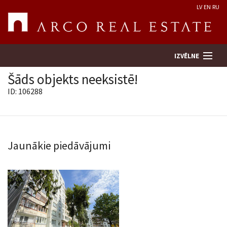
LV
EN
RU
IZVĒLNE
Šāds objekts neeksistē!
ID: 106288
Meklēt īpašumu
Novērtēt īpašumu
Jaunākie piedāvājumi
Uzņēmums
Pakalpojumi
Kontakti