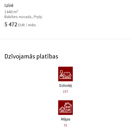
Izīrē
2
1440 m
Babītes novads, Piņķi
5 472
EUR / mēn.
Dzīvojamās platības
Dzīvokļi
237
Mājas
51