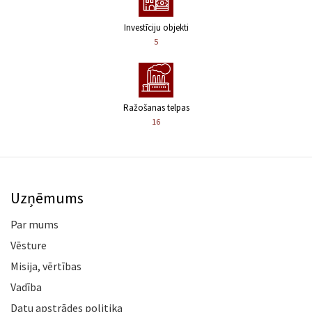
Investīciju objekti
5
Ražošanas telpas
16
Uzņēmums
Par mums
Vēsture
Misija, vērtības
Vadība
Datu apstrādes politika