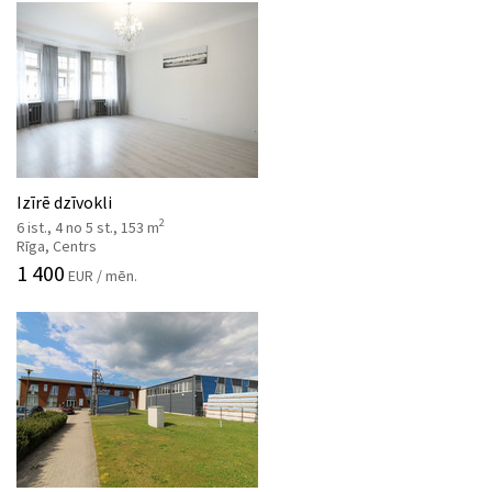
Izīrē dzīvokli
2
6 ist., 4 no 5 st., 153 m
Rīga, Centrs
1 400
EUR / mēn.