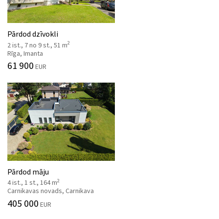
Pārdod dzīvokli
2
2 ist., 7 no 9 st., 51 m
Rīga, Imanta
61 900
EUR
Pārdod māju
2
4 ist., 1 st., 164 m
Carnikavas novads, Carnikava
405 000
EUR