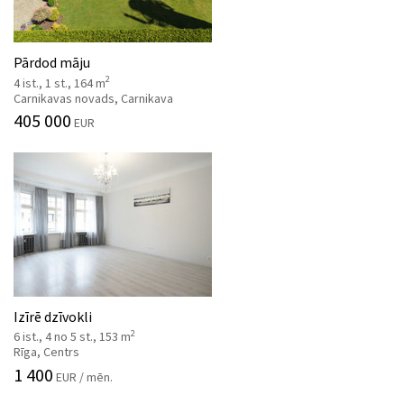
Pārdod māju
2
4 ist., 1 st., 164 m
Carnikavas novads, Carnikava
405 000
EUR
Izīrē dzīvokli
2
6 ist., 4 no 5 st., 153 m
Rīga, Centrs
1 400
EUR / mēn.