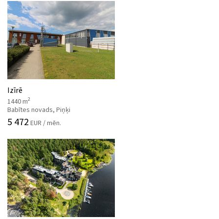
Izīrē
2
1440 m
Babītes novads, Piņķi
5 472
EUR / mēn.