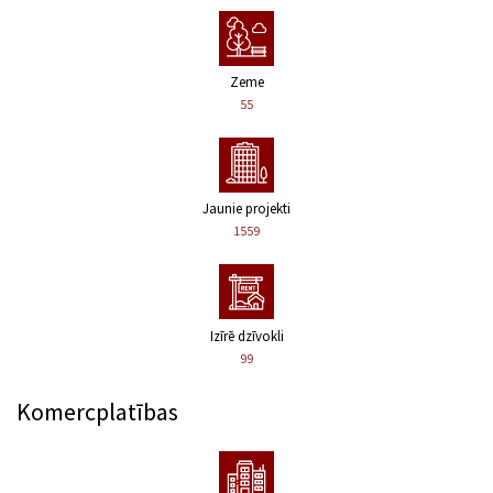
Zeme
55
Jaunie projekti
1559
Izīrē dzīvokli
99
Komercplatības