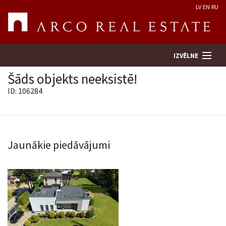
LV
EN
RU
IZVĒLNE
Šāds objekts neeksistē!
ID: 106284
Meklēt īpašumu
Novērtēt īpašumu
Jaunākie piedāvājumi
Uzņēmums
Pakalpojumi
Kontakti