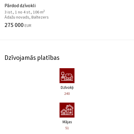
Pārdod dzīvokli
2
3 ist., 1 no 4 st., 106 m
Ādažu novads, Baltezers
275 000
EUR
Dzīvojamās platības
Dzīvokļi
240
Mājas
51