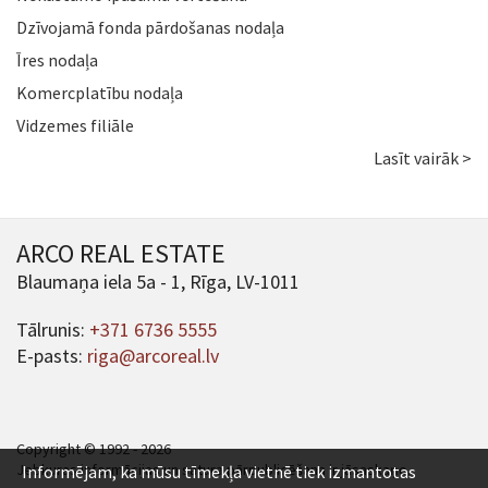
Dzīvojamā fonda pārdošanas nodaļa
Īres nodaļa
Komercplatību nodaļa
Vidzemes filiāle
Lasīt vairāk >
ARCO REAL ESTATE
Blaumaņa iela 5a - 1, Rīga, LV-1011
Tālrunis:
+371 6736 5555
E-pasts:
riga@arcoreal.lv
Copyright © 1992 - 2026
Jebkuras informācijas un satura pārpublicēšana ir jāsaskaņo.
Informējam, ka mūsu tīmekļa vietnē tiek izmantotas