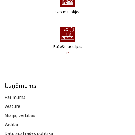
Investīciju objekti
5
Ražošanas telpas
16
Uzņēmums
Par mums
Vēsture
Misija, vērtības
Vadība
Datu apstrādes politika