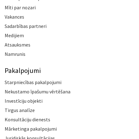
Mīti par nozari
Vakances
Sadarbības partneri
Medijiem
Atsauksmes
Namrunis
Pakalpojumi
Starpniecības pakalpojumi
Nekustamo īpašumu vērtēšana
Investīciju objekti
Tirgus analīze
Konsultāciju dienests
Mārketinga pakalpojumi
Juridiskās konsultācijas