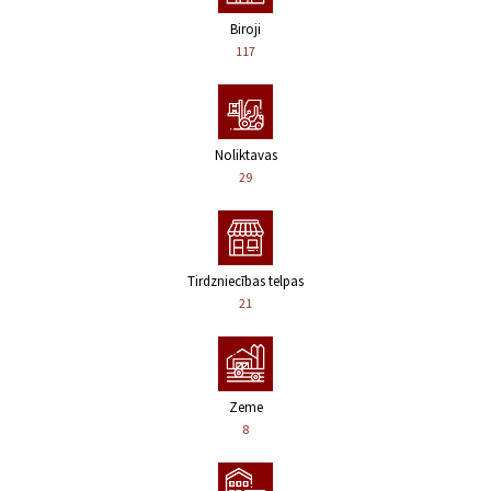
Biroji
117
Noliktavas
29
Tirdzniecības telpas
21
Zeme
8