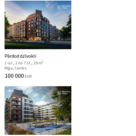
Pārdod dzīvokli
2
1 ist., 2 no 7 st., 29 m
Rīga, Centrs
100 000
EUR