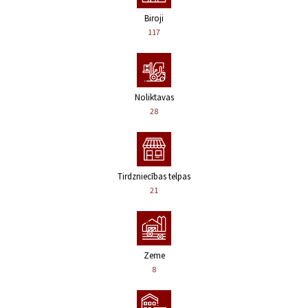
Biroji
117
Noliktavas
28
Tirdzniecības telpas
21
Zeme
8