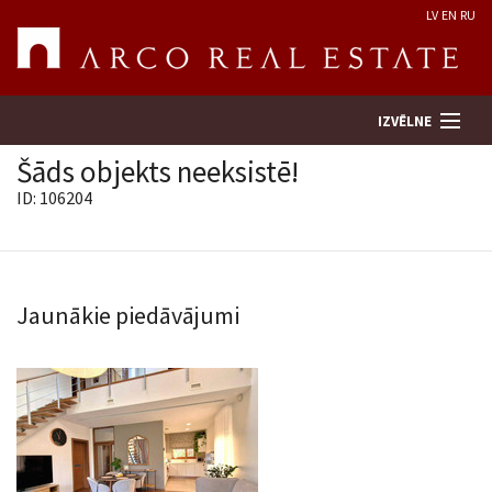
LV
EN
RU
IZVĒLNE
Šāds objekts neeksistē!
ID: 106204
Meklēt īpašumu
Novērtēt īpašumu
Jaunākie piedāvājumi
Uzņēmums
Pakalpojumi
Kontakti