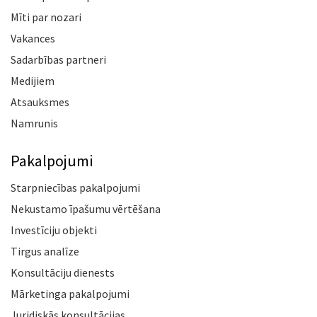
Mīti par nozari
Vakances
Sadarbības partneri
Medijiem
Atsauksmes
Namrunis
Pakalpojumi
Starpniecības pakalpojumi
Nekustamo īpašumu vērtēšana
Investīciju objekti
Tirgus analīze
Konsultāciju dienests
Mārketinga pakalpojumi
Juridiskās konsultācijas