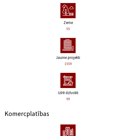
Zeme
55
Jaunie projekti
1559
Izīrē dzīvokli
99
Komercplatības