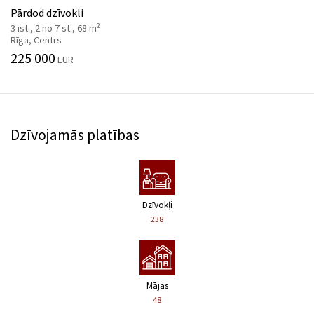
Pārdod dzīvokli
2
3 ist., 2 no 7 st., 68 m
Rīga, Centrs
225 000
EUR
Dzīvojamās platības
Dzīvokļi
238
Mājas
48