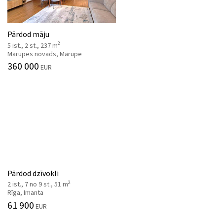
Pārdod māju
2
5 ist., 2 st., 237 m
Mārupes novads, Mārupe
360 000
EUR
Pārdod dzīvokli
2
2 ist., 7 no 9 st., 51 m
Rīga, Imanta
61 900
EUR