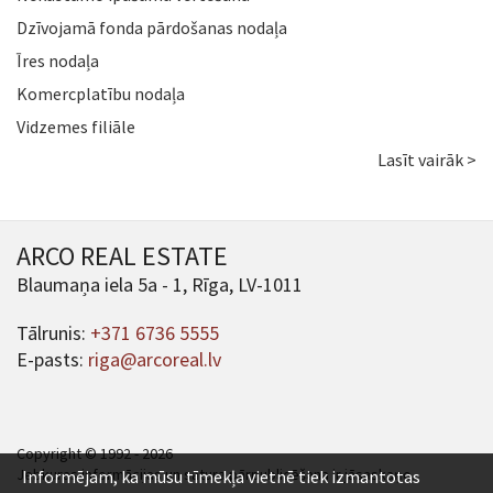
Dzīvojamā fonda pārdošanas nodaļa
Īres nodaļa
Komercplatību nodaļa
Vidzemes filiāle
Lasīt vairāk >
ARCO REAL ESTATE
Blaumaņa iela 5a - 1, Rīga, LV-1011
Tālrunis:
+371 6736 5555
E-pasts:
riga@arcoreal.lv
Copyright © 1992 - 2026
Jebkuras informācijas un satura pārpublicēšana ir jāsaskaņo.
Informējam, ka mūsu tīmekļa vietnē tiek izmantotas