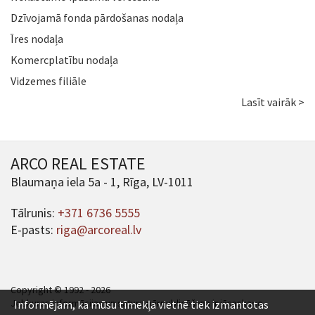
Dzīvojamā fonda pārdošanas nodaļa
Īres nodaļa
Komercplatību nodaļa
Vidzemes filiāle
Lasīt vairāk >
ARCO REAL ESTATE
Blaumaņa iela 5a - 1, Rīga, LV-1011
Tālrunis:
+371 6736 5555
E-pasts:
riga@arcoreal.lv
Copyright © 1992 - 2026
Jebkuras informācijas un satura pārpublicēšana ir jāsaskaņo.
Informējam, ka mūsu tīmekļa vietnē tiek izmantotas