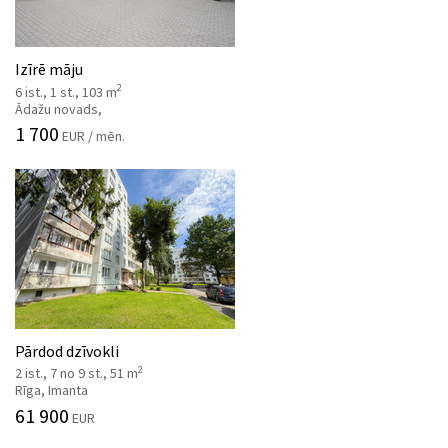
Izīrē māju
2
6 ist., 1 st., 103 m
Ādažu novads,
1 700
EUR / mēn.
Pārdod dzīvokli
2
2 ist., 7 no 9 st., 51 m
Rīga, Imanta
61 900
EUR