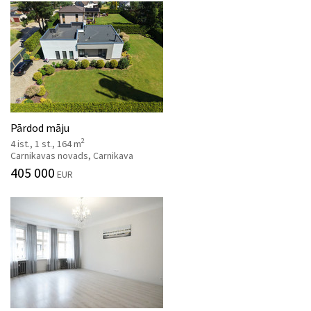
Pārdod māju
2
4 ist., 1 st., 164 m
Carnikavas novads, Carnikava
405 000
EUR