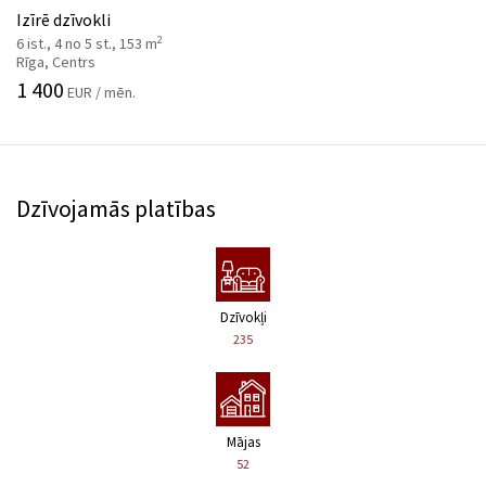
Izīrē dzīvokli
2
6 ist., 4 no 5 st., 153 m
Rīga, Centrs
1 400
EUR / mēn.
Dzīvojamās platības
Dzīvokļi
235
Mājas
52