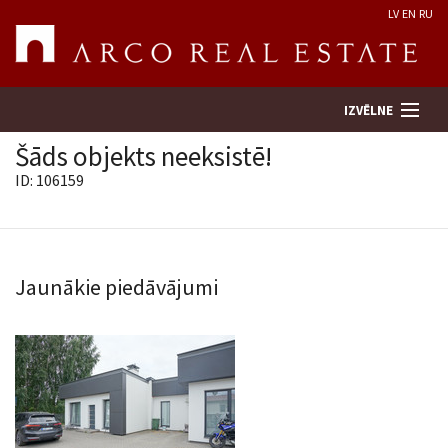
LV
EN
RU
IZVĒLNE
Šāds objekts neeksistē!
ID: 106159
Meklēt īpašumu
Novērtēt īpašumu
Jaunākie piedāvājumi
Uzņēmums
Pakalpojumi
Kontakti