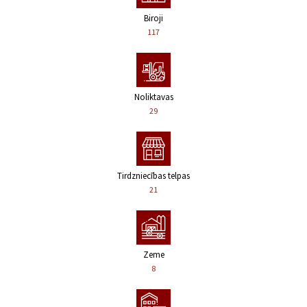
Biroji
117
Noliktavas
29
Tirdzniecības telpas
21
Zeme
8