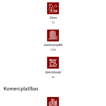
Zeme
55
Jaunie projekti
1559
Izīrē dzīvokli
94
Komercplatības