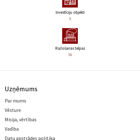
Investīciju objekti
5
Ražošanas telpas
16
Uzņēmums
Par mums
Vēsture
Misija, vērtības
Vadība
Datu apstrādes politika