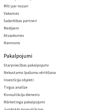
Mīti par nozari
Vakances
Sadarbības partneri
Medijiem
Atsauksmes
Namrunis
Pakalpojumi
Starpniecības pakalpojumi
Nekustamo īpašumu vērtēšana
Investīciju objekti
Tirgus analīze
Konsultāciju dienests
Mārketinga pakalpojumi
Juridiskās konsultācijas