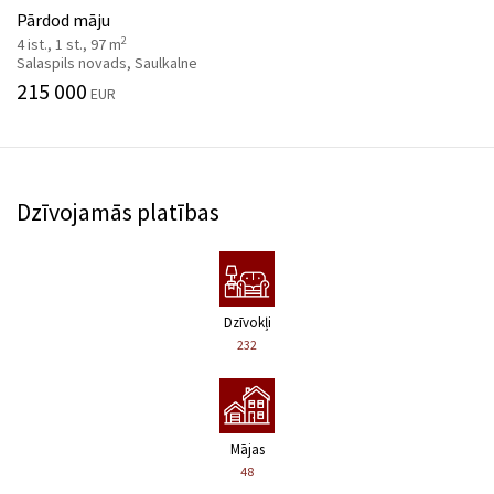
Pārdod māju
2
4 ist., 1 st., 97 m
Salaspils novads, Saulkalne
215 000
EUR
Dzīvojamās platības
Dzīvokļi
232
Mājas
48