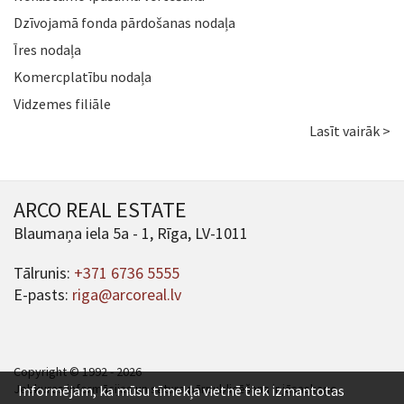
Dzīvojamā fonda pārdošanas nodaļa
Īres nodaļa
Komercplatību nodaļa
Vidzemes filiāle
Lasīt vairāk >
ARCO REAL ESTATE
Blaumaņa iela 5a - 1, Rīga, LV-1011
Tālrunis:
+371 6736 5555
E-pasts:
riga@arcoreal.lv
Copyright © 1992 - 2026
Jebkuras informācijas un satura pārpublicēšana ir jāsaskaņo.
Informējam, ka mūsu tīmekļa vietnē tiek izmantotas