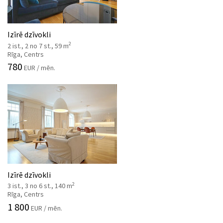
Izīrē dzīvokli
2
2 ist., 2 no 7 st., 59 m
Rīga, Centrs
780
EUR / mēn.
Izīrē dzīvokli
2
3 ist., 3 no 6 st., 140 m
Rīga, Centrs
1 800
EUR / mēn.