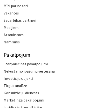
Mīti par nozari
Vakances
Sadarbības partneri
Medijiem
Atsauksmes
Namrunis
Pakalpojumi
Starpniecības pakalpojumi
Nekustamo īpašumu vērtēšana
Investīciju objekti
Tirgus analīze
Konsultāciju dienests
Mārketinga pakalpojumi
Juridiskās konsultācijas