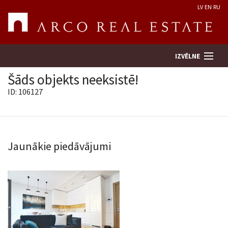
LV
EN
RU
IZVĒLNE
Šāds objekts neeksistē!
ID: 106127
Meklēt īpašumu
Novērtēt īpašumu
Jaunākie piedāvājumi
Uzņēmums
Pakalpojumi
Kontakti