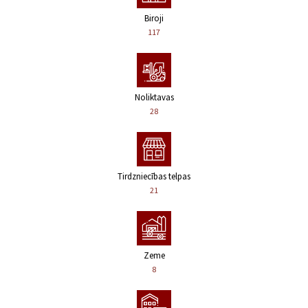
Biroji
117
Noliktavas
28
Tirdzniecības telpas
21
Zeme
8