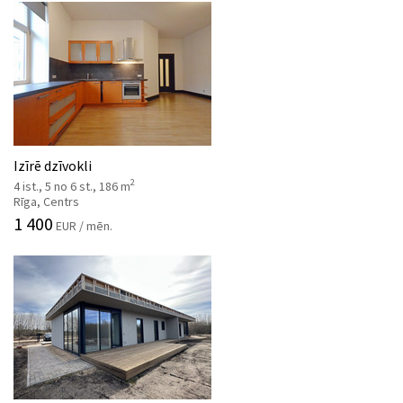
Izīrē dzīvokli
2
4 ist., 5 no 6 st., 186 m
Rīga, Centrs
1 400
EUR / mēn.