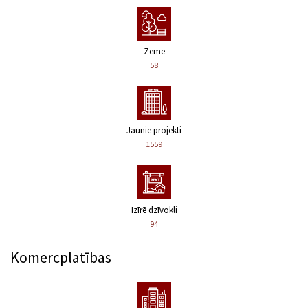
Zeme
58
Jaunie projekti
1559
Izīrē dzīvokli
94
Komercplatības