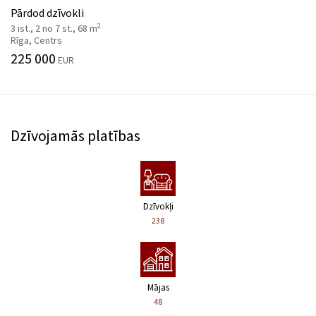
Pārdod dzīvokli
2
3 ist., 2 no 7 st., 68 m
Rīga, Centrs
225 000
EUR
Dzīvojamās platības
Dzīvokļi
238
Mājas
48