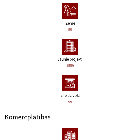
Zeme
55
Jaunie projekti
1559
Izīrē dzīvokli
99
Komercplatības