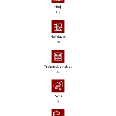
Biroji
117
Noliktavas
28
Tirdzniecības telpas
21
Zeme
8