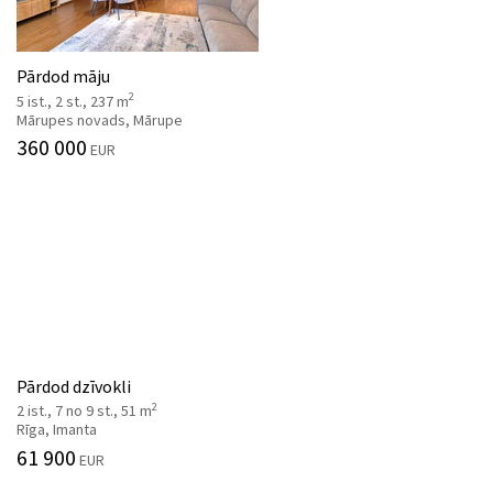
Pārdod māju
2
5 ist., 2 st., 237 m
Mārupes novads, Mārupe
360 000
EUR
Pārdod dzīvokli
2
2 ist., 7 no 9 st., 51 m
Rīga, Imanta
61 900
EUR