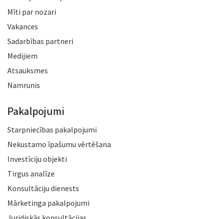
Mīti par nozari
Vakances
Sadarbības partneri
Medijiem
Atsauksmes
Namrunis
Pakalpojumi
Starpniecības pakalpojumi
Nekustamo īpašumu vērtēšana
Investīciju objekti
Tirgus analīze
Konsultāciju dienests
Mārketinga pakalpojumi
Juridiskās konsultācijas