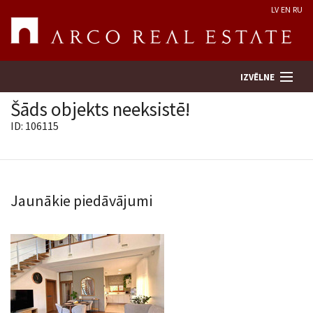
LV
EN
RU
IZVĒLNE
Šāds objekts neeksistē!
ID: 106115
Meklēt īpašumu
Novērtēt īpašumu
Jaunākie piedāvājumi
Uzņēmums
Pakalpojumi
Kontakti