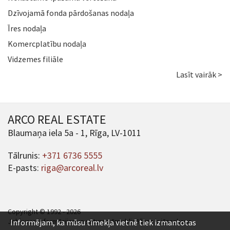
Dzīvojamā fonda pārdošanas nodaļa
Īres nodaļa
Komercplatību nodaļa
Vidzemes filiāle
Lasīt vairāk >
ARCO REAL ESTATE
Blaumaņa iela 5a - 1, Rīga, LV-1011
Tālrunis:
+371 6736 5555
E-pasts:
riga@arcoreal.lv
Copyright © 1992 - 2026
Jebkuras informācijas un satura pārpublicēšana ir jāsaskaņo.
Informējam, ka mūsu tīmekļa vietnē tiek izmantotas