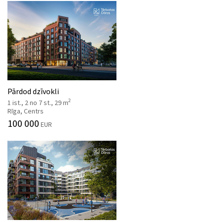
Pārdod dzīvokli
2
1 ist., 2 no 7 st., 29 m
Rīga, Centrs
100 000
EUR