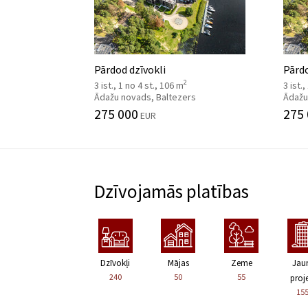
Pārdod dzīvokli
Pārdo
2
3 ist., 1 no 4 st., 106 m
3 ist.
Ādažu novads, Baltezers
Ādažu
275 000
275
EUR
Dzīvojamās platības
Dzīvokļi
Mājas
Zeme
Jau
240
50
55
proje
15