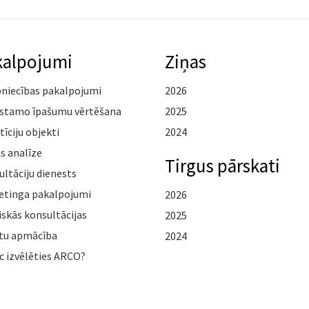
kalpojumi
Ziņas
pniecības pakalpojumi
2026
stamo īpašumu vērtēšana
2025
tīciju objekti
2024
s analīze
Tirgus pārskati
ltāciju dienests
etinga pakalpojumi
2026
iskās konsultācijas
2025
tu apmācība
2024
c izvēlēties ARCO?