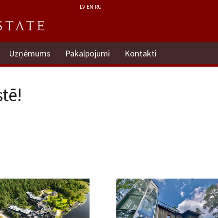
LV
EN
RU
Uzņēmums
Pakalpojumi
Kontakti
tē!