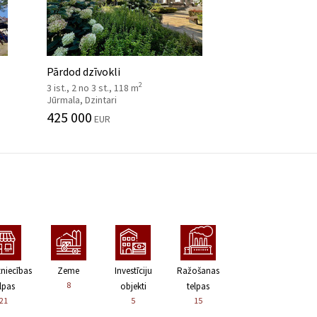
Pārdod dzīvokli
2
3 ist., 2 no 3 st., 118 m
Jūrmala, Dzintari
425 000
EUR
zniecības
Zeme
Investīciju
Ražošanas
8
lpas
objekti
telpas
21
5
15