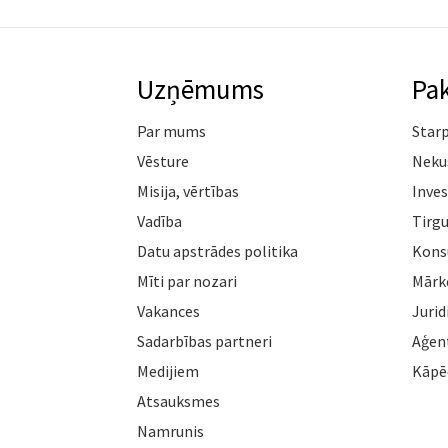
Uzņēmums
Pa
Par mums
Star
Vēsture
Neku
Misija, vērtības
Inves
Vadība
Tirgu
Datu apstrādes politika
Konsu
Mīti par nozari
Mārk
Vakances
Jurid
Sadarbības partneri
Aģen
Medijiem
Kāpē
Atsauksmes
Namrunis