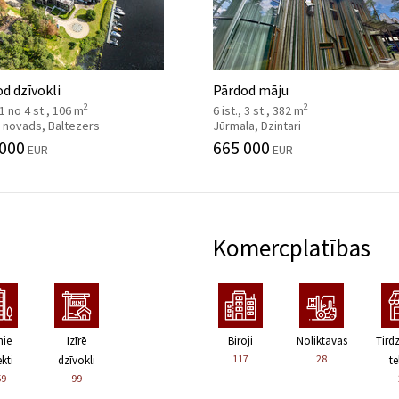
d dzīvokli
Pārdod māju
2
2
, 1 no 4 st., 106 m
6 ist., 3 st., 382 m
 novads, Baltezers
Jūrmala, Dzintari
 000
665 000
EUR
EUR
Komercplatības
nie
Izīrē
Biroji
Noliktavas
Tird
117
28
kti
dzīvokli
te
59
99