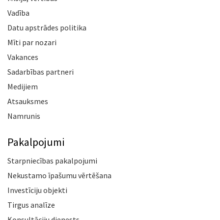
Vadība
Datu apstrādes politika
Mīti par nozari
Vakances
Sadarbības partneri
Medijiem
Atsauksmes
Namrunis
Pakalpojumi
Starpniecības pakalpojumi
Nekustamo īpašumu vērtēšana
Investīciju objekti
Tirgus analīze
Konsultāciju dienests