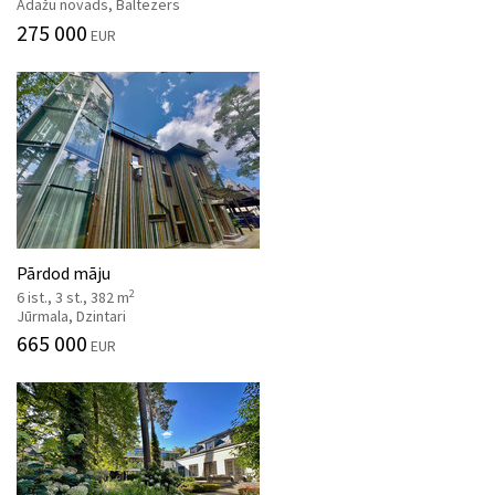
Ādažu novads, Baltezers
275 000
EUR
Pārdod māju
2
6 ist., 3 st., 382 m
Jūrmala, Dzintari
665 000
EUR