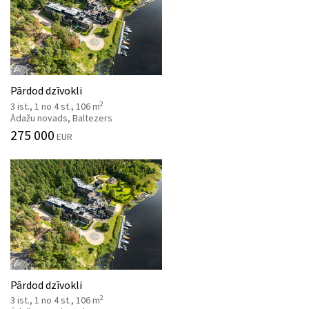
Pārdod dzīvokli
2
3 ist., 1 no 4 st., 106 m
Ādažu novads, Baltezers
275 000
EUR
Pārdod dzīvokli
2
3 ist., 1 no 4 st., 106 m