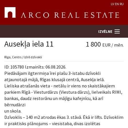
LV
EN
RU
IZVĒLNE
Ausekļa iela 11
1 800
EUR / mēn.
Meklēt īpašumu
Rīga, Centrs / Izīrē dzīvokli
ID: 105780 Izmainīts: 06.08.2026.
Novērtēt īpašumu
Piedāvājam ilgtermiņa īrei plašu 3-istabu dzīvokli
atjaunotajā mājā, Rīgas klusajā centrā, Ausekļa ielā.
Lieliska atrašanās vieta - netālu ir viens no skaistākajiem
Uzņēmums
parkiem Rīgā - Viesturdārzs (Viestura dārzs), lielveikals RIMI,
bankas, daudz restorānu un mājīgu kafejnīcu, kā arī
Pakalpojumi
bērnudārzi
un skola.
Kontakti
Dzīvoklis – 140 m2 atrodas ēkas 3. stāvā. Ēkā ir lifts. Dzīvoklim
ir praktisks plānojums – viesistaba, divas izolētas