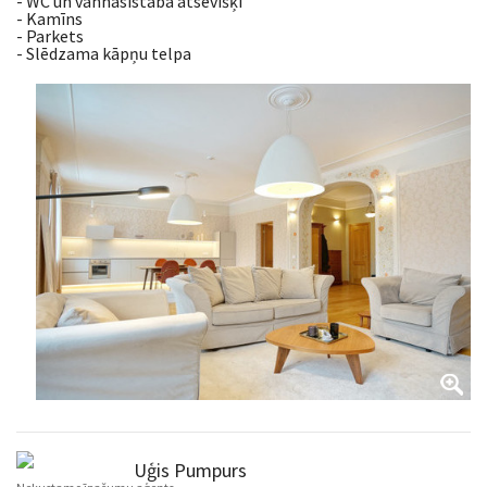
- WC un vannasistaba atsevišķi
- Kamīns
- Parkets
- Slēdzama kāpņu telpa
Uģis Pumpurs