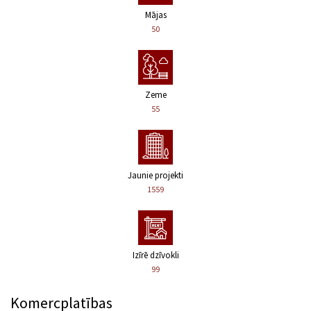
Mājas
50
Zeme
55
Jaunie projekti
1559
Izīrē dzīvokli
99
Komercplatības