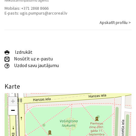
Nekustamo īpašumu aģents
Mobilais:
+371 2868 8666
E-pasts:
ugis.pumpurs@arcoreal.lv
Apskatīt profilu >
Izdrukāt
Nosūtīt uz e-pastu
Uzdod savu jautājumu
Karte
+
−