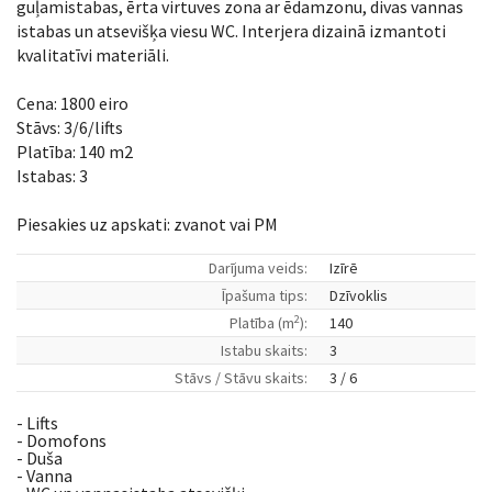
guļamistabas, ērta virtuves zona ar ēdamzonu, divas vannas
istabas un atsevišķa viesu WC. Interjera dizainā izmantoti
kvalitatīvi materiāli.
Cena: 1800 eiro
Stāvs: 3/6/lifts
Platība: 140 m2
Istabas: 3
Piesakies uz apskati: zvanot vai PM
Darījuma veids:
Izīrē
Īpašuma tips:
Dzīvoklis
2
Platība (m
):
140
Istabu skaits:
3
Stāvs / Stāvu skaits:
3 / 6
- Lifts
- Domofons
- Duša
- Vanna