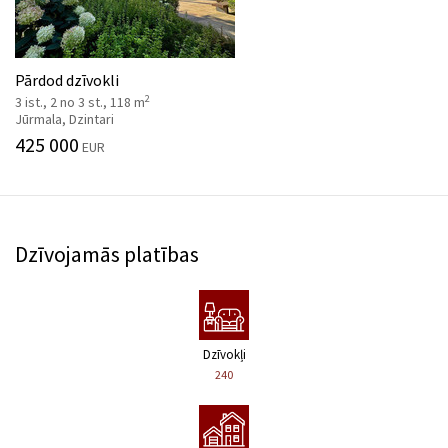
Pārdod dzīvokli
2
3 ist., 2 no 3 st., 118 m
Jūrmala, Dzintari
425 000
EUR
Dzīvojamās platības
Dzīvokļi
240