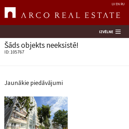
LV
EN
RU
IZVĒLNE
Šāds objekts neeksistē!
ID: 105767
Meklēt īpašumu
Novērtēt īpašumu
Jaunākie piedāvājumi
Uzņēmums
Pakalpojumi
Kontakti