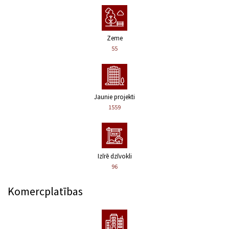
Zeme
55
Jaunie projekti
1559
Izīrē dzīvokli
96
Komercplatības