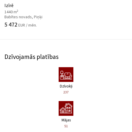
Izīrē
2
1440 m
Babītes novads, Piņķi
5 472
EUR / mēn.
Dzīvojamās platības
Dzīvokļi
237
Mājas
51