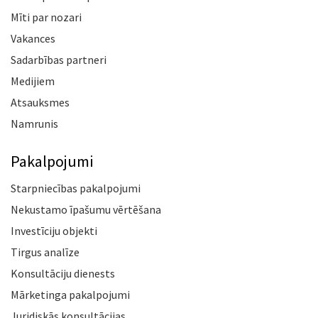
Mīti par nozari
Vakances
Sadarbības partneri
Medijiem
Atsauksmes
Namrunis
Pakalpojumi
Starpniecības pakalpojumi
Nekustamo īpašumu vērtēšana
Investīciju objekti
Tirgus analīze
Konsultāciju dienests
Mārketinga pakalpojumi
Juridiskās konsultācijas