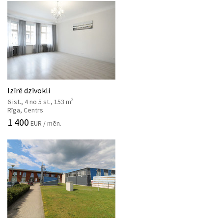
Izīrē dzīvokli
2
6 ist., 4 no 5 st., 153 m
Rīga, Centrs
1 400
EUR / mēn.