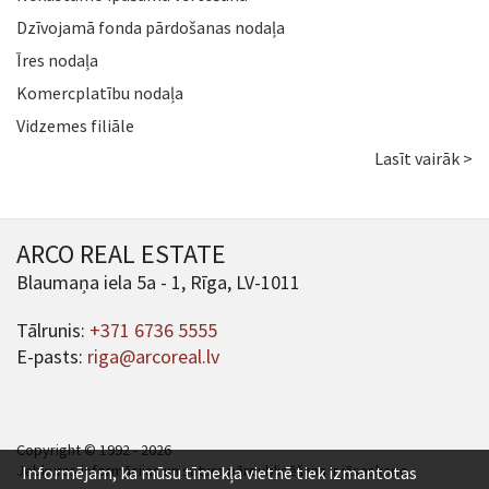
Dzīvojamā fonda pārdošanas nodaļa
Īres nodaļa
Komercplatību nodaļa
Vidzemes filiāle
Lasīt vairāk >
ARCO REAL ESTATE
Blaumaņa iela 5a - 1, Rīga, LV-1011
Tālrunis:
+371 6736 5555
E-pasts:
riga@arcoreal.lv
Copyright © 1992 - 2026
Jebkuras informācijas un satura pārpublicēšana ir jāsaskaņo.
Informējam, ka mūsu tīmekļa vietnē tiek izmantotas