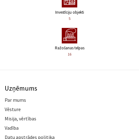
Investīciju objekti
5
Ražošanas telpas
16
Uzņēmums
Par mums
Vēsture
Misija, vērtības
Vadība
Datu apstrādes politika