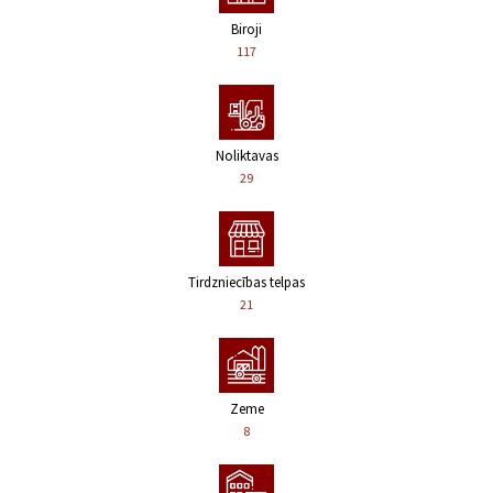
Biroji
117
Noliktavas
29
Tirdzniecības telpas
21
Zeme
8