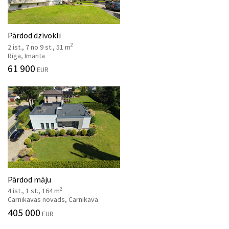
Pārdod dzīvokli
2
2 ist., 7 no 9 st., 51 m
Rīga, Imanta
61 900
EUR
Pārdod māju
2
4 ist., 1 st., 164 m
Carnikavas novads, Carnikava
405 000
EUR