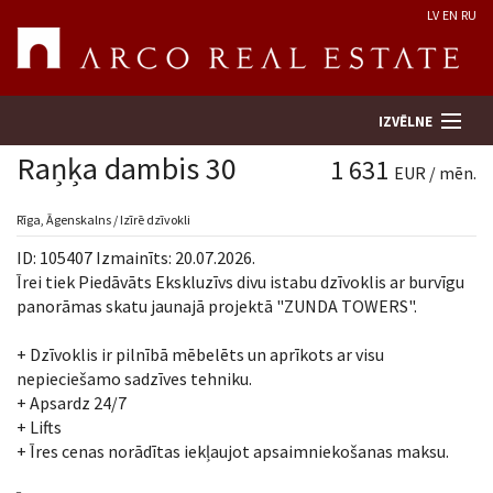
LV
EN
RU
IZVĒLNE
Raņķa dambis 30
1 631
EUR / mēn.
Meklēt īpašumu
Rīga, Āgenskalns / Izīrē dzīvokli
ID: 105407 Izmainīts: 20.07.2026.
Novērtēt īpašumu
Īrei tiek Piedāvāts Ekskluzīvs divu istabu dzīvoklis ar burvīgu
panorāmas skatu jaunajā projektā "ZUNDA TOWERS".
Uzņēmums
+ Dzīvoklis ir pilnībā mēbelēts un aprīkots ar visu
nepieciešamo sadzīves tehniku.
Pakalpojumi
+ Apsardz 24/7
+ Lifts
Kontakti
+ Īres cenas norādītas iekļaujot apsaimniekošanas maksu.