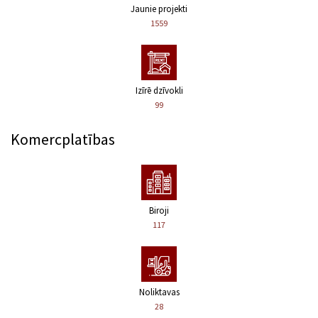
Jaunie projekti
1559
Izīrē dzīvokli
99
Komercplatības
Biroji
117
Noliktavas
28