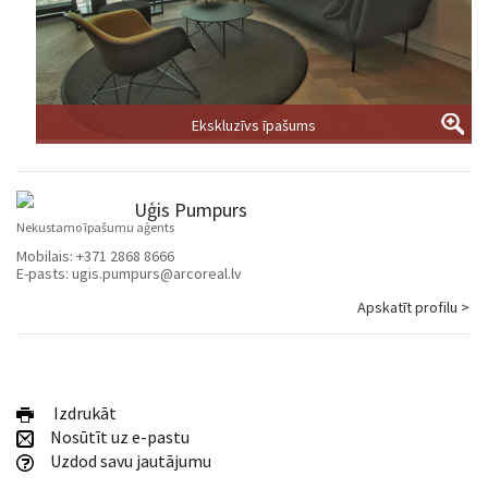
Ekskluzīvs īpašums
Uģis Pumpurs
Nekustamo īpašumu aģents
Mobilais:
+371 2868 8666
E-pasts:
ugis.pumpurs@arcoreal.lv
Apskatīt profilu >
Izdrukāt
Nosūtīt uz e-pastu
Uzdod savu jautājumu