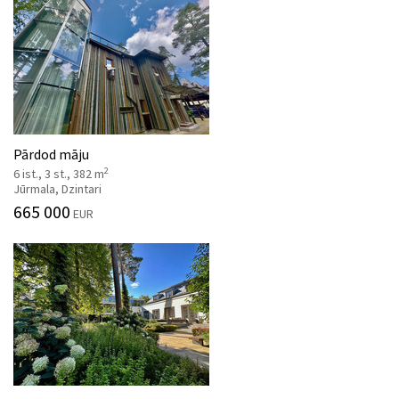
Pārdod māju
2
6 ist., 3 st., 382 m
Jūrmala, Dzintari
665 000
EUR