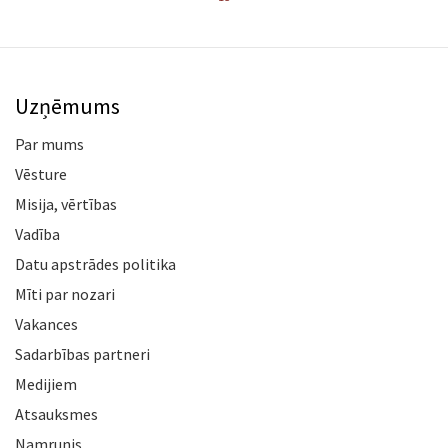
Uzņēmums
Par mums
Vēsture
Misija, vērtības
Vadība
Datu apstrādes politika
Mīti par nozari
Vakances
Sadarbības partneri
Medijiem
Atsauksmes
Namrunis