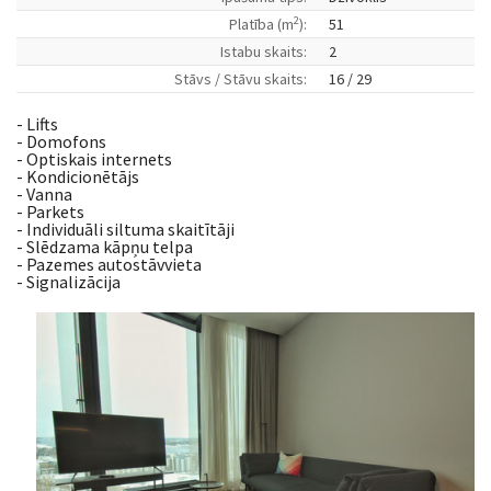
2
Platība (m
):
51
Istabu skaits:
2
Stāvs / Stāvu skaits:
16 / 29
- Lifts
- Domofons
- Optiskais internets
- Kondicionētājs
- Vanna
- Parkets
- Individuāli siltuma skaitītāji
- Slēdzama kāpņu telpa
- Pazemes autostāvvieta
- Signalizācija