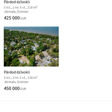
Pārdod dzīvokli
2
3 ist., 2 no 3 st., 118 m
Jūrmala, Dzintari
425 000
EUR
Pārdod dzīvokli
2
3 ist., 2 no 3 st., 136 m
Jūrmala, Dzintari
450 000
EUR