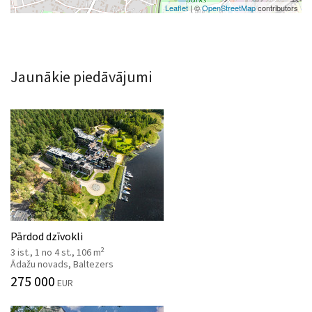
Leaflet
| ©
OpenStreetMap
contributors
Jaunākie piedāvājumi
Pārdod dzīvokli
2
3 ist., 1 no 4 st., 106 m
Ādažu novads, Baltezers
275 000
EUR