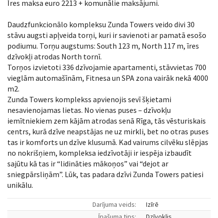
Īres maksa euro 2213 + komunālie maksājumi.
Daudzfunkcionālo kompleksu Zunda Towers veido divi 30
stāvu augsti apļveida torņi, kuri ir savienoti ar pamatā esošo
podiumu. Torņu augstums: South 123 m, North 117 m, īres
dzīvokļi atrodas North tornī.
Torņos izvietoti 336 dzīvojamie apartamenti, stāvvietas 700
vieglām automašīnām, Fitnesa un SPA zona vairāk nekā 4000
m2.
Zunda Towers komplekss apvienojis sevī šķietami
nesavienojamas lietas. No vienas puses – dzīvokļu
iemītniekiem zem kājām atrodas senā Rīga, tās vēsturiskais
centrs, kurā dzīve neapstājas ne uz mirkli, bet no otras puses
tas ir komforts un dzīve klusumā. Kad vairums cilvēku slēpjas
no nokrišņiem, kompleksa iedzīvotāji ir iespēja izbaudīt
sajūtu kā tas ir “lidināties mākoņos” vai “dejot ar
sniegpārsliņām”. Lūk, tas padara dzīvi Zunda Towers patiesi
unikālu.
Darījuma veids:
Izīrē
Īpašuma tips:
Dzīvoklis