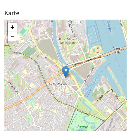
Karte
+
−